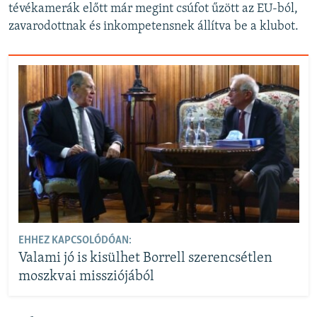
tévékamerák előtt már megint csúfot űzött az EU-ból,
zavarodottnak és inkompetensnek állítva be a klubot.
EHHEZ KAPCSOLÓDÓAN:
Valami jó is kisülhet Borrell szerencsétlen
moszkvai missziójából