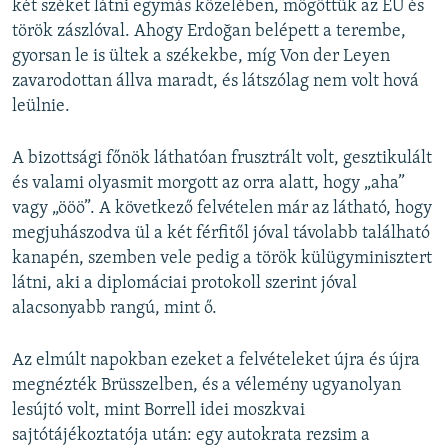
két széket látni egymás közelében, mögöttük az EU és
török zászlóval. Ahogy Erdoğan belépett a terembe,
gyorsan le is ültek a székekbe, míg Von der Leyen
zavarodottan állva maradt, és látszólag nem volt hová
leülnie.
A bizottsági főnök láthatóan frusztrált volt, gesztikulált
és valami olyasmit morgott az orra alatt, hogy „aha”
vagy „ööö”. A következő felvételen már az látható, hogy
megjuhászodva ül a két férfitől jóval távolabb található
kanapén, szemben vele pedig a török külügyminisztert
látni, aki a diplomáciai protokoll szerint jóval
alacsonyabb rangú, mint ő.
Az elmúlt napokban ezeket a felvételeket újra és újra
megnézték Brüsszelben, és a vélemény ugyanolyan
lesújtó volt, mint Borrell idei moszkvai
sajtótájékoztatója után: egy autokrata rezsim a