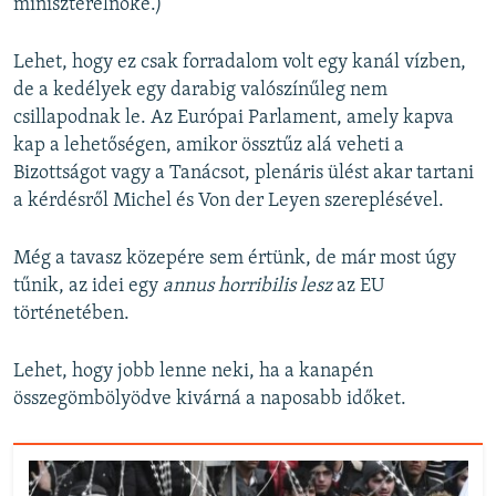
miniszterelnöke.)
Lehet, hogy ez csak forradalom volt egy kanál vízben,
de a kedélyek egy darabig valószínűleg nem
csillapodnak le. Az Európai Parlament, amely kapva
kap a lehetőségen, amikor össztűz alá veheti a
Bizottságot vagy a Tanácsot, plenáris ülést akar tartani
a kérdésről Michel és Von der Leyen szereplésével.
Még a tavasz közepére sem értünk, de már most úgy
tűnik, az idei egy
annus horribilis lesz
az EU
történetében.
Lehet, hogy jobb lenne neki, ha a kanapén
összegömbölyödve kivárná a naposabb időket.