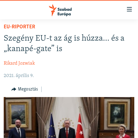
Akadálymentes
mód
Ugrás
EU-RIPORTER
a
NAPIRENDEN
Szegény EU-t az ág is húzza... és a
fő
AKTUÁLIS
oldalra
„kanapé-gate” is
FELIRATKOZÁS
PODCASTOK
Ugrás
a
Rikard Jozwiak
VIDEÓK
tartalomjegyzékre
Spotify
2021. április 9.
ELEMZŐ
Ugrás
a
NER15
Megosztás
Feliratkozás
keresésre
SZABADON
TÁRSADALOM
DEMOKRÁCIA
A PÉNZ NYOMÁBAN