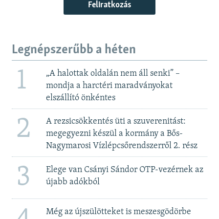
Feliratkozás
Legnépszerűbb a héten
1
„A halottak oldalán nem áll senki” –
mondja a harctéri maradványokat
elszállító önkéntes
2
A rezsicsökkentés üti a szuverenitást:
megegyezni készül a kormány a Bős-
Nagymarosi Vízlépcsőrendszerről 2. rész
3
Elege van Csányi Sándor OTP-vezérnek az
újabb adókból
Még az újszülötteket is meszesgödörbe