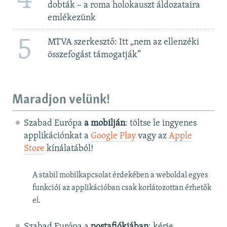
4
dobták – a roma holokauszt áldozataira
emlékezünk
5
MTVA szerkesztő: Itt „nem az ellenzéki
összefogást támogatják”
Maradjon velünk!
Szabad Európa
a mobilján
: töltse le ingyenes
applikációnkat a
Google Play
vagy az
Apple
Store
kínálatából!
A stabil mobilkapcsolat érdekében a weboldal egyes
funkciói az applikációban csak korlátozottan érhetők
el.
Szabad Európa a
postafiókjában
: kérje