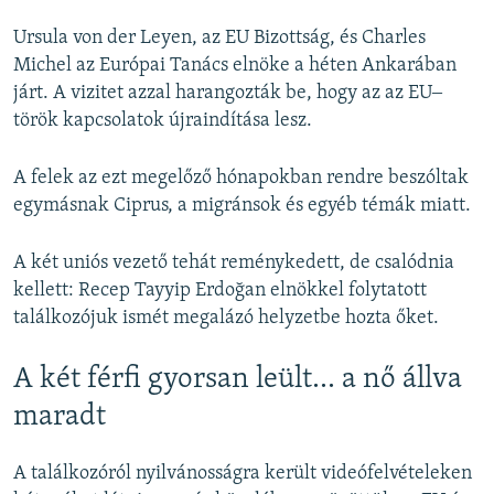
Ursula von der Leyen, az EU Bizottság, és Charles
Michel az Európai Tanács elnöke a héten Ankarában
járt. A vizitet azzal harangozták be, hogy az az EU‒
török kapcsolatok újraindítása lesz.
A felek az ezt megelőző hónapokban rendre beszóltak
egymásnak Ciprus, a migránsok és egyéb témák miatt.
A két uniós vezető tehát reménykedett, de csalódnia
kellett: Recep Tayyip Erdoğan elnökkel folytatott
találkozójuk ismét megalázó helyzetbe hozta őket.
A két férfi gyorsan leült... a nő állva
maradt
A találkozóról nyilvánosságra került videófelvételeken