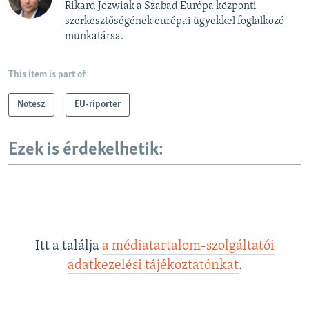
Rikard Jozwiak a Szabad Európa központi
szerkesztőségének európai ügyekkel foglalkozó
munkatársa.
This item is part of
Notesz
EU-riporter
Ezek is érdekelhetik:
Itt a találja
a médiatartalom-szolgáltatói
adatkezelési tájékoztatónkat
.