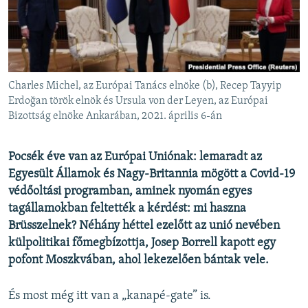
EURÓPAI UNIÓ
VILÁG
KLÍMAVÁLTOZÁS
A MÚLT TANULSÁGAI
Charles Michel, az Európai Tanács elnöke (b), Recep Tayyip
Erdoğan török elnök és Ursula von der Leyen, az Európai
Bizottság elnöke Ankarában, 2021. április 6-án
KÖVESSEN MINKET!
Pocsék éve van az Európai Uniónak: lemaradt az
Egyesült Államok és Nagy-Britannia mögött a Covid-19
Valamennyi RFE/RL weboldal
védőoltási programban, aminek nyomán egyes
tagállamokban feltették a kérdést: mi haszna
Brüsszelnek? Néhány héttel ezelőtt az unió nevében
külpolitikai főmegbízottja, Josep Borrell kapott egy
pofont Moszkvában, ahol lekezelően bántak vele.
És most még itt van a „kanapé-gate” is.