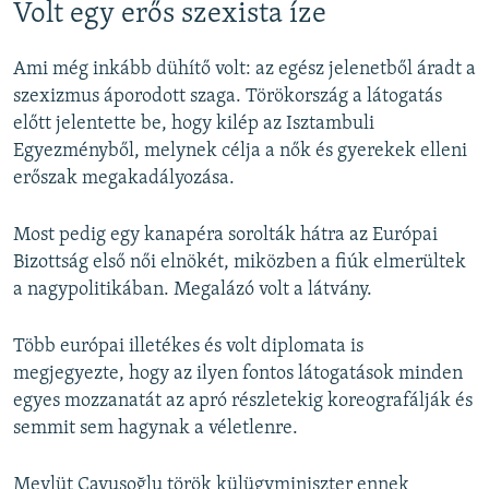
Volt egy erős szexista íze
Ami még inkább dühítő volt: az egész jelenetből áradt a
szexizmus áporodott szaga. Törökország a látogatás
előtt jelentette be, hogy kilép az Isztambuli
Egyezményből, melynek célja a nők és gyerekek elleni
erőszak megakadályozása.
Most pedig egy kanapéra sorolták hátra az Európai
Bizottság első női elnökét, miközben a fiúk elmerültek
a nagypolitikában. Megalázó volt a látvány.
Több európai illetékes és volt diplomata is
megjegyezte, hogy az ilyen fontos látogatások minden
egyes mozzanatát az apró részletekig koreografálják és
semmit sem hagynak a véletlenre.
Mevlüt Çavuşoğlu török külügyminiszter ennek