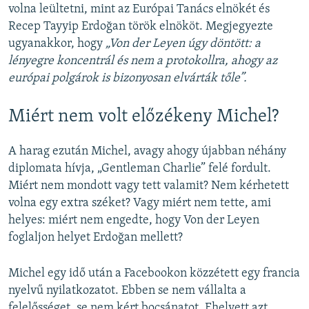
volna leültetni, mint az Európai Tanács elnökét és
Recep Tayyip Erdoğan török elnököt. Megjegyezte
ugyanakkor, hogy
„Von der Leyen úgy döntött: a
lényegre koncentrál és nem a protokollra, ahogy az
európai polgárok is bizonyosan elvárták tőle”.
Miért nem volt előzékeny Michel?
A harag ezután Michel, avagy ahogy újabban néhány
diplomata hívja, „Gentleman Charlie” felé fordult.
Miért nem mondott vagy tett valamit? Nem kérhetett
volna egy extra széket? Vagy miért nem tette, ami
helyes: miért nem engedte, hogy Von der Leyen
foglaljon helyet Erdoğan mellett?
Michel egy idő után a Facebookon közzétett egy francia
nyelvű nyilatkozatot. Ebben se nem vállalta a
felelősséget, se nem kért bocsánatot. Ehelyett azt