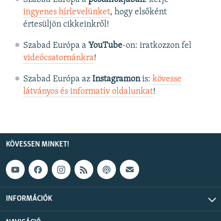
ingyenes hírlevelünket
, hogy elsőként
értesüljön cikkeinkről!
Szabad Európa a
YouTube
-on: iratkozzon fel
videócsatornánkra
!
Szabad Európa az
Instagramon
is:
kövesse
látványos és informatív oldalunkat
! ​
KÖVESSEN MINKET!
INFORMÁCIÓK