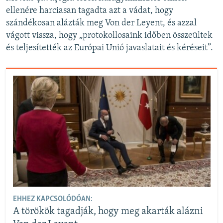
ellenére harciasan tagadta azt a vádat, hogy
szándékosan alázták meg Von der Leyent, és azzal
vágott vissza, hogy „protokollosaink időben összeültek
és teljesítették az Európai Unió javaslatait és kéréseit”.
EHHEZ KAPCSOLÓDÓAN:
A törökök tagadják, hogy meg akarták alázni