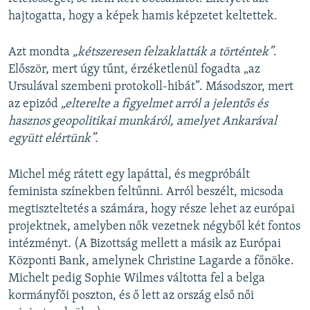
hajtogatta, hogy a képek hamis képzetet keltettek.
Azt mondta
„kétszeresen felzaklatták a történtek”
.
Először, mert úgy tűnt, érzéketlenül fogadta „az
Ursulával szembeni protokoll-hibát”. Másodszor, mert
az epizód
„elterelte a figyelmet arról a jelentős és
hasznos geopolitikai munkáról, amelyet Ankarával
együtt elértünk”.
Michel még rátett egy lapáttal, és megpróbált
feminista színekben feltűnni. Arról beszélt, micsoda
megtiszteltetés a számára, hogy része lehet az európai
projektnek, amelyben nők vezetnek négyből két fontos
intézményt. (A Bizottság mellett a másik az Európai
Központi Bank, amelynek Christine Lagarde a főnöke.
Michelt pedig Sophie Wilmes váltotta fel a belga
kormányfői poszton, és ő lett az ország első női