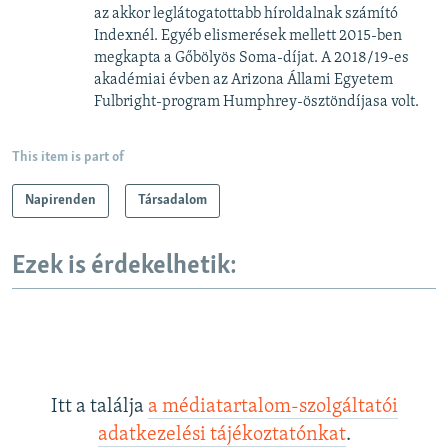
az akkor leglátogatottabb híroldalnak számító
Indexnél. Egyéb elismerések mellett 2015-ben
megkapta a Gőbölyös Soma-díjat. A 2018/19-es
akadémiai évben az Arizona Állami Egyetem
Fulbright-program Humphrey-ösztöndíjasa volt.
This item is part of
Napirenden
Társadalom
Ezek is érdekelhetik:
Itt a találja
a médiatartalom-szolgáltatói
adatkezelési tájékoztatónkat
.