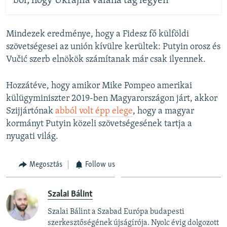
ból, hogy Ukrajna valaha tag legyen
Mindezek eredménye, hogy a Fidesz fő külföldi
szövetségesei az unión kívülre kerültek: Putyin orosz és
Vučić szerb elnökök számítanak már csak ilyennek.
Hozzátéve, hogy amikor Mike Pompeo amerikai
külügyminiszter 2019-ben Magyarországon járt, akkor
Szijjártónak
abból volt épp elege
, hogy a magyar
kormányt Putyin közeli szövetségesének tartja a
nyugati világ.
Megosztás
Follow us
Szalai Bálint
Szalai Bálint a Szabad Európa budapesti
szerkesztőségének újságírója. Nyolc évig dolgozott