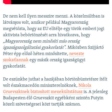
De nem kell ilyen messzire menni. A közelmúltban is
látványos volt, amikor például Magyarország
megvétózta, hogy az EU elítélje egy török emberi jogi
aktivista bebörtönzését arra hivatkozva, hogy
„Magyarország nem minősíti más ország
igazságszolgáltatási gyakorlatát”
. Miközben Szijjártó
Péter épp előző héten minősítette,
nevezte
szokatlannak
egy másik ország igazságügyi
gyakorlatát.
De eszünkbe juthat a hazájában börtönbüntetésre ítélt
volt északmacedón miniszterelnöknek,
Nikola
Gruevszkinek biztosított menekültstátusz
is. A jelenleg
Budapesten élő Gruevszkit egyébként szintén Putyin
közeli szövetségesei közt tartják számon.