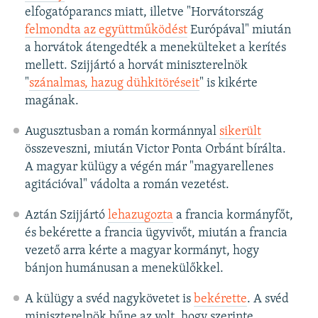
elfogatóparancs miatt, illetve "Horvátország
felmondta az együttműködést
Európával" miután
a horvátok átengedték a menekülteket a kerítés
mellett. Szijjártó a horvát miniszterelnök
"
szánalmas, hazug dühkitöréseit
" is kikérte
magának.
Augusztusban a román kormánnyal
sikerült
összeveszni, miután Victor Ponta Orbánt bírálta.
A magyar külügy a végén már "magyarellenes
agitációval" vádolta a román vezetést.
Aztán Szijjártó
lehazugozta
a francia kormányfőt,
és bekérette a francia ügyvivőt, miután a francia
vezető arra kérte a magyar kormányt, hogy
bánjon humánusan a menekülőkkel.
A külügy a svéd nagykövetet is
bekérette
. A svéd
miniszterelnök bűne az volt, hogy szerinte