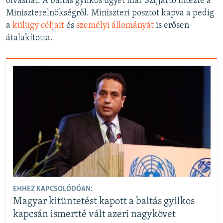
olvashat. A baltás gyilkos ügyét már Szijjártó intézte a
Miniszterelnökségről. Miniszteri posztot kapva a pedig
a
külügy céljait
és
személyi állományát
is erősen
átalakította.
EHHEZ KAPCSOLÓDÓAN:
Magyar kitüntetést kapott a baltás gyilkos
kapcsán ismertté vált azeri nagykövet