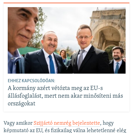
EHHEZ KAPCSOLÓDÓAN:
A kormány azért vétózta meg az EU-s
állásfoglalást, mert nem akar minősíteni más
országokat
Vagy amikor
Szijjártó nemrég bejelentette
, hogy
képmutató az EU, és fizikailag válna lehetetlenné elég