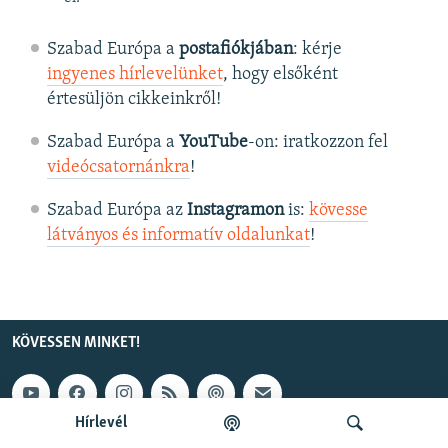
Szabad Európa a
postafiókjában
: kérje
ingyenes hírlevelünket
, hogy elsőként
értesüljön cikkeinkről!
Szabad Európa a
YouTube
-on: iratkozzon fel
videócsatornánkra
!
Szabad Európa az
Instagramon
is:
kövesse
látványos és informatív oldalunkat
! ​
KÖVESSEN MINKET!
Hírlevél