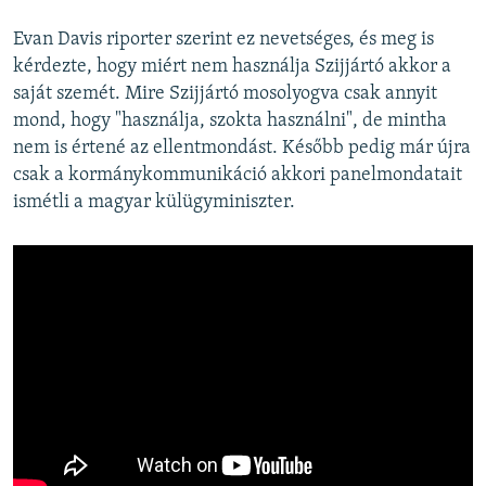
Evan Davis riporter szerint ez nevetséges, és meg is
kérdezte, hogy miért nem használja Szijjártó akkor a
saját szemét. Mire Szijjártó mosolyogva csak annyit
mond, hogy "használja, szokta használni", de mintha
nem is értené az ellentmondást. Később pedig már újra
csak a kormánykommunikáció akkori panelmondatait
ismétli a magyar külügyminiszter.