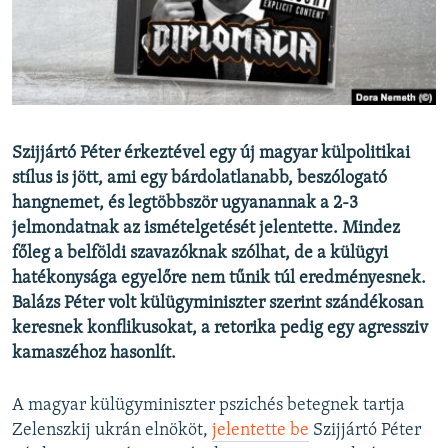
EURÓPAI UNIÓ
VILÁG
KLÍMAVÁLTOZÁS
A MÚLT TANULSÁGAI
Szijjártó Péter érkeztével egy új magyar külpolitikai
stílus is jött, ami egy bárdolatlanabb, beszólogató
KÖVESSEN MINKET!
hangnemet, és legtöbbször ugyanannak a 2-3
jelmondatnak az ismételgetését jelentette. Mindez
főleg a belföldi szavazóknak szólhat, de a külügyi
Valamennyi RFE/RL weboldal
hatékonysága egyelőre nem tűnik túl eredményesnek.
Balázs Péter volt külügyminiszter szerint szándékosan
keresnek konflikusokat, a retorika pedig egy agressziv
kamaszéhoz hasonlít.
A magyar külügyminiszter pszichés betegnek tartja
Zelenszkij ukrán elnököt,
jelentette be
Szijjártó Péter