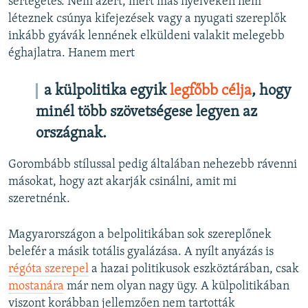
sértegetés. Nem azért, mert más nyelveken nem
léteznek csúnya kifejezések vagy a nyugati szereplők
inkább gyávák lennének elküldeni valakit melegebb
éghajlatra. Hanem mert
a külpolitika egyik
legfőbb célja
, hogy
minél több szövetségese legyen az
országnak.
Gorombább stílussal pedig általában nehezebb rávenni
másokat, hogy azt akarják csinálni, amit mi
szeretnénk.
Magyarországon a belpolitikában sok szereplőnek
belefér a másik totális gyalázása. A nyílt anyázás is
régóta szerepel
a hazai politikusok eszköztárában, csak
mostanára
már nem olyan nagy ügy. A külpolitikában
viszont korábban jellemzően nem tartották