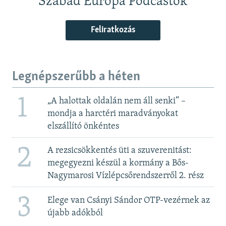
Szabad Európa Podcastok
Feliratkozás
Legnépszerűbb a héten
1
„A halottak oldalán nem áll senki” –
mondja a harctéri maradványokat
elszállító önkéntes
2
A rezsicsökkentés üti a szuverenitást:
megegyezni készül a kormány a Bős-
Nagymarosi Vízlépcsőrendszerről 2. rész
3
Elege van Csányi Sándor OTP-vezérnek az
újabb adókból