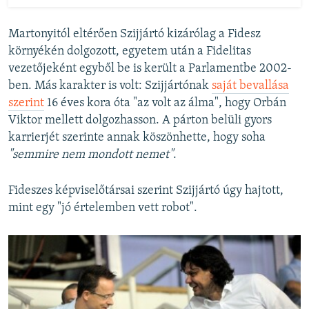
Martonyitól eltérően Szijjártó kizárólag a Fidesz
környékén dolgozott, egyetem után a Fidelitas
vezetőjeként egyből be is került a Parlamentbe 2002-
ben. Más karakter is volt: Szijjártónak
saját bevallása
szerint
16 éves kora óta "az volt az álma", hogy Orbán
Viktor mellett dolgozhasson. A párton belüli gyors
karrierjét szerinte annak köszönhette, hogy soha
"semmire nem mondott nemet"
.
Fideszes képviselőtársai szerint Szijjártó úgy hajtott,
mint egy "jó értelemben vett robot".