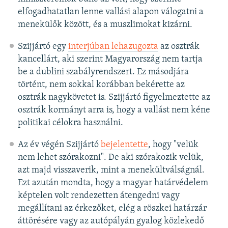
elfogadhatatlan lenne vallási alapon válogatni a
menekülők között, és a muszlimokat kizárni.
Szijjártó egy
interjúban lehazugozta
az osztrák
kancellárt, aki szerint Magyarország nem tartja
be a dublini szabályrendszert. Ez másodjára
történt, nem sokkal korábban bekérette az
osztrák nagykövetet is. Szijjártó figyelmeztette az
osztrák kormányt arra is, hogy a vallást nem kéne
politikai célokra használni.
Az év végén Szijjártó
bejelentette
, hogy "velük
nem lehet szórakozni". De aki szórakozik velük,
azt majd visszaverik, mint a menekültválságnál.
Ezt azután mondta, hogy a magyar határvédelem
képtelen volt rendezetten átengedni vagy
megállítani az érkezőket, elég a röszkei határzár
áttörésére vagy az autópályán gyalog közlekedő