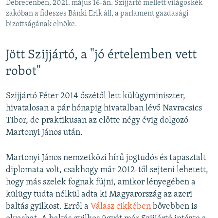
Debrecenben, 2021. május 16-án. Szijjártó mellett világoskék
zakóban a fideszes Bánki Erik áll, a parlament gazdasági
bizottságának elnöke.
Jött Szijjártó, a "jó értelemben vett
robot"
Szijjártó Péter 2014 őszétől lett külügyminiszter,
hivatalosan a pár hónapig hivatalban lévő Navracsics
Tibor, de praktikusan az előtte négy évig dolgozó
Martonyi János után.
Martonyi János nemzetközi hírű jogtudós és tapasztalt
diplomata volt, csakhogy már 2012-től sejteni lehetett,
hogy más szelek fognak fújni, amikor lényegében a
külügy tudta nélkül adta ki Magyarország az azeri
baltás gyilkost. Erről a
Válasz cikkében
bővebben is