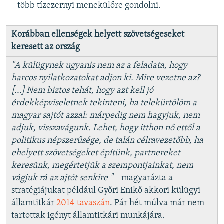
több tízezernyi menekülőre gondolni.
Korábban ellenségek helyett szövetségeseket
keresett az ország
"A külügynek ugyanis nem az a feladata, hogy
harcos nyilatkozatokat adjon ki. Mire vezetne az?
[...] Nem biztos tehát, hogy azt kell jó
érdekképviseletnek tekinteni, ha telekürtölöm a
magyar sajtót azzal: márpedig nem hagyjuk, nem
adjuk, visszavágunk. Lehet, hogy itthon nő ettől a
politikus népszerűsége, de talán célravezetőbb, ha
ehelyett szövetségeket építünk, partnereket
keresünk, megértetjük a szempontjainkat, nem
vágjuk rá az ajtót senkire "
– magyarázta a
stratégiájukat például Győri Enikő akkori külügyi
államtitkár
2014 tavaszán
. Pár hét múlva már nem
tartottak igényt államtitkári munkájára.