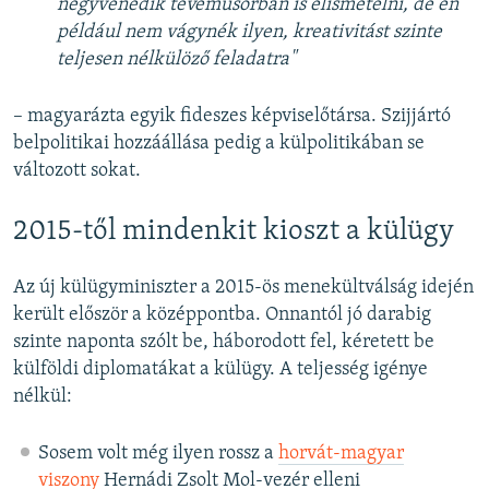
negyvenedik tévéműsorban is elismételni, de én
például nem vágynék ilyen, kreativitást szinte
teljesen nélkülöző feladatra"
– magyarázta egyik fideszes képviselőtársa. Szijjártó
belpolitikai hozzáállása pedig a külpolitikában se
változott sokat.
2015-től mindenkit kioszt a külügy
Az új külügyminiszter a 2015-ös menekültválság idején
került először a középpontba. Onnantól jó darabig
szinte naponta szólt be, háborodott fel, kéretett be
külföldi diplomatákat a külügy. A teljesség igénye
nélkül:
Sosem volt még ilyen rossz a
horvát-magyar
viszony
Hernádi Zsolt Mol-vezér elleni