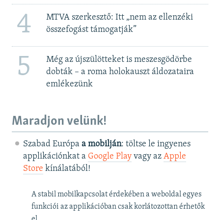
4
MTVA szerkesztő: Itt „nem az ellenzéki
összefogást támogatják”
5
Még az újszülötteket is meszesgödörbe
dobták – a roma holokauszt áldozataira
emlékezünk
Maradjon velünk!
Szabad Európa
a mobilján
: töltse le ingyenes
applikációnkat a
Google Play
vagy az
Apple
Store
kínálatából!
A stabil mobilkapcsolat érdekében a weboldal egyes
funkciói az applikációban csak korlátozottan érhetők
el.