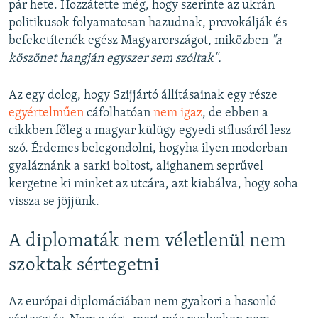
pár hete. Hozzátette még, hogy szerinte az ukrán
politikusok folyamatosan hazudnak, provokálják és
befeketítenék egész Magyarországot, miközben
"a
köszönet hangján egyszer sem szóltak".
Az egy dolog, hogy Szijjártó állításainak egy része
egyértelműen
cáfolhatóan
nem igaz
, de ebben a
cikkben főleg a magyar külügy egyedi stílusáról lesz
szó. Érdemes belegondolni, hogyha ilyen modorban
gyaláznánk a sarki boltost, alighanem seprűvel
kergetne ki minket az utcára, azt kiabálva, hogy soha
vissza se jöjjünk.
A diplomaták nem véletlenül nem
szoktak sértegetni
Az európai diplomáciában nem gyakori a hasonló