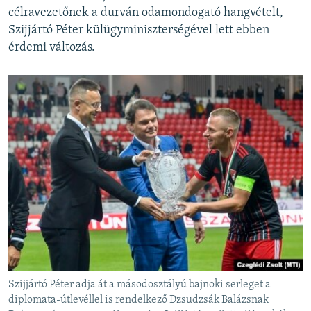
célravezetőnek a durván odamondogató hangvételt,
Szijjártó Péter külügyminiszterségével lett ebben
érdemi változás.
Szijjártó Péter adja át a másodosztályú bajnoki serleget a
diplomata-útlevéllel is rendelkező Dzsudzsák Balázsnak