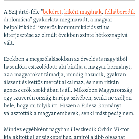
A Szijjártó-féle "
bekéret
,
kikéri magának
,
felháborodik
diplomácia" gyakorlata megmaradt, a magyar
belpolitikából ismerős kommunikációs stílus
kiterjesztése az elmúlt években szinte hétköznapivá
vált.
Ezekben a megszólalásokban az érvelés is nagyjából
hasonlóra csiszolódott: aki bírálja a magyar kormányt,
az a magyarokat támadja, mindig hazudik, gyakran
álszent és kettős mércét alkalmaz, és nem ritkán
gonosz erők zsoldjában is áll. Miközben Magyarország
egy szuverén ország Európa szívében, senki ne szóljon
bele, hogy mi folyik itt. Hiszen a Fidesz-kormányt
választották a magyar emberek, senki mást pedig nem.
Mindez egyébként nagyban illeszkedik Orbán Viktor
kialakított ellenségképeihez, amiről alább olvashat