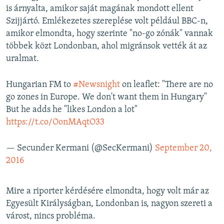
is árnyalta, amikor saját magának mondott ellent
Szijjártó. Emlékezetes szereplése volt például BBC-n,
amikor elmondta, hogy szerinte "no-go zónák" vannak
többek közt Londonban, ahol migránsok vették át az
uralmat.
Hungarian FM to
#Newsnight
on leaflet: "There are no
go zones in Europe. We don't want them in Hungary"
But he adds he "likes London a lot"
https://t.co/OonMAqtO33
— Secunder Kermani (@SecKermani)
September 20,
2016
Mire a riporter kérdésére elmondta, hogy volt már az
Egyesült Királyságban, Londonban is, nagyon szereti a
várost, nincs probléma.