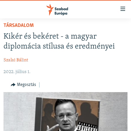
Akadálymentes
mód
Ugrás
TÁRSADALOM
a
NAPIRENDEN
Kikér és bekéret - a magyar
fő
AKTUÁLIS
oldalra
diplomácia stílusa és eredményei
FELIRATKOZÁS
PODCASTOK
Ugrás
a
Szalai Bálint
VIDEÓK
tartalomjegyzékre
Spotify
2022. július 1.
ELEMZŐ
Ugrás
a
NER15
Megosztás
Feliratkozás
keresésre
SZABADON
TÁRSADALOM
DEMOKRÁCIA
A PÉNZ NYOMÁBAN