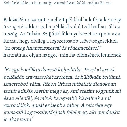
Szijjártó Péter a hamburgi városházán 2021. május 21-én.
Balázs Péter szerint emellett például belefér a kemény
üzengetés akkor is, ha például valakivel hadban áll az
ország. Az Orbán-Szijjártó féle nyelvezetben pont az a
furcsa, hogy elvileg a legszorosabb szövetségesekkel,
"az ország finanszírozóival és védelmezőivel"
használnak olyan hangot, mintha ellenségek lennének.
"Ez egy konfliktuskereső külpolitika. Ezzel akarnak
belföldön szavazatokat szerezni, és külföldön feltűnni,
ismertebbé válni. Itthon Orbán futballstadionokban
tanult etikája szerint megy ez, ami szerint vagyunk mi
és az ellenfél, és minél hangosabb kiabálnak a mi
szurkolóink, annál erősebb a tábor. A retorika egy
kamaszfiú agresszivitásának felel meg, aki mindenkit
le akar verni"