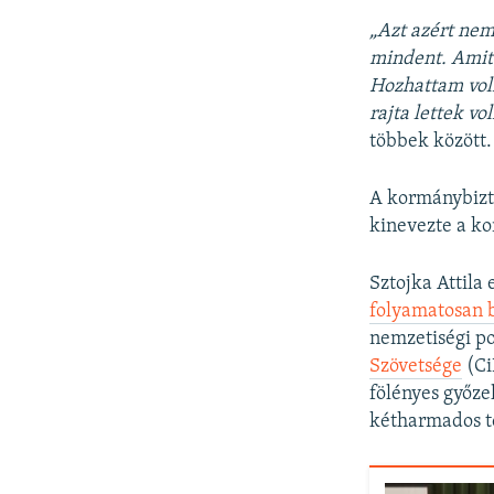
„Azt azért ne
mindent. Amit
Hozhattam voln
rajta lettek v
többek között.
A kormánybizto
kinevezte a k
Sztojka Attila 
folyamatosan b
nemzetiségi po
Szövetsége
(Ci
fölényes győze
kétharmados t