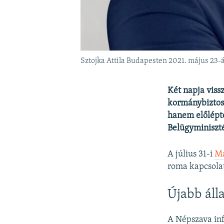
Sztojka Attila Budapesten 2021. május 23-
Két napja viss
kormánybiztos
hanem előlépte
Belügyminiszt
A július 31-i
Ma
roma kapcsolat
Újabb áll
A Népszava info