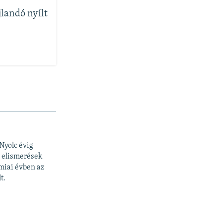
landó nyílt
Nyolc évig
b elismerések
miai évben az
t.