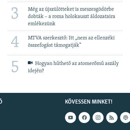
3
Még az újszülötteket is meszesgödörbe
dobták – a roma holokauszt áldozataira
emlékezünk
4
MTVA szerkesztő: Itt „nem az ellenzéki
összefogást támogatják”
5
Hogyan hűthető az atomerőmű aszály
idején?
Ó
KÖVESSEN MINKET!