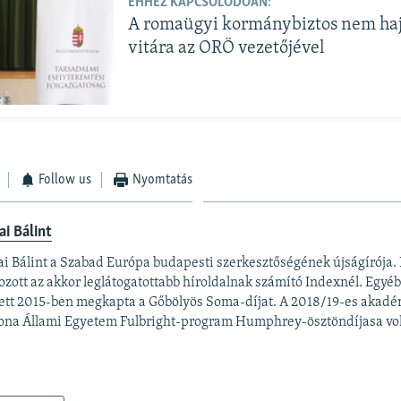
EHHEZ KAPCSOLÓDÓAN:
A romaügyi kormánybiztos nem haj
vitára az ORÖ vezetőjével
Follow us
Nyomtatás
ai Bálint
ai Bálint a Szabad Európa budapesti szerkesztőségének újságírója. 
ozott az akkor leglátogatottabb híroldalnak számító Indexnél. Egyé
ett 2015-ben megkapta a Gőbölyös Soma-díjat. A 2018/19-es akadé
ona Állami Egyetem Fulbright-program Humphrey-ösztöndíjasa vol