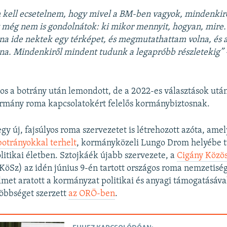
m kell ecsetelnem, hogy mivel a BM-ben vagyok, mindenkir
 még nem is gondolnátok: ki mikor mennyit, hogyan, mire.
a ide nektek egy térképet, és megmutathattam volna, és a 
olna. Mindenkiről mindent tudunk a legapróbb részletekig” 
s a botrány után lemondott, de a 2022-es választások utá
ormány roma kapcsolatokért felelős kormánybiztosnak.
egy új, fajsúlyos roma szervezetet is létrehozott azóta, amel
otrányokkal terhelt
, kormányközeli Lungo Drom helyébe tu
litikai életben. Sztojkáék újabb szervezete, a
Cigány Közö
KöSz) az idén június 9-én tartott országos roma nemzetisé
lmet aratott a kormányzat politikai és anyagi támogatásáva
öbbséget szerzett
az ORÖ-ben
.