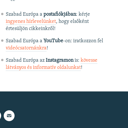
Szabad Európa a
postafiókjában
: kérje
ingyenes hírlevelünket
, hogy elsőként
értesüljön cikkeinkről!
Szabad Európa a
YouTube
-on: iratkozzon fel
videócsatornánkra
!
Szabad Európa az
Instagramon
is:
kövesse
látványos és informatív oldalunkat
! ​