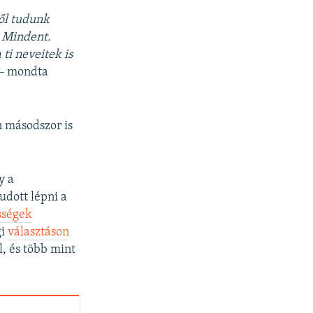
ől tudunk
 Mindent.
ti neveitek is
–
mondta
n másodszor is
y a
dott lépni a
sségek
gi
választáson
l, és több mint