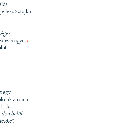
elős
je lesz Sztojka
ségek
árkózás ügye,
a
lött
.
t egy
zoknak a roma
litikai
ládon belül
előle”.