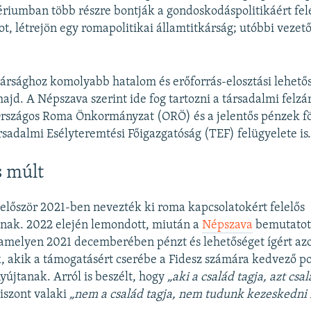
riumban több részre bontják a gondoskodáspolitikáért fel
ot, létrejön egy romapolitikai államtitkárság; utóbbi vezető
kársághoz komolyabb hatalom és erőforrás-elosztási lehető
ajd. A Népszava szerint ide fog tartozni a társadalmi felz
rszágos Roma Önkormányzat (ORÖ) és a jelentős pénzek fö
sadalmi Esélyteremtési Főigazgatóság (TEF) felügyelete is
s múlt
t először 2021-ben nevezték ki roma kapcsolatokért felelős
nak. 2022 elején lemondott, miután a
Népszava
bemutatot
 amelyen 2021 decemberében pénzt és lehetőséget ígért a
, akik a támogatásért cserébe a Fidesz számára kedvező po
nyújtanak. Arról is beszélt, hogy
„aki a család tagja, azt csa
iszont valaki
„nem a család tagja, nem tudunk kezeskedni f