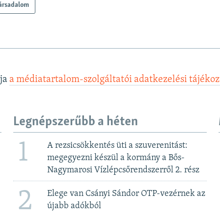
ársadalom
lja
a médiatartalom-szolgáltatói adatkezelési tájéko
Legnépszerűbb a héten
1
A rezsicsökkentés üti a szuverenitást:
megegyezni készül a kormány a Bős-
Nagymarosi Vízlépcsőrendszerről 2. rész
2
Elege van Csányi Sándor OTP-vezérnek az
újabb adókból