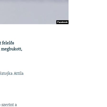
 felelős
m megbukott,
ztojka Attila
 szerint a