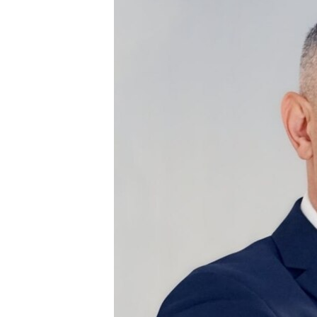
EURÓPAI UNIÓ
VILÁG
KLÍMAVÁLTOZÁS
A MÚLT TANULSÁGAI