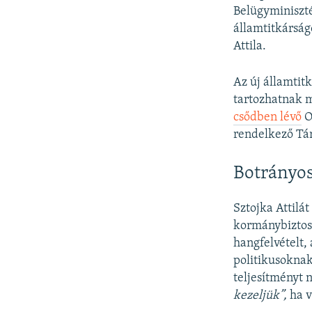
Belügyminiszté
államtitkárság
Attila.
Az új államtit
tartozhatnak m
csődben lévő
O
rendelkező Tár
Botrányo
Sztojka Attilá
kormánybiztos
hangfelvételt,
politikusoknak
teljesítményt 
kezeljük”,
ha v