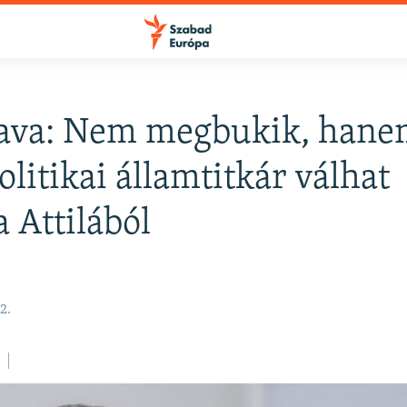
ava: Nem megbukik, han
FELIRATKOZÁS
litikai államtitkár válhat
a Attilából
Apple Podcasts
Spotify
2.
Feliratkozás