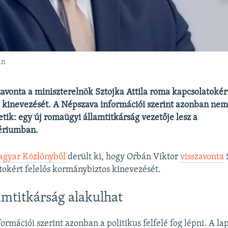
án
zavonta a miniszterelnök Sztojka Attila roma kapcsolatokért
 kinevezését. A Népszava információi szerint azonban ne
tik: egy új romaügyi államtitkárság vezetője lesz a
ériumban.
gyar Közlönyből
derült ki, hogy Orbán Viktor
visszavonta
S
okért felelős kormánybiztos kinevezését.
amtitkárság alakulhat
rmációi szerint azonban a politikus felfelé fog lépni. A lap