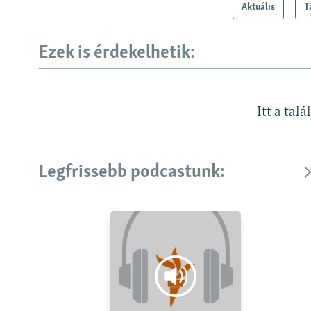
Aktuális
T
Ezek is érdekelhetik:
Itt a talá
Legfrissebb podcastunk: