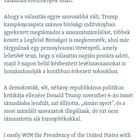
választási eredmények miatt.
Ahogy a választás egyre szorosabbá vált, Trump
kampánycsapata számos bírósági indítványban
igyekezett megtámadni a szavazatszámlálást, többek
között a Legfelső Bíróságot is megkeresték, ahol már
tárgyalnak egy pennsylvaniai törvényről, amely
lehetővé teszi, hogy a választás napján postára adott,
majd 3 napon belül kézbesített levélszavazatokat is
hozzászámolják a korábban érkezett voksokhoz.
A demokraták, sőt, néhány republikánus politikus
kritikája ellenére Donald Trump november 6-án ismét
támadásba lendült, azt állította, „simán nyert”, és a
most számlált szavazatok illegálisak, de ezt nem
támasztotta alá bizonyítékokkal.
I easily WIN the Presidency of the United States with