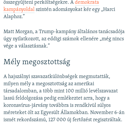
összegyűjteni perköltségekre. A
demokrata
kampányoldal
szintén adományokat kér egy „Harci
Alaphoz.”
Matt Morgan, a Trump-kampány általános tanácsadója
úgy nyilatkozott, az eddigi számok ellenére „még nincs
vége a választásnak.”
Mély megosztottság
A hajszálnyi szavazatkülönbségek megmutatták,
milyen mély a megosztottság az amerikai
társadalomban, a több mint 100 millió levélszavazat
lassú feldolgozása pedig emlékeztet arra, hogy a
koronavírus-járvány továbbra is rendkívül súlyos
méreteket ölt az Egyesült Államokban. November 6-án
ismét rekordszámú, 127 000 új fertőzést regisztráltak.