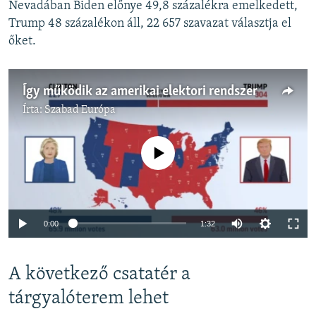
Nevadában Biden előnye 49,8 százalékra emelkedett,
Trump 48 százalékon áll, 22 657 szavazat választja el
őket.
Így működik az amerikai elektori rendszer
Írta:
Szabad Európa
Jelenleg nincs elérhető tartalom
Auto
0:00
1:32
240p
A következő csatatér a
360p
Auto
240p
360p
480p
tárgyalóterem lehet
480p