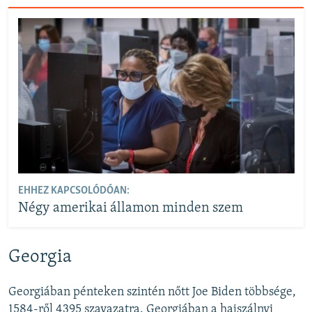
EHHEZ KAPCSOLÓDÓAN:
Négy amerikai államon minden szem
Georgia
Georgiában pénteken szintén nőtt Joe Biden többsége,
1584-ről 4395 szavazatra. Georgiában a hajszálnyi