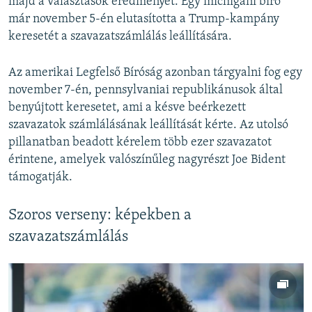
majd a választások eredményét. Egy michigani bíró
már november 5-én elutasította a Trump-kampány
keresetét a szavazatszámlálás leállítására.
Az amerikai Legfelső Bíróság azonban tárgyalni fog egy
november 7-én, pennsylvaniai republikánusok által
benyújtott keresetet, ami a késve beérkezett
szavazatok számlálásának leállítását kérte. Az utolsó
pillanatban beadott kérelem több ezer szavazatot
érintene, amelyek valószínűleg nagyrészt Joe Bident
támogatják.
Szoros verseny: képekben a
szavazatszámlálás