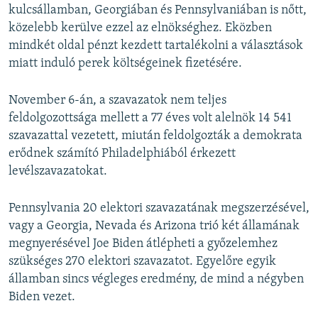
kulcsállamban, Georgiában és Pennsylvaniában is nőtt,
közelebb kerülve ezzel az elnökséghez. Eközben
mindkét oldal pénzt kezdett tartalékolni a választások
miatt induló perek költségeinek fizetésére.
November 6-án, a szavazatok nem teljes
feldolgozottsága mellett a 77 éves volt alelnök 14 541
szavazattal vezetett, miután feldolgozták a demokrata
erődnek számító Philadelphiából érkezett
levélszavazatokat.
Pennsylvania 20 elektori szavazatának megszerzésével,
vagy a Georgia, Nevada és Arizona trió két államának
megnyerésével Joe Biden átlépheti a győzelemhez
szükséges 270 elektori szavazatot. Egyelőre egyik
államban sincs végleges eredmény, de mind a négyben
Biden vezet.