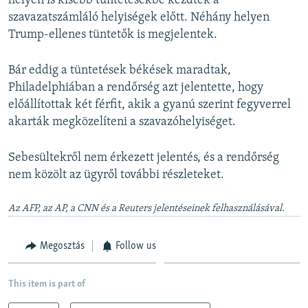
helyen is kisebb tüntetésekbe kezdtek a
s
d
szavazatszámláló helyiségek előtt. Néhány helyen
s
e
Trump-ellenes tüntetők is megjelentek.
l
i
Bár eddig a tüntetések békések maradtak,
d
Philadelphiában a rendőrség azt jelentette, hogy
e
előállítottak két férfit, akik a gyanú szerint fegyverrel
akarták megközelíteni a szavazóhelyiséget.
Sebesültekről nem érkezett jelentés, és a rendőrség
nem közölt az ügyről további részleteket.
Az AFP, az AP, a CNN és a Reuters jelentéseinek felhasználásával.
Megosztás
Follow us
This item is part of