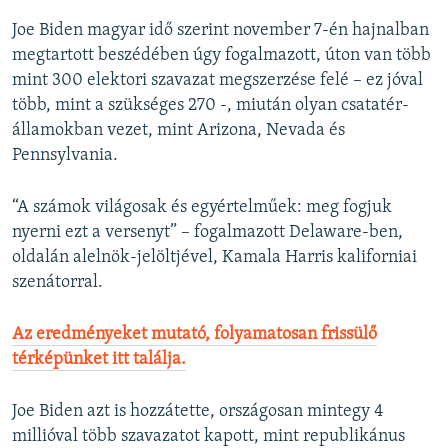
Joe Biden magyar idő szerint november 7-én hajnalban
megtartott beszédében úgy fogalmazott, úton van több
mint 300 elektori szavazat megszerzése felé – ez jóval
több, mint a szükséges 270 -, miután olyan csatatér-
államokban vezet, mint Arizona, Nevada és
Pennsylvania.
“A számok világosak és egyértelműek: meg fogjuk
nyerni ezt a versenyt” – fogalmazott Delaware-ben,
oldalán alelnök-jelöltjével, Kamala Harris kaliforniai
szenátorral.
Az eredményeket mutató, folyamatosan frissülő
térképünket itt találja.
Joe Biden azt is hozzátette, országosan mintegy 4
millióval több szavazatot kapott, mint republikánus