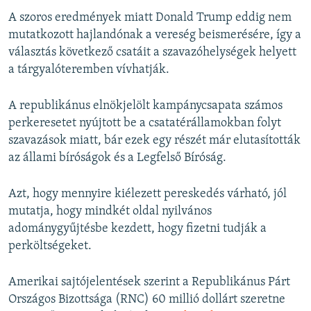
720p
720p
1080p
A szoros eredmények miatt Donald Trump eddig nem
1080p
mutatkozott hajlandónak a vereség beismerésére, így a
választás következő csatáit a szavazóhelységek helyett
a tárgyalóteremben vívhatják.
A republikánus elnökjelölt kampánycsapata számos
perkeresetet nyújtott be a csatatérállamokban folyt
szavazások miatt, bár ezek egy részét már elutasították
az állami bíróságok és a Legfelső Bíróság.
Azt, hogy mennyire kiélezett pereskedés várható, jól
mutatja, hogy mindkét oldal nyilvános
adománygyűjtésbe kezdett, hogy fizetni tudják a
perköltségeket.
Amerikai sajtójelentések szerint a Republikánus Párt
Országos Bizottsága (RNC) 60 millió dollárt szeretne