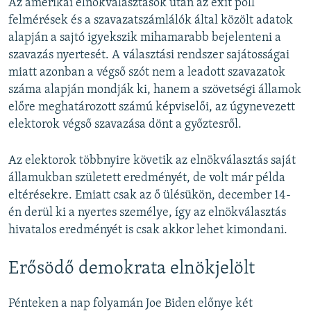
Az amerikai elnökválasztások után az exit poll
felmérések és a szavazatszámlálók által közölt adatok
alapján a sajtó igyekszik mihamarabb bejelenteni a
szavazás nyertesét. A választási rendszer sajátosságai
miatt azonban a végső szót nem a leadott szavazatok
száma alapján mondják ki, hanem a szövetségi államok
előre meghatározott számú képviselői, az úgynevezett
elektorok végső szavazása dönt a győztesről.
Az elektorok többnyire követik az elnökválasztás saját
államukban született eredményét, de volt már példa
eltérésekre. Emiatt csak az ő ülésükön, december 14-
én derül ki a nyertes személye, így az elnökválasztás
hivatalos eredményét is csak akkor lehet kimondani.
Erősödő demokrata elnökjelölt
Pénteken a nap folyamán Joe Biden előnye két