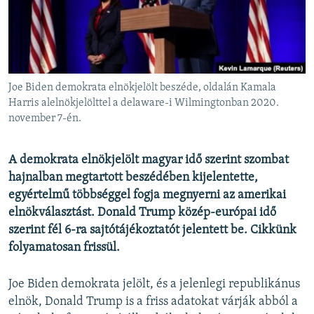
EURÓPAI UNIÓ
VILÁG
KLÍMAVÁLTOZÁS
A MÚLT TANULSÁGAI
Joe Biden demokrata elnökjelölt beszéde, oldalán Kamala
Harris alelnökjelölttel a delaware-i Wilmingtonban 2020.
november 7-én.
KÖVESSEN MINKET!
A demokrata elnökjelölt magyar idő szerint szombat
hajnalban megtartott beszédében kijelentette,
Valamennyi RFE/RL weboldal
egyértelmű többséggel fogja megnyerni az amerikai
elnökválasztást. Donald Trump közép-európai idő
szerint fél 6-ra sajtótájékoztatót jelentett be. Cikkünk
folyamatosan frissül.
Joe Biden demokrata jelölt, és a jelenlegi republikánus
elnök, Donald Trump is a friss adatokat várják abból a