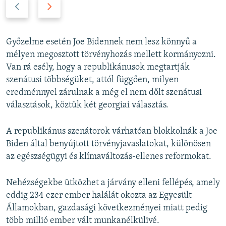
P
N
r
e
e
x
v
t
Győzelme esetén Joe Bidennek nem lesz könnyű a
i
s
mélyen megosztott törvényhozás mellett kormányozni.
o
l
Van rá esély, hogy a republikánusok megtartják
u
i
szenátusi többségüket, attól függően, milyen
s
d
eredménnyel zárulnak a még el nem dőlt szenátusi
s
e
választások, köztük két georgiai választás.
l
i
A republikánus szenátorok várhatóan blokkolnák a Joe
d
Biden által benyújtott törvényjavaslatokat, különösen
e
az egészségügyi és klímaváltozás-ellenes reformokat.
Nehézségekbe ütközhet a járvány elleni fellépés, amely
eddig 234 ezer ember halálát okozta az Egyesült
Államokban, gazdasági következményei miatt pedig
több millió ember vált munkanélkülivé.