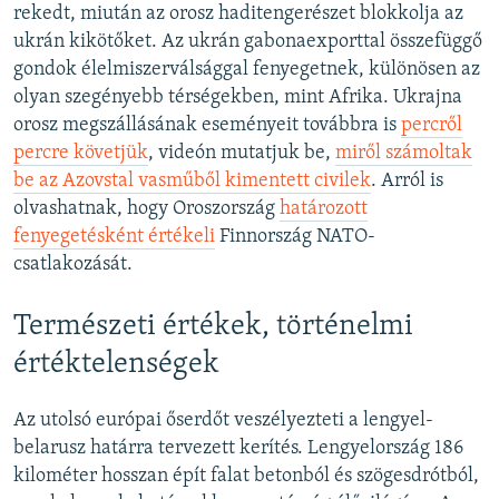
rekedt, miután az orosz haditengerészet blokkolja az
ukrán kikötőket. Az ukrán gabonaexporttal összefüggő
gondok élelmiszerválsággal fenyegetnek, különösen az
olyan szegényebb térségekben, mint Afrika. Ukrajna
orosz megszállásának eseményeit továbbra is
percről
percre követjük
, videón mutatjuk be,
miről számoltak
be az Azovstal vasműből kimentett civilek
. Arról is
olvashatnak, hogy Oroszország
határozott
fenyegetésként értékeli
Finnország NATO-
csatlakozását.
Természeti értékek, történelmi
értéktelenségek
Az utolsó európai őserdőt veszélyezteti a lengyel-
belarusz határra tervezett kerítés. Lengyelország 186
kilométer hosszan épít falat betonból és szögesdrótból,