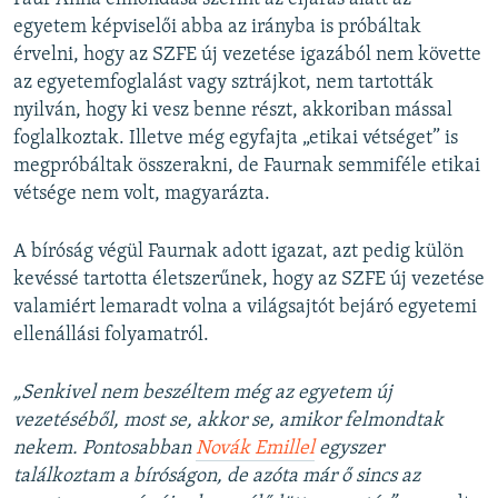
egyetem képviselői abba az irányba is próbáltak
érvelni, hogy az SZFE új vezetése igazából nem követte
az egyetemfoglalást vagy sztrájkot, nem tartották
nyilván, hogy ki vesz benne részt, akkoriban mással
foglalkoztak. Illetve még egyfajta „etikai vétséget” is
megpróbáltak összerakni, de Faurnak semmiféle etikai
vétsége nem volt, magyarázta.
A bíróság végül Faurnak adott igazat, azt pedig külön
kevéssé tartotta életszerűnek, hogy az SZFE új vezetése
valamiért lemaradt volna a világsajtót bejáró egyetemi
ellenállási folyamatról.
„Senkivel nem beszéltem még az egyetem új
vezetéséből, most se, akkor se, amikor felmondtak
nekem. Pontosabban
Novák Emillel
egyszer
találkoztam a bíróságon, de azóta már ő sincs az