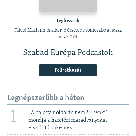
Legfrissebb
Falusi Mariann: A siker jó érzés, de fontosabb a hozzá
vezető út
Szabad Európa Podcastok
Feliratkozás
Legnépszerűbb a héten
1
„A halottak oldalán nem áll senki” –
mondja a harctéri maradványokat
elszállító önkéntes