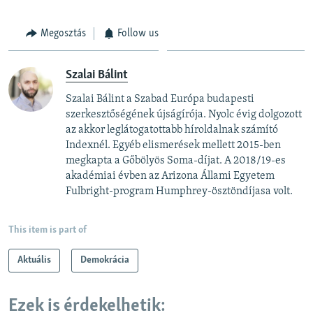
Megosztás
Follow us
Szalai Bálint
Szalai Bálint a Szabad Európa budapesti
szerkesztőségének újságírója. Nyolc évig dolgozott
az akkor leglátogatottabb híroldalnak számító
Indexnél. Egyéb elismerések mellett 2015-ben
megkapta a Gőbölyös Soma-díjat. A 2018/19-es
akadémiai évben az Arizona Állami Egyetem
Fulbright-program Humphrey-ösztöndíjasa volt.
This item is part of
Aktuális
Demokrácia
Ezek is érdekelhetik: