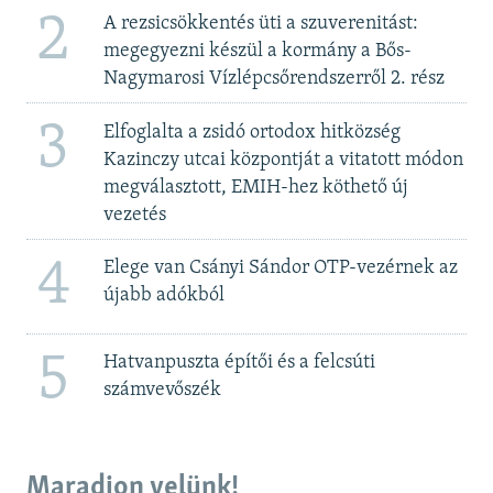
2
A rezsicsökkentés üti a szuverenitást:
megegyezni készül a kormány a Bős-
Nagymarosi Vízlépcsőrendszerről 2. rész
3
Elfoglalta a zsidó ortodox hitközség
Kazinczy utcai központját a vitatott módon
megválasztott, EMIH-hez köthető új
vezetés
4
Elege van Csányi Sándor OTP-vezérnek az
újabb adókból
5
Hatvanpuszta építői és a felcsúti
számvevőszék
Maradjon velünk!