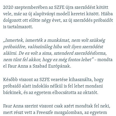
2020 szeptemberében az SZFE újra szerződést kötött
vele, már az új alapítványi modell keretei között. Hiába
dolgozott ott előtte négy évet, az új szerződés próbaidőt
is tartalmazott.
„Ismertek, ismerték a munkámat, nem volt szükség
próbaidőre, valószínűleg hiba volt ilyen szerződést
aláírni. De ez volt a sima, sztenderd szerződésforma,
nem tűnt fel akkor, hogy ez még fontos lehet” –
mondta
el Faur Anna a Szabad Európának.
Később viszont az SZFE vezetése kihasználta, hogy
próbaidő alatt indoklás nélkül is fel lehet mondani
bárkinek, és az egyetem elbocsátotta az oktatót.
Faur Anna szerint viszont csak azért mondtak fel neki,
mert részt vett a Freeszfe mozgalomban, az egyetem