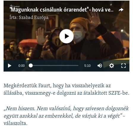
"Magunknak csinálunk órarendet" - hová vezet a vészkijárat?
Írta:
Szabad Európa
Jelenleg nincs elérhető tartalom
0:00
5:10
Megkérdeztük Faurt, hogy ha visszahelyezik az
állásába, visszamegy-e dolgozni az átalakított SZFE-be.
„Nem hiszem. Nem valószínű, hogy szívesen dolgoznék
együtt azokkal az emberekkel, de várjuk ki a végét”
–
válaszolta.