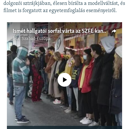
dolgozói sztrájkjában, élesen bírálta a modellváltást, és
filmet is forgatott az egyetemfoglalás eseményeiről.
Ismét hallgatói sorfal várta az SZFE kancellárját
Írta:
Szabad Európa
Jelenleg nincs elérhető tartalom