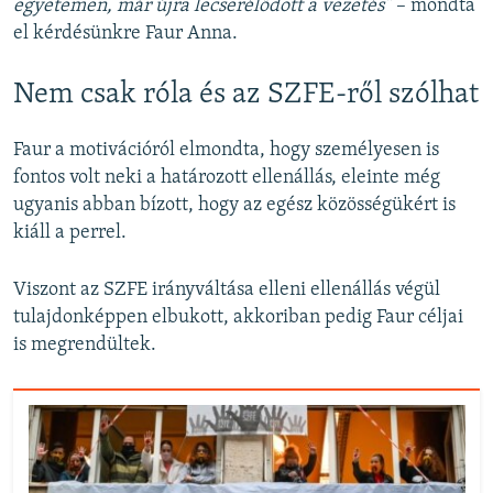
egyetemen, már újra lecserélődött a vezetés”
– mondta
el kérdésünkre Faur Anna.
Nem csak róla és az SZFE-ről szólhat
Faur a motivációról elmondta, hogy személyesen is
fontos volt neki a határozott ellenállás, eleinte még
ugyanis abban bízott, hogy az egész közösségükért is
kiáll a perrel.
Viszont az SZFE irányváltása elleni ellenállás végül
tulajdonképpen elbukott, akkoriban pedig Faur céljai
is megrendültek.