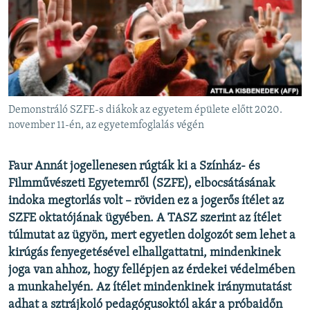
EURÓPAI UNIÓ
VILÁG
KLÍMAVÁLTOZÁS
A MÚLT TANULSÁGAI
Demonstráló SZFE-s diákok az egyetem épülete előtt 2020.
KÖVESSEN MINKET!
november 11-én, az egyetemfoglalás végén
Faur Annát jogellenesen rúgták ki a Színház- és
Filmművészeti Egyetemről (SZFE), elbocsátásának
Valamennyi RFE/RL weboldal
indoka megtorlás volt – röviden ez a jogerős ítélet az
SZFE oktatójának ügyében. A TASZ szerint az ítélet
túlmutat az ügyön, mert egyetlen dolgozót sem lehet a
kirúgás fenyegetésével elhallgattatni, mindenkinek
joga van ahhoz, hogy fellépjen az érdekei védelmében
a munkahelyén. Az ítélet mindenkinek iránymutatást
adhat a sztrájkoló pedagógusoktól akár a próbaidőn