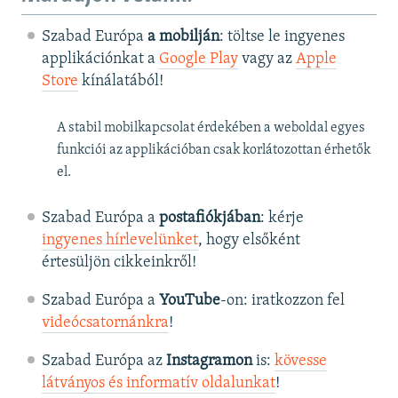
Szabad Európa
a mobilján
: töltse le ingyenes
applikációnkat a
Google Play
vagy az
Apple
Store
kínálatából!
A stabil mobilkapcsolat érdekében a weboldal egyes
funkciói az applikációban csak korlátozottan érhetők
el.
Szabad Európa a
postafiókjában
: kérje
ingyenes hírlevelünket
, hogy elsőként
értesüljön cikkeinkről!
Szabad Európa a
YouTube
-on: iratkozzon fel
videócsatornánkra
!
Szabad Európa az
Instagramon
is:
kövesse
látványos és informatív oldalunkat
! ​