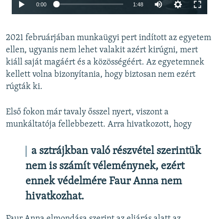
Auto
0:00
1:48
240p
2021 februárjában munkaügyi pert indított az egyetem
360p
ellen, ugyanis nem lehet valakit azért kirúgni, mert
480p
kiáll saját magáért és a közösségéért. Az egyetemnek
720p
kellett volna bizonyítania, hogy biztosan nem ezért
rúgták ki.
1080p
Auto
240p
360p
480p
Első fokon már tavaly ősszel nyert, viszont a
720p
1080p
munkáltatója fellebbezett. Arra hivatkozott, hogy
a sztrájkban való részvétel szerintük
nem is számít véleménynek, ezért
ennek védelmére Faur Anna nem
hivatkozhat.
Faur Anna elmondása szerint az eljárás alatt az