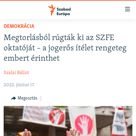
Akadálymentes
mód
Ugrás
DEMOKRÁCIA
a
NAPIRENDEN
Megtorlásból rúgták ki az SZFE
fő
AKTUÁLIS
oldalra
oktatóját – a jogerős ítélet rengeteg
FELIRATKOZÁS
PODCASTOK
Ugrás
embert érinthet
a
VIDEÓK
tartalomjegyzékre
Szalai Bálint
Spotify
ELEMZŐ
Ugrás
a
2022. június 17.
NER15
Feliratkozás
keresésre
SZABADON
Megosztás
TÁRSADALOM
DEMOKRÁCIA
A PÉNZ NYOMÁBAN