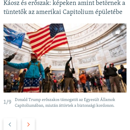
Káosz és erőszak: képeken amint betörnek a
tüntetők az amerikai Capitolium épületébe
Donald Trump erőszakos támogatói az Egyesült Államok
1/9
Capitoliumában, miután áttörtek a biztonsági kordonon.
P
N
r
e