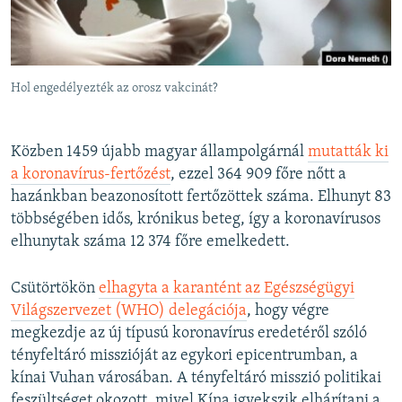
Hol engedélyezték az orosz vakcinát?
Közben 1459 újabb magyar állampolgárnál
mutatták ki
a koronavírus-fertőzést
, ezzel 364 909 főre nőtt a
hazánkban beazonosított fertőzöttek száma. Elhunyt 83
többségében idős, krónikus beteg, így a koronavírusos
elhunytak száma 12 374 főre emelkedett.
Csütörtökön
elhagyta a karantént az Egészségügyi
Világszervezet (WHO) delegációja
, hogy végre
megkezdje az új típusú koronavírus eredetéről szóló
tényfeltáró misszióját az egykori epicentrumban, a
kínai Vuhan városában. A tényfeltáró misszió politikai
feszültséget okozott, mivel Kína igyekszik elhárítani a