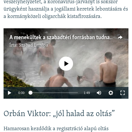
veszélyhelyzetet, a koronavírus-járványt is sokszor
ürügyként használja a jogállami keretek lebontására és
a kormányközeli oligarchák kistafírozására.
A menekültek a szabadtéri forrásban tudnak csak fürdeni a mínuszokban
Írta:
Szabad Európa
Jelenleg nincs elérhető tartalom
Auto
0:00
1:49
240p
Orbán Viktor: „jól halad az oltás”
360p
Auto
240p
360p
480p
480p
Hamarosan kezdődik a regisztráció alapú oltás