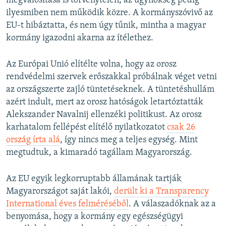
megvalósítása is törvénytelen, az ügynökség pedig
ilyesmiben nem működik közre. A kormányszóvivő az
EU-t hibáztatta, és nem úgy tűnik, mintha a magyar
kormány igazodni akarna az ítélethez.
Az Európai Unió elítélte volna, hogy az orosz
rendvédelmi szervek erőszakkal próbálnak véget vetni
az országszerte zajló tüntetéseknek. A tüntetéshullám
azért indult, mert az orosz hatóságok letartóztatták
Alekszander Navalnij ellenzéki politikust. Az orosz
karhatalom fellépést elítélő nyilatkozatot
csak 26
ország írta alá
, így nincs meg a teljes egység. Mint
megtudtuk, a kimaradó tagállam Magyarország.
Az EU egyik legkorruptabb államának tartják
Magyarországot saját lakói,
derült ki a Transparency
International éves felméréséből
. A válaszadóknak az a
benyomása, hogy a kormány egy egészségügyi