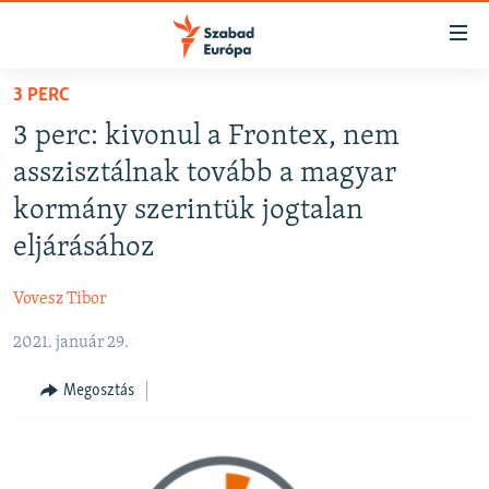
Akadálymentes
mód
Ugrás
3 PERC
a
NAPIRENDEN
3 perc: kivonul a Frontex, nem
fő
AKTUÁLIS
oldalra
asszisztálnak tovább a magyar
PODCASTOK
Ugrás
kormány szerintük jogtalan
a
VIDEÓK
eljárásához
tartalomjegyzékre
ELEMZŐ
Ugrás
Vovesz Tibor
a
NER15
keresésre
2021. január 29.
SZABADON
TÁRSADALOM
Megosztás
DEMOKRÁCIA
A PÉNZ NYOMÁBAN