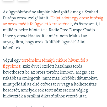
e
x
v
t
Az ügynöktörvény alapján bírságolták meg a Szabad
i
s
Európa orosz szolgálatait.
Helyt adott egy orosz bíróság
o
l
az orosz médiafelügyelet keresetének
, és összesen 1,1
u
i
millió rubelre büntette a Radio Free Europe/Radio
s
d
Liberty orosz kiadásait, amiért nem írják ki az
s
e
anyagaikra, hogy azok "külföldi ügynök" által
l
készültek.
i
d
Végül egy
történelmi témájú cikkre hívom fel a
e
figyelmét
: száz évvel ezelőtt hatalmas törés
következett be az orosz történelemben. Mégis, ezt
ritkábban emlegetik, mint más, későbbi dátumokat,
mint például az első ötéves terv vagy a kolhozosítás
kezdetét, amelyek sok történész szerint végleg
kikövezték a sztálini diktatúrához vezető utat.