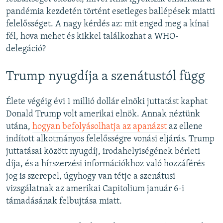
pandémia kezdetén történt esetleges ballépések miatti
felelősséget. A nagy kérdés az: mit enged meg a kínai
fél, hova mehet és kikkel találkozhat a WHO-
delegáció?
Trump nyugdíja a szenátustól függ
Élete végéig évi 1 millió dollár elnöki juttatást kaphat
Donald Trump volt amerikai elnök. Annak néztünk
utána,
hogyan befolyásolhatja az apanázst
az ellene
indított alkotmányos felelősségre vonási eljárás. Trump
juttatásai között nyugdíj, irodahelyiségének bérleti
díja, és a hírszerzési információkhoz való hozzáférés
jog is szerepel, úgyhogy van tétje a szenátusi
vizsgálatnak az amerikai Capitolium január 6-i
támadásának felbujtása miatt.