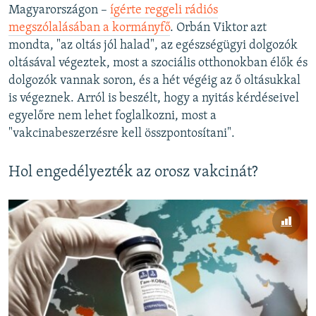
720p
Magyarországon –
ígérte reggeli rádiós
720p
1080p
megszólalásában a kormányfő
. Orbán Viktor azt
1080p
mondta, "az oltás jól halad", az egészségügyi dolgozók
oltásával végeztek, most a szociális otthonokban élők és
dolgozók vannak soron, és a hét végéig az ő oltásukkal
is végeznek. Arról is beszélt, hogy a nyitás kérdéseivel
egyelőre nem lehet foglalkozni, most a
"vakcinabeszerzésre kell összpontosítani".
Hol engedélyezték az orosz vakcinát?