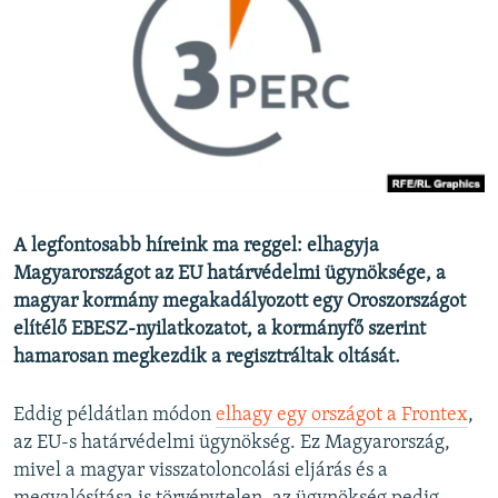
EURÓPAI UNIÓ
VILÁG
KLÍMAVÁLTOZÁS
A MÚLT TANULSÁGAI
KÖVESSEN MINKET!
A legfontosabb híreink ma reggel: elhagyja
Magyarországot az EU határvédelmi ügynöksége, a
magyar kormány megakadályozott egy Oroszországot
Valamennyi RFE/RL weboldal
elítélő EBESZ-nyilatkozatot, a kormányfő szerint
hamarosan megkezdik a regisztráltak oltását.
Eddig példátlan módon
elhagy egy országot a Frontex
,
az EU-s határvédelmi ügynökség. Ez Magyarország,
mivel a magyar visszatoloncolási eljárás és a