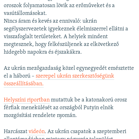
oroszok folyamatosan lövik az erőműveket és a
vasútállomásokat.
Nincs áram és kevés az ennivaló: ukrán
segélyszervezetek igyekeznek élelmiszerrel ellátni a
visszafoglalt területeket. A helyiek mindent
megtesznek, hogy felkészüljenek az elkövetkező
hidegebb napokra és éjszakákra.
Az ukrán mezőgazdaság közel egynegyedét emésztette
el a háború –
szerepel ukrán szerkesztőségünk
összeállításában.
Helyszíni riportban
mutattuk be a katonakorú orosz
férfiak menekülését az országból Putyin elnök
mozgósítási rendelete nyomán.
Harcászat
videón
. Az ukrán csapatok a szeptemberi