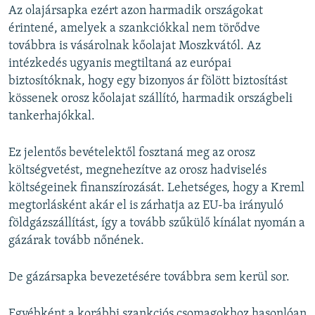
Az olajársapka ezért azon harmadik országokat
érintené, amelyek a szankciókkal nem törődve
továbbra is vásárolnak kőolajat Moszkvától. Az
intézkedés ugyanis megtiltaná az európai
biztosítóknak, hogy egy bizonyos ár fölött biztosítást
kössenek orosz kőolajat szállító, harmadik országbeli
tankerhajókkal.
Ez jelentős bevételektől fosztaná meg az orosz
költségvetést, megnehezítve az orosz hadviselés
költségeinek finanszírozását. Lehetséges, hogy a Kreml
megtorlásként akár el is zárhatja az EU-ba irányuló
földgázszállítást, így a tovább szűkülő kínálat nyomán a
gázárak tovább nőnének.
De gázársapka bevezetésére továbbra sem kerül sor.
Egyébként a korábbi szankciós csomagokhoz hasonlóan