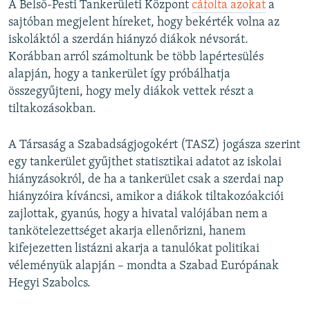
A Belső-Pesti Tankerületi Központ
cáfolta azokat
a
sajtóban megjelent híreket, hogy bekérték volna az
iskoláktól a szerdán hiányzó diákok névsorát.
Korábban arról számoltunk be több lapértesülés
alapján, hogy a tankerület így próbálhatja
összegyűjteni, hogy mely diákok vettek részt a
tiltakozásokban.
A Társaság a Szabadságjogokért (TASZ) jogásza szerint
egy tankerület gyűjthet statisztikai adatot az iskolai
hiányzásokról, de ha a tankerület csak a szerdai nap
hiányzóira kíváncsi, amikor a diákok tiltakozóakciói
zajlottak, gyanús, hogy a hivatal valójában nem a
tankötelezettséget akarja ellenőrizni, hanem
kifejezetten listázni akarja a tanulókat politikai
véleményük alapján – mondta a Szabad Európának
Hegyi Szabolcs.