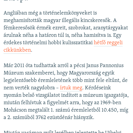
Angliában még a történelemkönyveket is
meghamisították magyar illegális kincskeresők. A
fémkeresősök érmék ezreit, szobrokat, aranytárgyakat
árulnak néha a határon túl is, néha hamisítva is. Egy
érdekes történelmi hobbi kulisszatitkai
hétfő reggeli
cikkünkben
.
Már 2011 óta tudhattak arról a pécsi Janus Pannonius
Múzeum szakemberei, hogy Magyarország egyik
legjelentősebb éremleletének több mint fele eltűnt, de
nem verték nagydobra –
írtuk meg
. Kérdéseink
nyomán belső vizsgálatot indított a múzeum igazgatója,
miután felhívtuk a figyelmét arra, hogy az 1969-ben
Mohácson megtalált 1. számú éremleletből 10.450, míg
a 2. számúból 3762 ezüstdénár hiányzik.