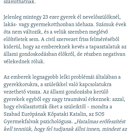
számíthatnak.
Jelenleg mintegy 23 ezer gyerek él nevelőszülőknél,
lakás- vagy gyermekotthonban idehaza. Számuk évek
óta nem változik, és a velük szemben meglévő
előítéletek sem. A civil szervezet friss felméréséből
kiderül, hogy az embereknek kevés a tapasztalatuk az
állami gondoskodásban élőkről, de részben negatívan
vélekednek róluk.
Az emberek legnagyobb lelki problémái általában a
gyerekkorukra, a szüleikkel való kapcsolatukra
vezethető vissza. Az állami gondozásba kerülő
gyerekek egyből egy nagy traumával érkeznek: azzal,
hogy elválasztották őket a szüleiktől – mondta a
Szabad Európának Kőpataki Katalin, az SOS
Gyermekfalvak pszichológusa.
„Hatalmas erőfeszítést
kell tenniük, hogy fel tudjanak állni innen, mindezt az