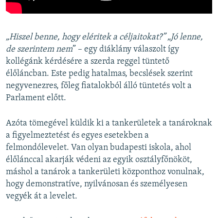
„Hiszel benne, hogy eléritek a céljaitokat?” „Jó lenne,
de szerintem nem
” – egy diáklány válaszolt így
kollégánk kérdésére a szerda reggel tüntető
élőláncban. Este pedig hatalmas, becslések szerint
negyvenezres, főleg fiatalokból álló tüntetés volt a
Parlament előtt.
Azóta tömegével küldik ki a tankerületek a tanároknak
a figyelmeztetést és egyes esetekben a
felmondólevelet. Van olyan budapesti iskola, ahol
élőlánccal akarják védeni az egyik osztályfőnököt,
máshol a tanárok a tankerületi központhoz vonulnak,
hogy demonstratíve, nyilvánosan és személyesen
vegyék át a levelet.