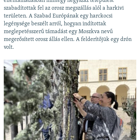
ellentámadásban mintegy négyszáz települést
szabadítottak fel az orosz megszállás alól a harkivi
területen. A Szabad Európának egy harckocsi
legénysége beszélt arról, hogyan indítottak
meglepetésszerű támadást egy Moszkva nevű
megerősített orosz állás ellen. A felderítőjük egy drón
volt.