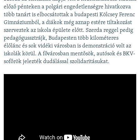
előző pénteken a polgári engedetlenségre hivatkozva
több tanárt is elbocsátottak a budapesti Kölcsey Ferenc
Gimnáziumból, a diákok még aznap estére tiltakozást
szerveztek az iskola épülete előtt. Szerda reggel pedig
pedagógussztrájk, Budapesten több kilométeres
élőlánc és sok vidéki városban is demonstráció volt az
iskolák körül. A fővárosban mentősök, autósok és BKV-
sofőrök jelezték dudálással szolidaritásukat.