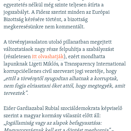
egyeztetés nélkül még szinte teljesen átírta a
jogszabályt. A Fidesz szerint minden az Európai
Bizottság kérésére történt, a bizottság
megkeresésünkre nem kommentált.
A törvényjavaslaton utolsó pillanatban megejtett
változtatások nagy része felpuhítja a szabályozást
(részletesen
itt olvashatják
), ezért mondhatta
lapunknak Ligeti Miklós, a Transparency International
korrupcióellenes civil szervezet jogi vezetője, hogy
„ettől a törvénytől nyugodtan alhatnak a korruptak,
nem fogja elriasztani őket attól, hogy megtegyék, amit
terveztek”
.
Eider Gardiazabal Rubial szociáldemokrata képviselő
szerint a magyar kormány válaszút előtt áll:
„Jogállamiság vagy az alapok befagyasztása:
Magyarországnak kell ezt a döntést meghoznia”
–