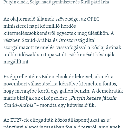
Putyin elnök, Sojgu hadügyminiszter és Kirill pátriárka
Az olajtermelő államok szövetsége, az OPEC
miniszterei napi kétmillió hordós
kitermeléscsökkenésről egyeztek meg ülésükön. A
részben Szaúd-Arábia és Oroszország által
szorgalmazott termelés-visszafogással a kőolaj árának
utóbbi időszakban tapasztalt csökkenését kívánják
megállítani.
Ez épp ellentétes Biden elnök érdekeivel, akinek a
novemberi választásokra készülve kiemelten fontos,
hogy mennyibe kerül egy gallon benzin. A demokraták
máris bírálják az elképzelést:
„Putyin kezére játszik
Szaúd-Arábia”
– mondta egy képviselőjük.
Az EU27-ek elfogadták közös álláspontjukat az új
pénzügyi alapot is magában foglaló tervről, amelynek