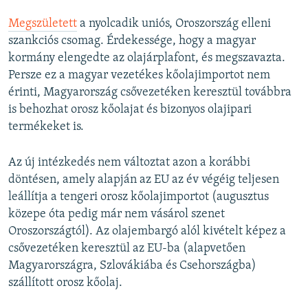
Megszületett
a nyolcadik uniós, Oroszország elleni
szankciós csomag. Érdekessége, hogy a magyar
kormány elengedte az olajárplafont, és megszavazta.
Persze ez a magyar vezetékes kőolajimportot nem
érinti, Magyarország csővezetéken keresztül továbbra
is behozhat orosz kőolajat és bizonyos olajipari
termékeket is.
Az új intézkedés nem változtat azon a korábbi
döntésen, amely alapján az EU az év végéig teljesen
leállítja a tengeri orosz kőolajimportot (augusztus
közepe óta pedig már nem vásárol szenet
Oroszországtól). Az olajembargó alól kivételt képez a
csővezetéken keresztül az EU-ba (alapvetően
Magyarországra, Szlovákiába és Csehországba)
szállított orosz kőolaj.