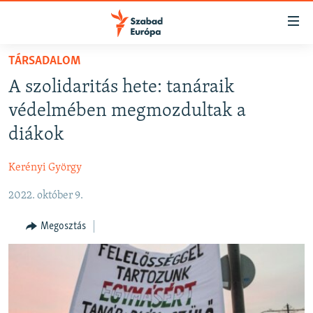
Akadálymentes
mód
Ugrás
TÁRSADALOM
a
NAPIRENDEN
A szolidaritás hete: tanáraik
fő
AKTUÁLIS
oldalra
védelmében megmozdultak a
FELIRATKOZÁS
PODCASTOK
Ugrás
diákok
a
VIDEÓK
tartalomjegyzékre
Kerényi György
Spotify
ELEMZŐ
Ugrás
a
2022. október 9.
NER15
Feliratkozás
keresésre
SZABADON
Megosztás
TÁRSADALOM
DEMOKRÁCIA
A PÉNZ NYOMÁBAN