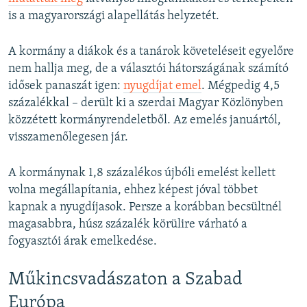
is a magyarországi alapellátás helyzetét.
A kormány a diákok és a tanárok követeléseit egyelőre
nem hallja meg, de a választói hátországának számító
idősek panaszát igen:
nyugdíjat emel
. Mégpedig 4,5
százalékkal – derült ki a szerdai Magyar Közlönyben
közzétett kormányrendeletből. Az emelés januártól,
visszamenőlegesen jár.
A kormánynak 1,8 százalékos újbóli emelést kellett
volna megállapítania, ehhez képest jóval többet
kapnak a nyugdíjasok. Persze a korábban becsültnél
magasabbra, húsz százalék körülire várható a
fogyasztói árak emelkedése.
Műkincsvadászaton a Szabad
Európa