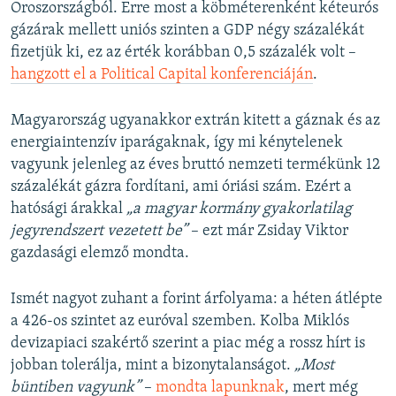
Oroszországból. Erre most a köbméterenként kéteurós
gázárak mellett uniós szinten a GDP négy százalékát
fizetjük ki, ez az érték korábban 0,5 százalék volt –
hangzott el a Political Capital konferenciáján
.
Magyarország ugyanakkor extrán kitett a gáznak és az
energiaintenzív iparágaknak, így mi kénytelenek
vagyunk jelenleg az éves bruttó nemzeti termékünk 12
százalékát gázra fordítani, ami óriási szám. Ezért a
hatósági árakkal
„a magyar kormány gyakorlatilag
jegyrendszert vezetett be”
– ezt már Zsiday Viktor
gazdasági elemző mondta.
Ismét nagyot zuhant a forint árfolyama: a héten átlépte
a 426-os szintet az euróval szemben. Kolba Miklós
devizapiaci szakértő szerint a piac még a rossz hírt is
jobban tolerálja, mint a bizonytalanságot.
„Most
büntiben vagyunk”
–
mondta lapunknak
, mert még