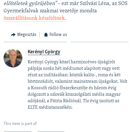
előítéletek gyűrűjében”
– ezt már Szilvási Léna, az SOS
Gyermekfalvak szakmai vezetője mondta
összeállításunk készítőinek
.
Megosztás
Follow us
Kerényi György
Kerényi György közel harmincéves újságírói
pályája során hét médiumot alapított vagy vett
részt az indításában: köztük kalóz-, roma és két
börtönrádiót, valamint mainstream újságokat. Volt
a Kossuth rádió főszerkesztője és három évig
dolgozott a szlovák közszolgálati média magyar
adójánál, a Pátria Rádiónál. Tíz évig tanított az
ELTE médiatanszékén.
This item is part of