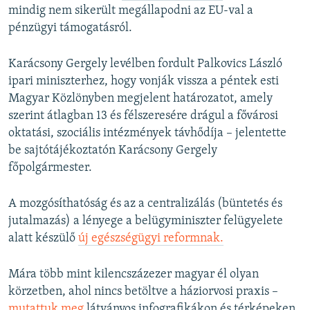
mindig nem sikerült megállapodni az EU-val a
pénzügyi támogatásról.
Karácsony Gergely levélben fordult Palkovics László
ipari miniszterhez, hogy vonják vissza a péntek esti
Magyar Közlönyben megjelent határozatot, amely
szerint átlagban 13 és félszeresére drágul a fővárosi
oktatási, szociális intézmények távhődíja – jelentette
be sajtótájékoztatón Karácsony Gergely
főpolgármester.
A mozgósíthatóság és az a centralizálás (büntetés és
jutalmazás) a lényege a belügyminiszter felügyelete
alatt készülő
új egészségügyi reformnak.
Mára több mint kilencszázezer magyar él olyan
körzetben, ahol nincs betöltve a háziorvosi praxis –
mutattuk meg
látványos infografikákon és térképeken