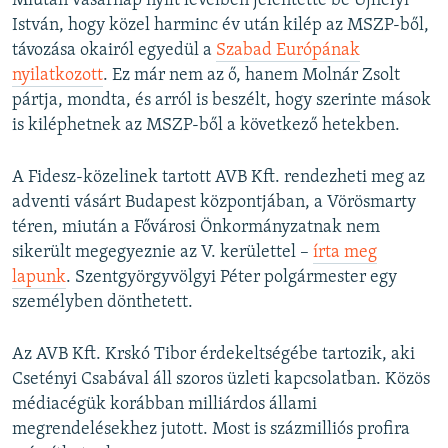
Miután vasárnap nyílt levélben jelentette be Ujhelyi
István, hogy közel harminc év után kilép az MSZP-ből,
távozása okairól egyedül a
Szabad Európának
nyilatkozott
. Ez már nem az ő, hanem Molnár Zsolt
pártja, mondta, és arról is beszélt, hogy szerinte mások
is kiléphetnek az MSZP-ből a következő hetekben.
A Fidesz-közelinek tartott AVB Kft. rendezheti meg az
adventi vásárt Budapest központjában, a Vörösmarty
téren, miután a Fővárosi Önkormányzatnak nem
sikerült megegyeznie az V. kerülettel –
írta meg
lapunk
. Szentgyörgyvölgyi Péter polgármester egy
személyben dönthetett.
Az AVB Kft. Krskó Tibor érdekeltségébe tartozik, aki
Csetényi Csabával áll szoros üzleti kapcsolatban. Közös
médiacégük korábban milliárdos állami
megrendelésekhez jutott. Most is százmilliós profira