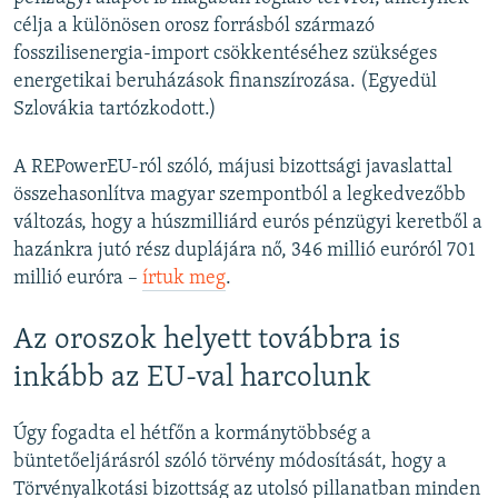
célja a különösen orosz forrásból származó
fosszilisenergia-import csökkentéséhez szükséges
energetikai beruházások finanszírozása. (Egyedül
Szlovákia tartózkodott.)
A REPowerEU-ról szóló, májusi bizottsági javaslattal
összehasonlítva magyar szempontból a legkedvezőbb
változás, hogy a húszmilliárd eurós pénzügyi keretből a
hazánkra jutó rész duplájára nő, 346 millió euróról 701
millió euróra –
írtuk meg
.
Az oroszok helyett továbbra is
inkább az EU-val harcolunk
Úgy fogadta el hétfőn a kormánytöbbség a
büntetőeljárásról szóló törvény módosítását, hogy a
Törvényalkotási bizottság az utolsó pillanatban minden