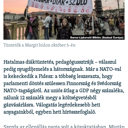
EURÓPAI UNIÓ
VILÁG
KLÍMAVÁLTOZÁS
A MÚLT TANULSÁGAI
Tüntetők a Margit hídon október 5-én
KÖVESSEN MINKET!
Hatalmas diáktüntetés, pedagógussztrájk – válaszul
pedig nyugdíjemelés a hátországnak. Már a NATO-val
is kekeckedik a Fidesz: a többség leszavazta, hogy
Valamennyi RFE/RL weboldal
parlamenti döntés szülessen Finnország és Svédország
NATO-tagságáról. Az uniós átlag a GDP négy százaléka,
nálunk 12 százalék megy a költségvetésből
gázvásárlásra. Válogatás legérdekesebb heti
anyagainkból, egyben heti hírösszefoglaló.
Szerda az ellenállás napja volt a közoktatásban. Miután