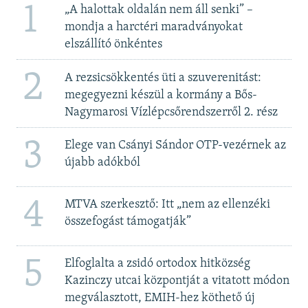
1
„A halottak oldalán nem áll senki” –
mondja a harctéri maradványokat
elszállító önkéntes
2
A rezsicsökkentés üti a szuverenitást:
megegyezni készül a kormány a Bős-
Nagymarosi Vízlépcsőrendszerről 2. rész
3
Elege van Csányi Sándor OTP-vezérnek az
újabb adókból
4
MTVA szerkesztő: Itt „nem az ellenzéki
összefogást támogatják”
5
Elfoglalta a zsidó ortodox hitközség
Kazinczy utcai központját a vitatott módon
megválasztott, EMIH-hez köthető új