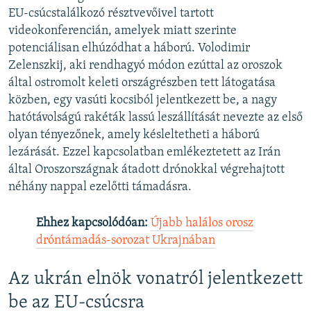
EU-csúcstalálkozó résztvevőivel tartott
videokonferencián, amelyek miatt szerinte
potenciálisan elhúzódhat a háború. Volodimir
Zelenszkij, aki rendhagyó módon ezúttal az oroszok
által ostromolt keleti országrészben tett látogatása
közben, egy vasúti kocsiból jelentkezett be, a nagy
hatótávolságú rakéták lassú leszállítását nevezte az első
olyan tényezőnek, amely késleltetheti a háború
lezárását. Ezzel kapcsolatban emlékeztetett az Irán
által Oroszországnak átadott drónokkal végrehajtott
néhány nappal ezelőtti támadásra.
Ehhez kapcsolódóan:
Újabb halálos orosz
dróntámadás-sorozat Ukrajnában
Az ukrán elnök vonatról jelentkezett
be az EU-csúcsra