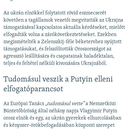
Az ukrán elnökkel folytatott rövid eszmecserét
követően a tagállamok vezetői megvitatták az Ukrajna
támogatásával kapcsolatos aktuális kérdéseket, mielőtt
elfogadták volna a zárókövetkeztetéseket. Ezekben
megismételték a Zelenszkij-féle béketervhez nyújtott
támogatásukat, és felszólították Oroszországot az
agresszió leállítására és csapatainak haladéktalan,
teljes és feltétel nélküli kivonására Ukrajnából.
Tudomásul veszik a Putyin elleni
elfogatóparancsot
Az Európai Tanács
„tudomásul vette”
a Nemzetközi
Büntetőbíróság által néhány napja Vlagyimir Putyin
orosz elnök és egy, az ukrán gyerekek elhurcolásában
és kényszer-örökbefogadásában központi szerepet