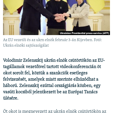
EURÓPAI UNIÓ
VILÁG
KLÍMAVÁLTOZÁS
A MÚLT TANULSÁGAI
Az EU vezetői és az ukrn elnök február 3-án Kijevben. Fotó:
KÖVESSEN MINKET!
Ukrán elnöki sajtószolgálat
Volodimir Zelenszkij ukrán elnök csütörtökön az EU-
tagállamok vezetőivel tartott videokonferencián öt
Valamennyi RFE/RL weboldal
okot sorolt fel, köztük a szankciók esetleges
felvizezését, amelyek miatt szerinte elhúzódhat a
háború. Zelenszkij ezúttal országjárás közben, egy
vasúti kocsiból jelentkezett be az Európai Tanács
ülésére.
Öt okot is megnevezett az ukrán elnök csütörtökön az