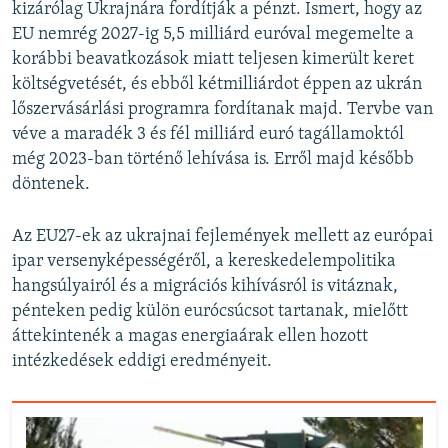
kizárólag Ukrajnára fordítják a pénzt. Ismert, hogy az
EU nemrég 2027-ig 5,5 milliárd euróval megemelte a
korábbi beavatkozások miatt teljesen kimerült keret
költségvetését, és ebből kétmilliárdot éppen az ukrán
lőszervásárlási programra fordítanak majd. Tervbe van
véve a maradék 3 és fél milliárd euró tagállamoktól
még 2023-ban történő lehívása is. Erről majd később
döntenek.
Az EU27-ek az ukrajnai fejlemények mellett az európai
ipar versenyképességéről, a kereskedelempolitika
hangsúlyairól és a migrációs kihívásról is vitáznak,
pénteken pedig külön eurócsúcsot tartanak, mielőtt
áttekintenék a magas energiaárak ellen hozott
intézkedések eddigi eredményeit.