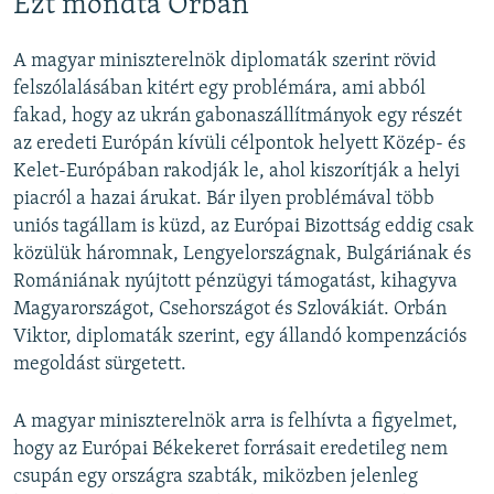
Ezt mondta Orbán
A magyar miniszterelnök diplomaták szerint rövid
felszólalásában kitért egy problémára, ami abból
fakad, hogy az ukrán gabonaszállítmányok egy részét
az eredeti Európán kívüli célpontok helyett Közép- és
Kelet-Európában rakodják le, ahol kiszorítják a helyi
piacról a hazai árukat. Bár ilyen problémával több
uniós tagállam is küzd, az Európai Bizottság eddig csak
közülük háromnak, Lengyelországnak, Bulgáriának és
Romániának nyújtott pénzügyi támogatást, kihagyva
Magyarországot, Csehországot és Szlovákiát. Orbán
Viktor, diplomaták szerint, egy állandó kompenzációs
megoldást sürgetett.
A magyar miniszterelnök arra is felhívta a figyelmet,
hogy az Európai Békekeret forrásait eredetileg nem
csupán egy országra szabták, miközben jelenleg