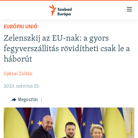
Akadálymentes
mód
Ugrás
EURÓPAI UNIÓ
a
NAPIRENDEN
Zelenszkij az EU-nak: a gyors
fő
AKTUÁLIS
oldalra
fegyverszállítás rövidítheti csak le a
FELIRATKOZÁS
PODCASTOK
Ugrás
háborút
a
VIDEÓK
tartalomjegyzékre
Gyévai Zoltán
Spotify
ELEMZŐ
Ugrás
a
2023. március 23.
NER15
Feliratkozás
keresésre
SZABADON
Megosztás
TÁRSADALOM
DEMOKRÁCIA
A PÉNZ NYOMÁBAN