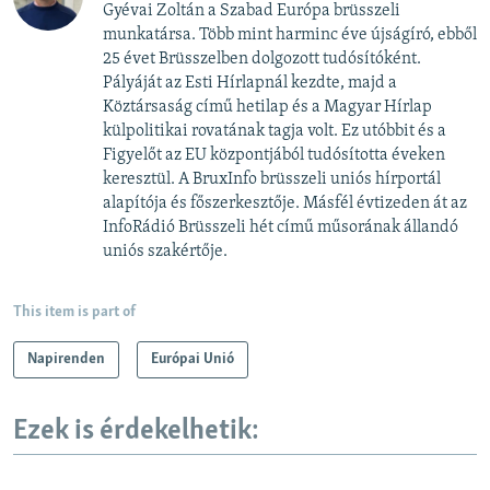
Gyévai Zoltán a Szabad Európa brüsszeli
munkatársa. Több mint harminc éve újságíró, ebből
25 évet Brüsszelben dolgozott tudósítóként.
Pályáját az Esti Hírlapnál kezdte, majd a
Köztársaság című hetilap és a Magyar Hírlap
külpolitikai rovatának tagja volt. Ez utóbbit és a
Figyelőt az EU központjából tudósította éveken
keresztül. A BruxInfo brüsszeli uniós hírportál
alapítója és főszerkesztője. Másfél évtizeden át az
InfoRádió Brüsszeli hét című műsorának állandó
uniós szakértője.
This item is part of
Napirenden
Európai Unió
Ezek is érdekelhetik: