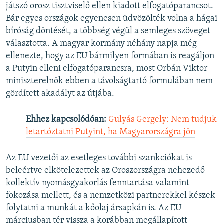
játszó orosz tisztviselő ellen kiadott elfogatóparancsot.
Bár egyes országok egyenesen üdvözölték volna a hágai
bíróság döntését, a többség végül a semleges szöveget
választotta. A magyar kormány néhány napja még
ellenezte, hogy az EU bármilyen formában is reagáljon
a Putyin elleni elfogatóparancsra, most Orbán Viktor
miniszterelnök ebben a távolságtartó formulában nem
gördített akadályt az útjába.
Ehhez kapcsolódóan:
Gulyás Gergely: Nem tudjuk
letartóztatni Putyint, ha Magyarországra jön
Az EU vezetői az esetleges további szankciókat is
beleértve elkötelezettek az Oroszországra nehezedő
kollektív nyomásgyakorlás fenntartása valamint
fokozása mellett, és a nemzetközi partnerekkel készek
folytatni a munkát a kőolaj ársapkán is. Az EU
márciusban tér vissza a korábban megállapított