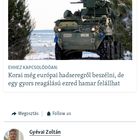
EHHEZ KAPCSOLÓDÓAN:
Korai még európai hadseregről beszélni, de
egy gyors reagálású ezred hamar felállhat
Megosztás
Follow us
Gyévai Zoltán