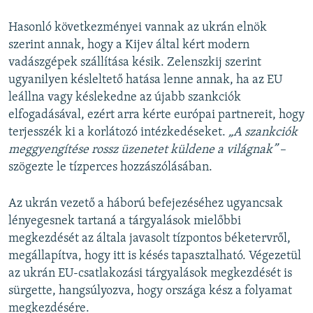
Hasonló következményei vannak az ukrán elnök
szerint annak, hogy a Kijev által kért modern
vadászgépek szállítása késik. Zelenszkij szerint
ugyanilyen késleltető hatása lenne annak, ha az EU
leállna vagy késlekedne az újabb szankciók
elfogadásával, ezért arra kérte európai partnereit, hogy
terjesszék ki a korlátozó intézkedéseket.
„A szankciók
meggyengítése rossz üzenetet küldene a világnak”
–
szögezte le tízperces hozzászólásában.
Az ukrán vezető a háború befejezéséhez ugyancsak
lényegesnek tartaná a tárgyalások mielőbbi
megkezdését az általa javasolt tízpontos béketervről,
megállapítva, hogy itt is késés tapasztalható. Végezetül
az ukrán EU-csatlakozási tárgyalások megkezdését is
sürgette, hangsúlyozva, hogy országa kész a folyamat
megkezdésére.