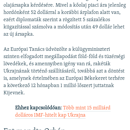
olajársapka kérdésére. Mivel a kőolaj piaci ára jelenleg
hordónként 52 dollárral a korábbi árplafon alatt van,
ezért diplomaták szerint a rögzített 5 százalékos
kiigazítással számolva a módosítás után 49 dollár lehet
az új ársapka.
Az Európai Tanács üdvözölte a külügyminiszteri
szinten elfogadott megállapodást föld-föld és tüzérségi
lövedékek, és amennyiben igény van rá, rakéták
Ukrajnának történő szállításáról, továbbá azt a döntést
is, amelynek értelmében az Európai Békekeret terhére
a következő 12 hónapban 1 millió lőszert juttatnak
Kijevnek.
Ehhez kapcsolódóan:
Több mint 15 milliárd
dolláros IMF-hitelt kap Ukrajna