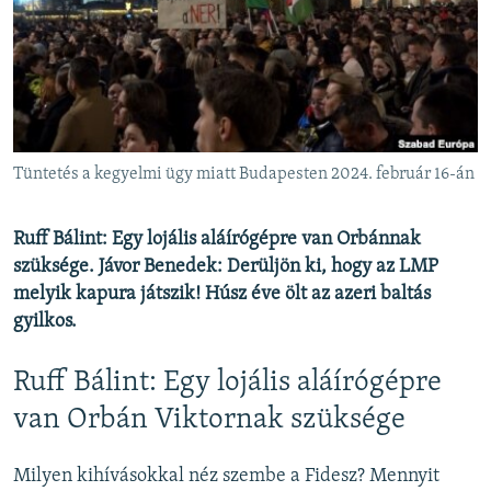
EURÓPAI UNIÓ
VILÁG
KLÍMAVÁLTOZÁS
A MÚLT TANULSÁGAI
Tüntetés a kegyelmi ügy miatt Budapesten 2024. február 16-án
KÖVESSEN MINKET!
Ruff Bálint: Egy lojális aláírógépre van Orbánnak
szüksége. Jávor Benedek: Derüljön ki, hogy az LMP
melyik kapura játszik! Húsz éve ölt az azeri baltás
Valamennyi RFE/RL weboldal
gyilkos.
Ruff Bálint: Egy lojális aláírógépre
van Orbán Viktornak szüksége
Milyen kihívásokkal néz szembe a Fidesz? Mennyit