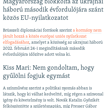
Magyarország blokkolta az ukrajnai
háború második évfordulójára szánt
közös EU-nyilatkozatot
Brüsszeli diplomáciai források szerint
a kormány nem
járult hozzá a közös európai uniós nyilatkozat
elfogadásához
, amelyet a közösség az ukrajnai háború
2022. februári 24-i megindításának második
évfordulójára időzítve adott volna ki.
Kiss Mari: Nem gondoltam, hogy
gyűlölni fogjuk egymást
A színművész szerint a politikai nyomás abban is
látszik, hogy ki válhat kedveltté, míg régen a színvonal
igény és követelmény is volt. Novák Katalin Győzikét
felköszöntötte a születésnapján, míg Presser Gábor