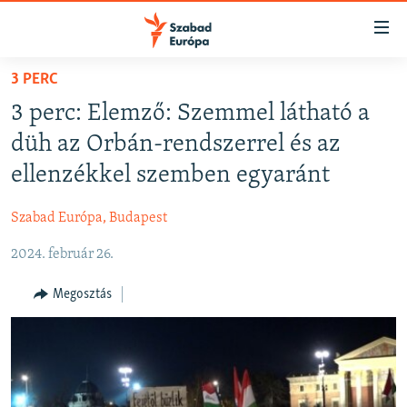
Akadálymentes
mód
Ugrás
3 PERC
a
NAPIRENDEN
3 perc: Elemző: Szemmel látható a
fő
AKTUÁLIS
oldalra
düh az Orbán-rendszerrel és az
PODCASTOK
Ugrás
ellenzékkel szemben egyaránt
a
VIDEÓK
tartalomjegyzékre
Szabad Európa, Budapest
ELEMZŐ
Ugrás
a
2024. február 26.
NER15
keresésre
SZABADON
Megosztás
TÁRSADALOM
DEMOKRÁCIA
A PÉNZ NYOMÁBAN