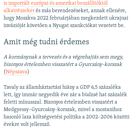
is importált európai és amerikai beszállítóktól
alkatrészeket
és más berendezéseket, annak ellenére,
hogy Moszkva 2022 februárjában megkezdett ukrajnai
invázióját követően a Nyugat szankciókat vezetett be.
Amit még tudni érdemes
A kormánynak a tervezés és a végrehajtás sem megy,
bizonyos értelemben visszatért a Gyurcsány-korszak
(
Népszava
)
Tavaly az államháztartási hiány a GDP 6,5 százaléka
lett, így immár negyedik éve zár a büdzsé hat százalék
feletti mínusszal. Bizonyos értelemben visszatért a
Medgyessy–Gyurcsány-korszak, mivel a mostanihoz
hasonló laza költségvetési politika a 2002–2006 közötti
évekre volt jellemző.