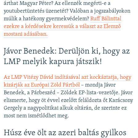
árthat Magyar Péter? Az ellenzék megérti-e a
youtubertüntetés üzenetét? Valóban a jogszabályokon
múlik a hatékony gyermekvédelem?
Ruff Bálinttal
ezekre a kérdésekre keressük a választ az Elemző
mostani adásában.
Jávor Benedek: Derüljön ki, hogy az
LMP melyik kapura játszik!
Az LMP Vitézy Dávid indításával azt kockáztatja, hogy
kizárják az Európai Zöld Pártból
– mondja Jávor
Benedek, a Párbeszéd – Zöldek EP-lista-vezetője. Jávor
elismerte, hogy öt évvel ezelőtt feláldozta őt Karácsony
Gergely a nagypolitikai alkuk oltárán, de szerinte ez
most nem ismétlődhet meg.
Húsz éve ölt az azeri baltás gyilkos