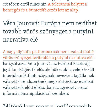
esetében erről nincs hír.
A tolerancia helyett a
hencegés és a büntetőfékezés lett az alap.
Věra Jourová: Európa nem teríthet
tovább vörös szőnyeget a putyini
narratíva elé
A nagy digitális platformoknak nem szabad többé
vörös szőnyeget teríteniük a putyini narratíva elé
–
hangsúlyozta Věra Jourová, az Európai Bizottság
jogállamiságért felelős alelnöke, aki a vele készült
interjúban létfontosságúnak nevezte a tagállamok
választási rendszerének megerősítését az európai
választások előtt elsősorban az agresszív orosz
információmanipulációval szemben.