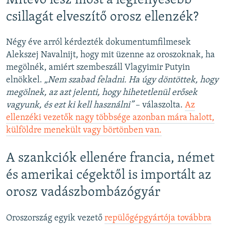
Mitévő lesz most a legfényesebb
csillagát elveszítő orosz ellenzék?
Négy éve arról kérdezték dokumentumfilmesek
Alekszej Navalnijt, hogy mit üzenne az oroszoknak, ha
megölnék, amiért szembeszáll Vlagyimir Putyin
elnökkel.
„Nem szabad feladni. Ha úgy döntöttek, hogy
megölnek, az azt jelenti, hogy hihetetlenül erősek
vagyunk, és ezt ki kell használni”
– válaszolta.
Az
ellenzéki vezetők nagy többsége azonban mára halott,
külföldre menekült vagy börtönben van.
A szankciók ellenére francia, német
és amerikai cégektől is importált az
orosz vadászbombázógyár
Oroszország egyik vezető
repülőgépgyártója továbbra