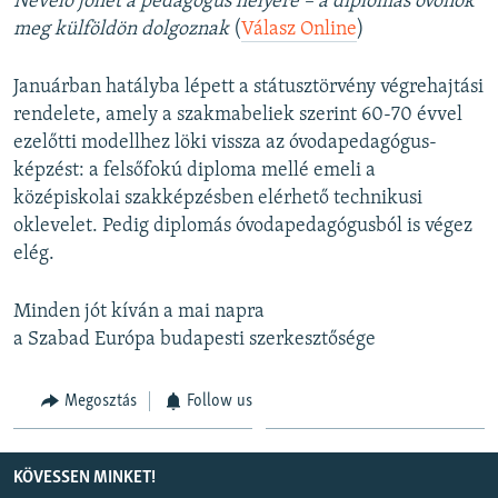
Nevelő jöhet a pedagógus helyére – a diplomás óvónők
meg külföldön dolgoznak
(
Válasz Online
)
Januárban hatályba lépett a státusztörvény végrehajtási
rendelete, amely a szakmabeliek szerint 60-70 évvel
ezelőtti modellhez löki vissza az óvodapedagógus-
képzést: a felsőfokú diploma mellé emeli a
középiskolai szakképzésben elérhető technikusi
oklevelet. Pedig diplomás óvodapedagógusból is végez
elég.
Minden jót kíván a mai napra
a Szabad Európa budapesti szerkesztősége
Megosztás
Follow us
KÖVESSEN MINKET!