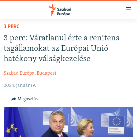
Akadálymentes
mód
Ugrás
3 PERC
a
NAPIRENDEN
3 perc: Váratlanul érte a renitens
fő
AKTUÁLIS
oldalra
tagállamokat az Európai Unió
PODCASTOK
Ugrás
hatékony válságkezelése
a
VIDEÓK
tartalomjegyzékre
Szabad Európa, Budapest
ELEMZŐ
Ugrás
a
2024. január 19.
NER15
keresésre
SZABADON
Megosztás
TÁRSADALOM
DEMOKRÁCIA
A PÉNZ NYOMÁBAN