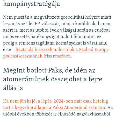
kampánystratégája
Nem pusztán a megváltozott geopolitikai helyzet miatt
lesz más az idei EP-választás, mint a korábbiak, hanem
azért is, mert az utóbbi évek válságai során az európai
uniós vezetés hatékonyságot tudott felmutatni, ez
pedig a renitens tagállami kormányokat is váratlanul
érte –
húzta alá brüsszeli tudósítónk a Szabad Európa
podcastsorozatának friss részében.
Megint botlott Paks, de idén az
atomerőműnek összejöhet a fejre
állás is
Ha nem jön ki jól a lépés, 2024-ben már csak hetekig
tart a kegyelmi állapot a Paksi Atomerőmű számára.
Az
utóbbi években többször is elhúzódó nagyjavításokból