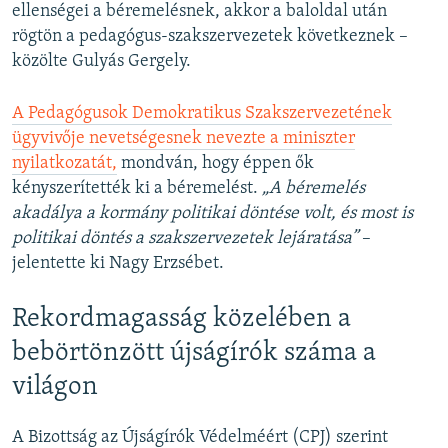
ellenségei a béremelésnek, akkor a baloldal után
rögtön a pedagógus-szakszervezetek következnek –
közölte Gulyás Gergely.
A Pedagógusok Demokratikus Szakszervezetének
ügyvivője nevetségesnek nevezte a miniszter
nyilatkozatát,
mondván, hogy éppen ők
kényszerítették ki a béremelést.
„A béremelés
akadálya a kormány politikai döntése volt, és most is
politikai döntés a szakszervezetek lejáratása”
–
jelentette ki Nagy Erzsébet.
Rekordmagasság közelében a
bebörtönzött újságírók száma a
világon
A Bizottság az Újságírók Védelméért (CPJ) szerint