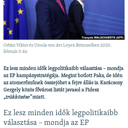
EURÓPAI UNIÓ
VILÁG
KLÍMAVÁLTOZÁS
A MÚLT TANULSÁGAI
Orbán Viktor és Ursula von der Leyen Brüsszelben 2020.
KÖVESSEN MINKET!
február 3-án
Ez lesz minden idők legpolitikaibb választása – mondja
az EP kampánystratégája. Megint botlott Paks, de idén
Valamennyi RFE/RL weboldal
az atomerőműnek összejöhet a fejre állás is. Karácsony
Gergely közös fővárosi listát javasol a Fidesz
„trükközése”
miatt.
Ez lesz minden idők legpolitikaibb
választása – mondja az EP