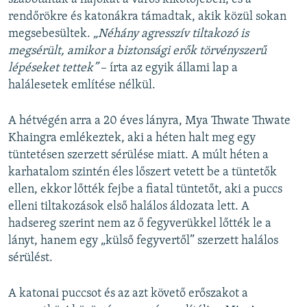
rendőrökre és katonákra támadtak, akik közül sokan
megsebesültek.
„Néhány agresszív tiltakozó is
megsérült, amikor a biztonsági erők törvényszerű
lépéseket tettek”
– írta az egyik állami lap a
halálesetek említése nélkül.
A hétvégén arra a 20 éves lányra, Mya Thwate Thwate
Khaingra emlékeztek, aki a héten halt meg egy
tüntetésen szerzett sérülése miatt. A múlt héten a
karhatalom szintén éles lőszert vetett be a tüntetők
ellen, ekkor lőtték fejbe a fiatal tüntetőt, aki a puccs
elleni tiltakozások első halálos áldozata lett. A
hadsereg szerint nem az ő fegyverükkel lőtték le a
lányt, hanem egy „külső fegyvertől” szerzett halálos
sérülést.
A katonai puccsot és az azt követő erőszakot a