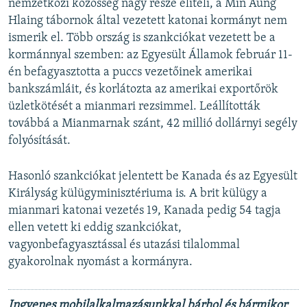
nemzetközi közösség nagy része elítéli, a Min Aung
Hlaing tábornok által vezetett katonai kormányt nem
ismerik el. Több ország is szankciókat vezetett be a
kormánnyal szemben: az Egyesült Államok február 11-
én befagyasztotta a puccs vezetőinek amerikai
bankszámláit, és korlátozta az amerikai exportőrök
üzletkötését a mianmari rezsimmel. Leállították
továbbá a Mianmarnak szánt, 42 millió dollárnyi segély
folyósítását.
Hasonló szankciókat jelentett be Kanada és az Egyesült
Királyság külügyminisztériuma is. A brit külügy a
mianmari katonai vezetés 19, Kanada pedig 54 tagja
ellen vetett ki eddig szankciókat,
vagyonbefagyasztással és utazási tilalommal
gyakorolnak nyomást a kormányra.
Ingyenes mobilalkalmazásunkkal bárhol és bármikor