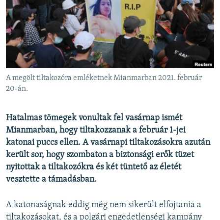
EURÓPAI UNIÓ
VILÁG
KLÍMAVÁLTOZÁS
A MÚLT TANULSÁGAI
A megölt tiltakozóra emléketnek Mianmarban 2021. február
KÖVESSEN MINKET!
20-án.
Hatalmas tömegek vonultak fel vasárnap ismét
Mianmarban, hogy tiltakozzanak a február 1-jei
Valamennyi RFE/RL weboldal
katonai puccs ellen. A vasárnapi tiltakozásokra azután
került sor, hogy szombaton a biztonsági erők tüzet
nyitottak a tiltakozókra és két tüntető az életét
vesztette a támadásban.
A katonaságnak eddig még nem sikerült elfojtania a
tiltakozásokat, és a polgári engedetlenségi kampány