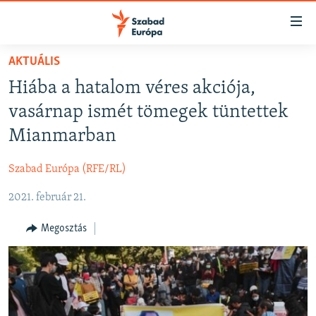
Akadálymentes
mód
Ugrás
AKTUÁLIS
a
NAPIRENDEN
Hiába a hatalom véres akciója,
fő
AKTUÁLIS
oldalra
vasárnap ismét tömegek tüntettek
FELIRATKOZÁS
PODCASTOK
Ugrás
Mianmarban
a
VIDEÓK
tartalomjegyzékre
Szabad Európa (RFE/RL)
Spotify
ELEMZŐ
Ugrás
a
2021. február 21.
NER15
Feliratkozás
keresésre
SZABADON
Megosztás
TÁRSADALOM
DEMOKRÁCIA
A PÉNZ NYOMÁBAN