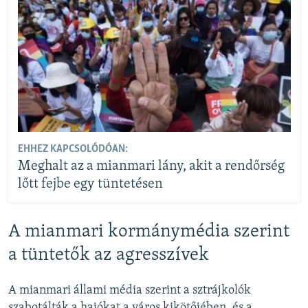
EHHEZ KAPCSOLÓDÓAN:
Meghalt az a mianmari lány, akit a rendőrség
lőtt fejbe egy tüntetésen
A mianmari kormánymédia szerint
a tüntetők az agresszívek
A mianmari állami média szerint a sztrájkolók
szabotálták a hajókat a város kikötőjében, és a