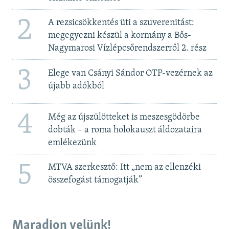
2
A rezsicsökkentés üti a szuverenitást:
megegyezni készül a kormány a Bős-
Nagymarosi Vízlépcsőrendszerről 2. rész
3
Elege van Csányi Sándor OTP-vezérnek az
újabb adókból
4
Még az újszülötteket is meszesgödörbe
dobták – a roma holokauszt áldozataira
emlékezünk
5
MTVA szerkesztő: Itt „nem az ellenzéki
összefogást támogatják”
Maradjon velünk!