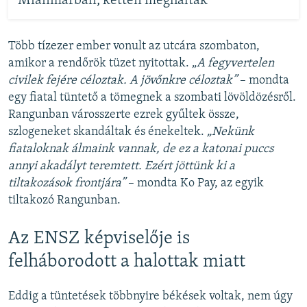
Mianmarban, ketten meghaltak
Több tízezer ember vonult az utcára szombaton,
amikor a rendőrök tüzet nyitottak. „
A fegyvertelen
civilek fejére céloztak. A jövőnkre céloztak”
– mondta
egy fiatal tüntető a tömegnek a szombati lövöldözésről.
Rangunban városszerte ezrek gyűltek össze,
szlogeneket skandáltak és énekeltek.
„Nekünk
fiataloknak álmaink vannak, de ez a katonai puccs
annyi akadályt teremtett. Ezért jöttünk ki a
tiltakozások frontjára”
– mondta Ko Pay, az egyik
tiltakozó Rangunban.
Az ENSZ képviselője is
felháborodott a halottak miatt
Eddig a tüntetések többnyire békések voltak, nem úgy