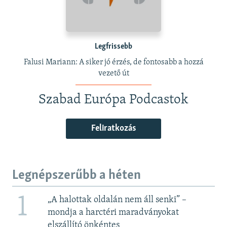
Legfrissebb
Falusi Mariann: A siker jó érzés, de fontosabb a hozzá
vezető út
Szabad Európa Podcastok
Feliratkozás
Legnépszerűbb a héten
1
„A halottak oldalán nem áll senki” –
mondja a harctéri maradványokat
elszállító önkéntes