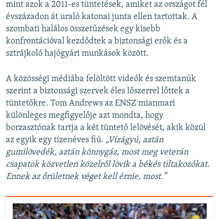
mint azok a 2011-es tüntetések, amiket az országot fél
évszázadon át uraló katonai junta ellen tartottak. A
szombati halálos összetűzések egy kisebb
konfrontációval kezdődtek a biztonsági erők és a
sztrájkoló hajógyári munkások között.
A közösségi médiába felöltött videók és szemtanúk
szerint a biztonsági szervek éles lőszerrel lőttek a
tüntetőkre. Tom Andrews az ENSZ mianmari
különleges megfigyelője azt mondta, hogy
borzasztónak tartja a két tüntető lelövését, akik közül
az egyik egy tizenéves fiú.
„Vízágyú, aztán
gumilövedék, aztán könnygáz, most meg veterán
csapatok közvetlen közelről lövik a békés tiltakozókat.
Ennek az őrületnek véget kell érnie, most.”