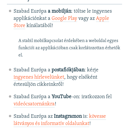
Szabad Európa
a mobilján
: töltse le ingyenes
applikációnkat a
Google Play
vagy az
Apple
Store
kínálatából!
A stabil mobilkapcsolat érdekében a weboldal egyes
funkciói az applikációban csak korlátozottan érhetők
el.
Szabad Európa a
postafiókjában
: kérje
ingyenes hírlevelünket
, hogy elsőként
értesüljön cikkeinkről!
Szabad Európa a
YouTube
-on: iratkozzon fel
videócsatornánkra
!
Szabad Európa az
Instagramon
is:
kövesse
látványos és informatív oldalunkat
! ​