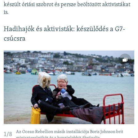
készült óriási szobrot és persze beöltözött aktivistákat
is.
Hadihajók és aktivisták: készülődés a G7-
csúcsra
Az Ocean Rebellion másik installációja Boris Johnson brit
1/8