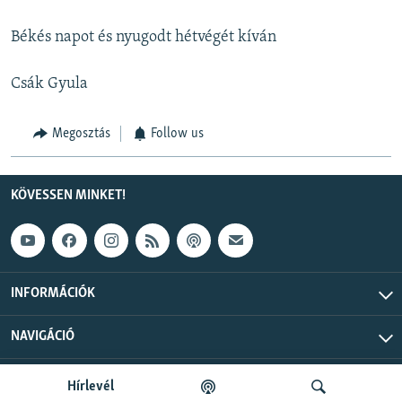
240p
Békés napot és nyugodt hétvégét kíván
360p
Auto
240p
360p
480p
480p
Csák Gyula
720p
720p
1080p
1080p
Megosztás
Follow us
KÖVESSEN MINKET!
INFORMÁCIÓK
NAVIGÁCIÓ
Szabad Európa © 2026 RFE/RL, Inc. Minden jog fenntartva.
Hírlevél