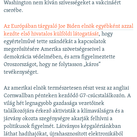
Washington nem kíván szívességeket a vakcináért
cserébe.
Az Európában tárgyaló Joe Biden elnök egyébként azzal
kezdte első hivatalos külföldi látogatását
, hogy
egyértelművé tette szándékát a kapcsolatok
megerősítésére Amerika szövetségeseivel a
demokrácia védelmében, és arra figyelmeztette
Oroszországot, hogy ne folytasson „káros”
tevékenységet.
Az amerikai elnök természetesen részt vesz az angliai
Cornwallban pénteken kezdődő G7-csúcstalálkozón. A
világ hét legnagyobb gazdasága vezetőinek
találkozójára érkező aktivisták a klímaválságra és a
járvány okozta szegénységre akarják felhívni a
politikusok figyelmét. Látványos képgalériánkban
láthat hadihajókat, újrahasznosított elektronikából