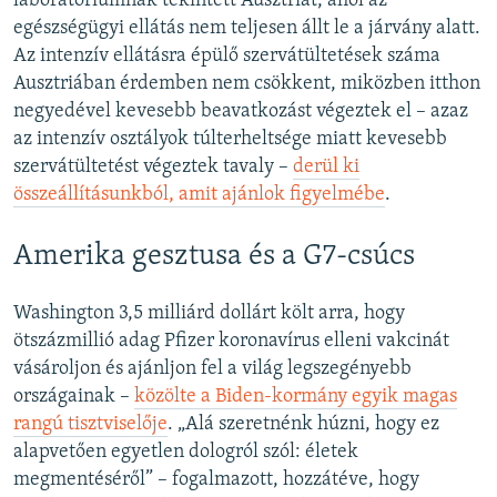
laboratóriumnak tekintett Ausztriát, ahol az
egészségügyi ellátás nem teljesen állt le a járvány alatt.
Az intenzív ellátásra épülő szervátültetések száma
Ausztriában érdemben nem csökkent, miközben itthon
negyedével kevesebb beavatkozást végeztek el – azaz
az intenzív osztályok túlterheltsége miatt kevesebb
szervátültetést végeztek tavaly –
derül ki
összeállításunkból, amit ajánlok figyelmébe
.
Amerika gesztusa és a G7-csúcs
Washington 3,5 milliárd dollárt költ arra, hogy
ötszázmillió adag Pfizer koronavírus elleni vakcinát
vásároljon és ajánljon fel a világ legszegényebb
országainak –
közölte a Biden-kormány egyik magas
rangú tisztviselője
. „Alá szeretnénk húzni, hogy ez
alapvetően egyetlen dologról szól: életek
megmentéséről” – fogalmazott, hozzátéve, hogy