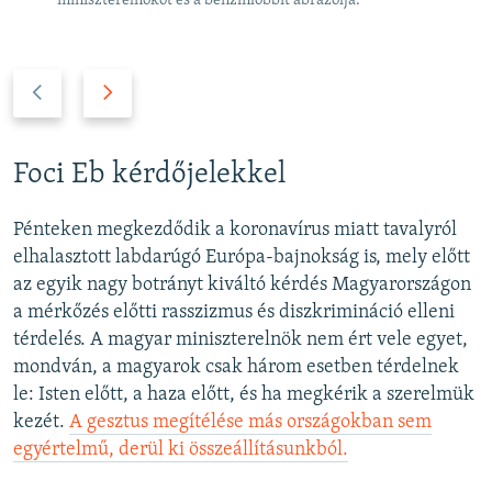
miniszterelnököt és a benzinlobbit ábrázolja.
P
N
r
e
e
x
v
t
Foci Eb kérdőjelekkel
i
s
o
l
Pénteken megkezdődik a koronavírus miatt tavalyról
u
i
elhalasztott labdarúgó Európa-bajnokság is, mely előtt
s
d
az egyik nagy botrányt kiváltó kérdés Magyarországon
s
e
a mérkőzés előtti rasszizmus és diszkrimináció elleni
l
térdelés. A magyar miniszterelnök nem ért vele egyet,
i
mondván, a magyarok csak három esetben térdelnek
d
le: Isten előtt, a haza előtt, és ha megkérik a szerelmük
e
kezét.
A gesztus megítélése más országokban sem
egyértelmű, derül ki összeállításunkból.