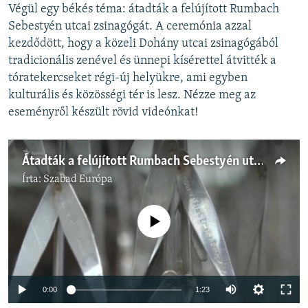
Végül egy békés téma: átadták a felújított Rumbach
Sebestyén utcai zsinagógát. A ceremónia azzal
kezdődött, hogy a közeli Dohány utcai zsinagógából
tradicionális zenével és ünnepi kísérettel átvitték a
tóratekercseket régi-új helyükre, ami egyben
kulturális és közösségi tér is lesz. Nézze meg az
eseményről készült rövid videónkat!
Átadták a felújított Rumbach Sebestyén utcai zsinagógát
Írta:
Szabad Európa
Jelenleg nincs elérhető tartalom
Auto
0:00
1:23