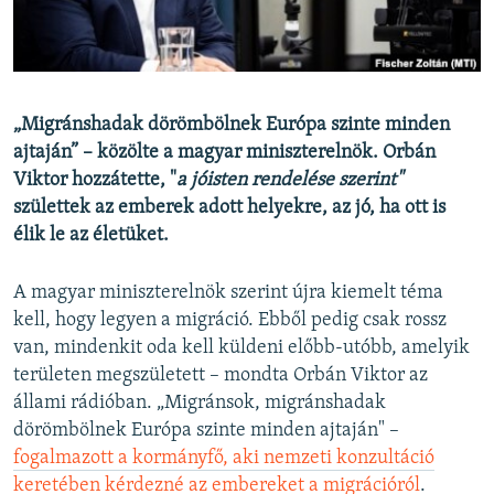
EURÓPAI UNIÓ
VILÁG
KLÍMAVÁLTOZÁS
„Migránshadak dörömbölnek Európa szinte minden
A MÚLT TANULSÁGAI
ajtaján” – közölte a magyar miniszterelnök. Orbán
Viktor hozzátette, "
a jóisten rendelése szerint"
KÖVESSEN MINKET!
születtek az emberek adott helyekre, az jó, ha ott is
élik le az életüket.
A magyar miniszterelnök szerint újra kiemelt téma
Valamennyi RFE/RL weboldal
kell, hogy legyen a migráció. Ebből pedig csak rossz
van, mindenkit oda kell küldeni előbb-utóbb, amelyik
területen megszületett – mondta Orbán Viktor az
állami rádióban. „Migránsok, migránshadak
dörömbölnek Európa szinte minden ajtaján" –
fogalmazott a kormányfő, aki nemzeti konzultáció
keretében kérdezné az embereket a migrációról
.