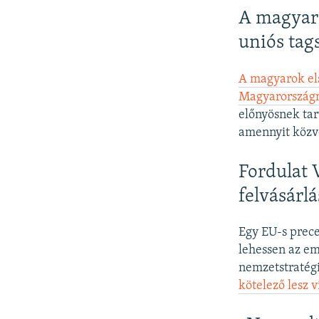
A magyaro
uniós tag
A magyarok els
Magyarország
előnyösnek tar
amennyit közv
Fordulat 
felvásárl
Egy EU-s preced
lehessen az em
nemzetstratégi
kötelező lesz v