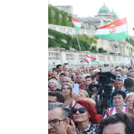
EURÓPAI UNIÓ
VILÁG
KLÍMAVÁLTOZÁS
A MÚLT TANULSÁGAI