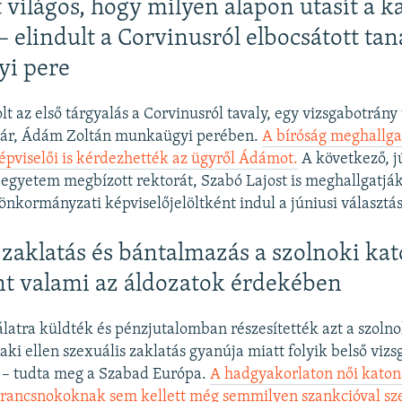
 világos, hogy milyen alapon utasít a k
– elindult a Corvinusról elbocsátott tan
i pere
lt az első tárgyalás a Corvinusról tavaly, egy vizsgabotrány
anár, Ádám Zoltán munkaügyi perében.
A bíróság meghallgat
képviselői is kérdezhették az ügyről Ádámot.
A következő, jú
 egyetem megbízott rektorát, Szabó Lajost is meghallgatjá
 önkormányzati képviselőjelöltként indul a júniusi választá
 zaklatás és bántalmazás a szolnoki ka
ént valami az áldozatok érdekében
álatra küldték és pénzjutalomban részesítették azt a szolno
ki ellen szexuális zaklatás gyanúja miatt folyik belső vizsg
s – tudta meg a Szabad Európa.
A hadgyakorlaton női kato
rancsnokoknak sem kellett még semmilyen szankcióval s