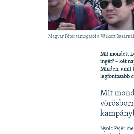
Magyar Péter támogatói a Várkert Bazárná
Mit mondott Lé
ingét? – két 
Minden, amit t
legfontosabb c
Mit mondo
vörösborr
kampány
Nyolc Fejér me