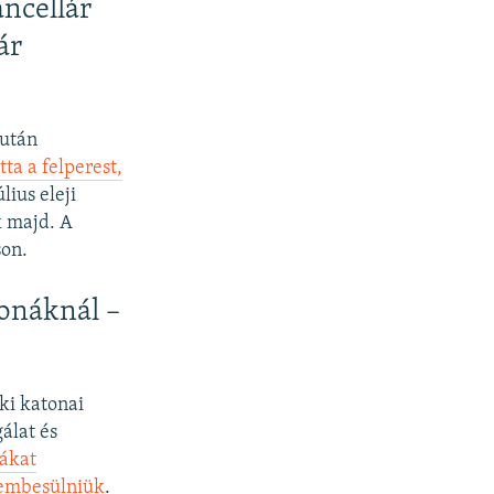
ancellár
ár
 után
ta a felperest,
lius eleji
k majd. A
son.
tonáknál –
ki katonai
álat és
nákat
zembesülniük
.