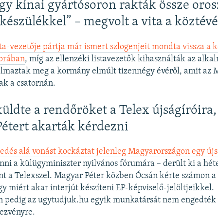
gy kínai gyártósoron rakták össze oros
ókészülékkel” – megvolt a vita a köztév
sta-vezetője pártja már ismert szlogenjeit mondta vissza a 
sorában
, míg az ellenzéki listavezetők kihasználták az alkal
almaztak meg a kormány elmúlt tizennégy évéről, amit az 
tak a csatornán.
üldte a rendőröket a Telex újságíróira
 Pétert akarták kérdezni
edés alá vonást kockáztat jelenleg Magyarországon egy újs
ni a külügyminiszter nyilvános fórumára – derült ki a hét
ént a Telexszel. Magyar Péter közben Ócsán kérte számon 
gy miért akar interjút készíteni EP-képviselő-jelöltjeikkel.
 pedig az ugytudjuk.hu egyik munkatársát nem engedték 
ezvényre.