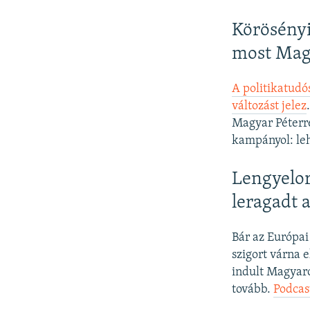
Körösényi
most Mag
A politikatudó
változást jelez
Magyar Péterr
kampányol: le
Lengyelor
leragadt a
Bár az Európai
szigort várna e
indult Magyaror
tovább.
Podcas