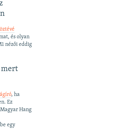
z
én
köztévé
mat, és olyan
M1 nézői eddig
, mert
ágíró
, ha
en. Ez
a Magyar Hang
be egy