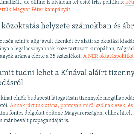
malizált, de offline is kiválóan teljesítő friss politikus:
két
vettük Magyar Péter kampányát.
 közoktatás helyzete számokban és áb
ettség szintje alig javult tizenkét év alatt; az oktatási kia
ránya a legalacsonyabbak közé tartozott Európában; Nógrá
hagyók aránya elérte a 35 százalékot.
A NER oktatáspolitik
mit tudni lehet a Kínával aláírt tizenn
odásról
 kínai elnök budapesti látogatásán tizennyolc megállapodást
etői.
Annak jártunk utána, pontosan miről szólnak ezek, és
ína fontos dolgokat építene Magyarországon, ehhez hitelt i
n már bevált propagandáját is.