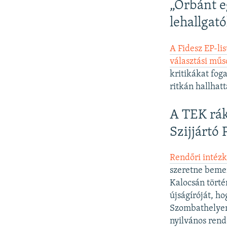
„Orbánt e
lehallgat
A Fidesz EP-li
választási mű
kritikákat fog
ritkán hallhat
A TEK rák
Szijjártó
Rendőri intézk
szeretne bemen
Kalocsán tört
újságíróját, ho
Szombathelyen
nyilvános rend