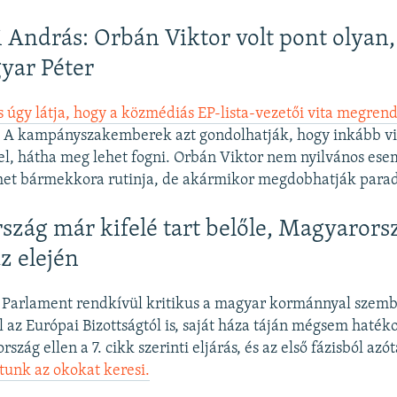
 András: Orbán Viktor volt pont olyan
yar Péter
s úgy látja, hogy a közmédiás EP-lista-vezetői vita megre
. A kampányszakemberek azt gondolhatják, hogy inkább v
el, hátha meg lehet fogni. Orbán Viktor nem nyilvános es
het bármekkora rutinja, de akármikor megdobhatják para
szág már kifelé tart belőle, Magyarors
z elején
 Parlament rendkívül kritikus a magyar kormánnyal szemb
l az Európai Bizottságtól is, saját háza táján mégsem haték
szág ellen a 7. cikk szerinti eljárás, és az első fázisból azó
tunk az okokat keresi.