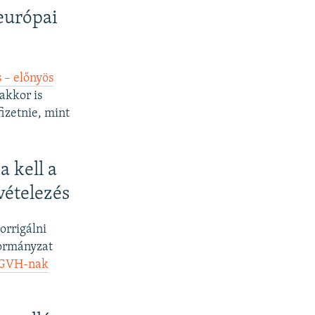
európai
 – előnyös
akkor is
izetnie, mint
 kell a
vételezés
orrigálni
kormányzat
 a GVH-nak