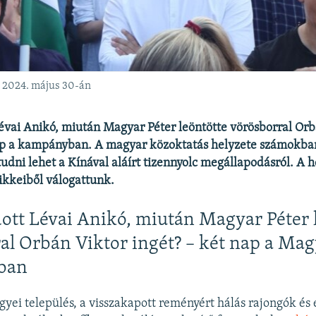
l 2024. május 30-án
vai Anikó, miután Magyar Péter leöntötte vörösborral Orb
nap a kampányban. A magyar közoktatás helyzete számokba
udni lehet a Kínával aláírt tizennyolc megállapodásról. A h
ikkeiből válogattunk.
tt Lévai Anikó, miután Magyar Péter 
al Orbán Viktor ingét? – két nap a Mag
ban
gyei település, a visszakapott reményért hálás rajongók és