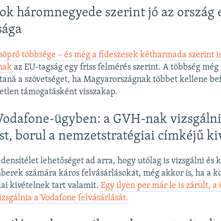
k háromnegyede szerint jó az ország 
sága
öprő többsége – és még a fideszesek kétharmada szerint is
nak
az EU-tagság egy friss felmérés szerint. A többség még 
taná a szövetséget, ha Magyarországnak többet kellene bef
etlen támogatásként visszakap.
Vodafone-ügyben: a GVH-nak vizsgálnia
ást, borul a nemzetstratégiai címkéjű ki
ensítélet lehetőséget ad arra, hogy utólag is vizsgálni és k
berek számára káros felvásárlásokat, még akkor is, ha a 
ai kivételnek tart valamit.
Egy ilyen per már le is zárult,
izsgálnia a Vodafone felvásárlását.