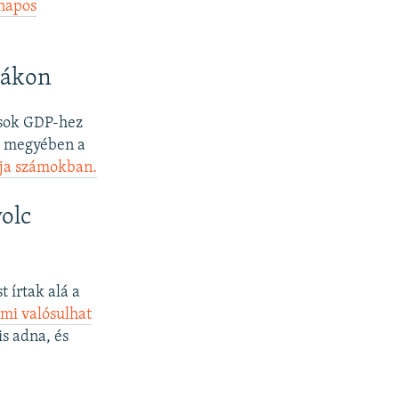
napos
rákon
dások GDP-hez
d megyében a
ája számokban.
yolc
 írtak alá a
 mi valósulhat
s adna, és