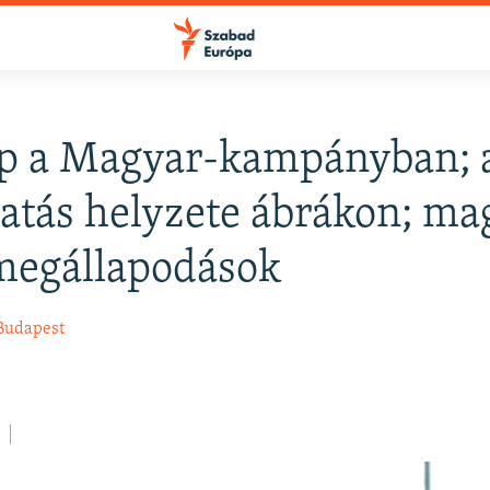
p a Magyar-kampányban; a
atás helyzete ábrákon; ma
megállapodások
Budapest