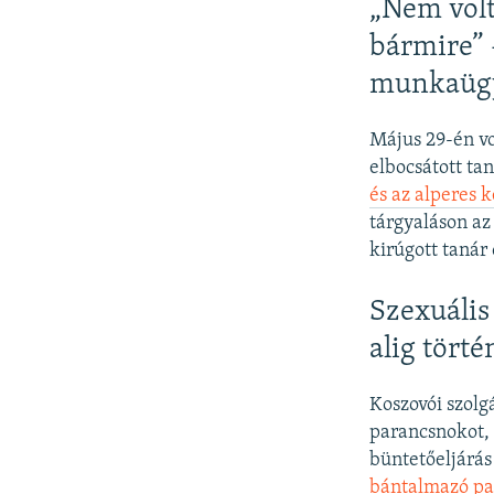
„Nem volt
bármire” 
munkaügy
Május 29-én vo
elbocsátott t
és az alperes 
tárgyaláson az
kirúgott tanár
Szexuális
alig tört
Koszovói szolg
parancsnokot, a
büntetőeljárá
bántalmazó pa