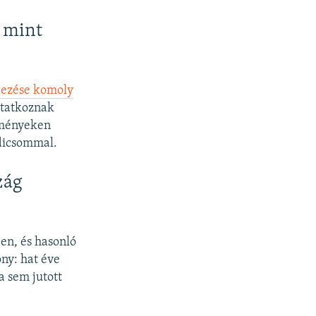
, mint
ndezése komoly
itatkoznak
eményeken
dicsommal.
zág
en, és hasonló
ony: hat éve
ta sem jutott