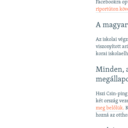
Facebookra opti
riportúton kö
A magyar
Az iskolai végz
viszonyított a
korai iskolael
Minden, a
megállap
Hszi Csin-ping
két ország vez
meg belőlük.
K
hozná az ottho