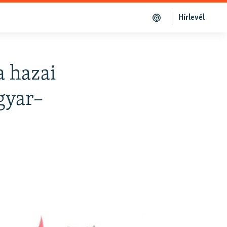
Hírlevél
 hazai
gyar–