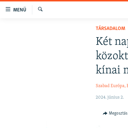
Akadálymentes
MENÜ
mód
Keresés
Ugrás
NAPIRENDEN
TÁRSADALOM
a
AKTUÁLIS
fő
Két na
oldalra
PODCASTOK
Ugrás
közokt
VIDEÓK
a
tartalomjegyzékre
ELEMZŐ
kínai 
Ugrás
NER15
a
Szabad Európa, 
keresésre
SZABADON
TÁRSADALOM
2024. június 2.
DEMOKRÁCIA
Megosztás
A PÉNZ NYOMÁBAN