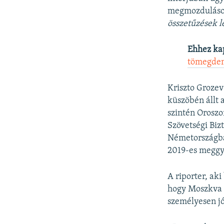
megmozdulásoka
összetűzések 
Ehhez ka
tömegdem
Kriszto Grozev
küszöbén állt a
szintén Oroszo
Szövetségi Biz
Németországban
2019-es meggyi
A riporter, ak
hogy Moszkva 
személyesen j