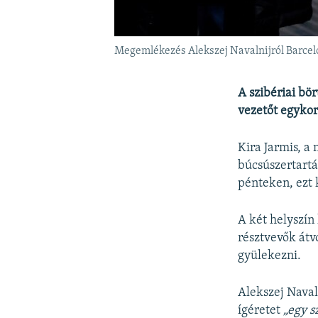
Megemlékezés Alekszej Navalnijról Barcel
A szibériai bö
vezetőt egykor
Kira Jarmis, a
búcsúszertartá
pénteken, ezt 
A két helyszín
résztvevők át
gyülekezni.
Alekszej Naval
ígéretet
„egy s