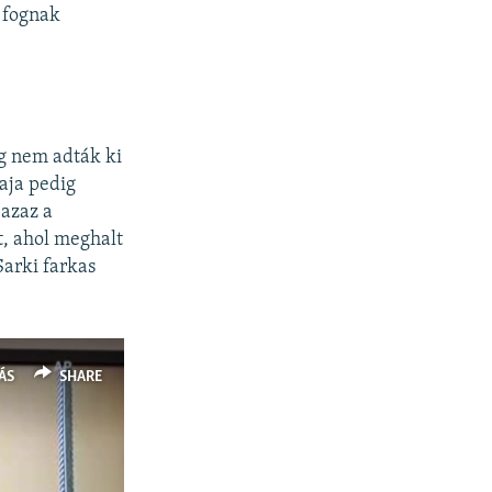
 fognak
ig nem adták ki
aja pedig
 azaz a
t, ahol meghalt
Sarki farkas
ÁS
SHARE