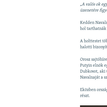
„A valós ok eg
üzenetére figy
Kedden Navalni
hol tarthatnák
A holttestet t
halotti bizonyí
Orosz sajtóhír
Putyin elnök e
Dubkovot, aki ü
Navalnaját a sz
Eközben ország
részt.