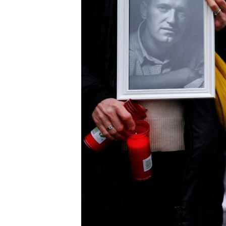
EURÓPAI UNIÓ
VILÁG
KLÍMAVÁLTOZÁS
A MÚLT TANULSÁGAI