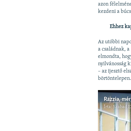
azon félelméne
kezdeni a búcs
Ehhez ka
Az utóbbi napo
a családnak, a
elmondta, hogy
nyilvánosság k
– az ijesztő el
börtöntelepen
Írta:
Szabad 