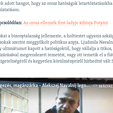
k adott hangot, hogy az orosz hatóságok letartóztatásokba
úztatáson.
pcsolódóan:
Az orosz ellenzék first ladyje kihívja Putyint
kat a bizonytalanság jellemezte, a holttestet ugyanis soká
 sokak szerint meggyilkolt politikus anyja, Ljudmila Navaln
 ultimátumot kapott a hatóságoktól, hogy vállalja a titkos,
izárásával megrendezett temetést, vagy ott temetik el a fiá
szigeteltségéről és kegyetlen körülményeiről hírhedtté vált 
.
Razzia, mérgezés, magánzárka – Alekszej Navalnij legnagyobb csatái
BEÁGYAZ
Európa