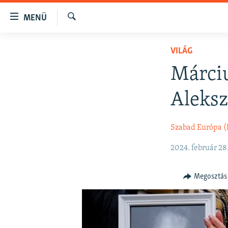
Akadálymentes
MENÜ
mód
Keresés
Ugrás
NAPIRENDEN
VILÁG
a
AKTUÁLIS
fő
Márciu
oldalra
PODCASTOK
Ugrás
Aleksz
VIDEÓK
a
tartalomjegyzékre
ELEMZŐ
Szabad Európa 
Ugrás
NER15
a
2024. február 28
keresésre
SZABADON
TÁRSADALOM
Megosztás
DEMOKRÁCIA
A PÉNZ NYOMÁBAN