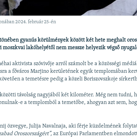
onában 2024. február 25-én
rtönében gyanús körülmények között két hete meghalt oros
i moszkvai lakóhelyétől nem messze helyezik végső nyuga
 néhai aktivista szóvivője arról számolt be a közösségi médi
sra a főváros Marjino kerületének egyik templomában kerü
követően a temetésre pedig a közeli Boriszovszkoje sírkert
 közötti távolság nagyjából két kilométer. Még nem tudni, 
vonulnak-e a templomból a temetőbe, ahogyan azt sem, hog
nij özvegye, Julija Navalnaja, aki férje küzdelmének folytat
zabad Oroszországért”,
az Európai Parlamentben elmondot