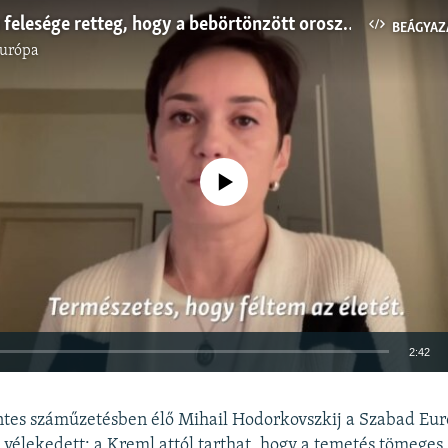
Kara-Murza felesége retteg, hogy a bebörtönzött orosz ellenzéki lesz Navalnij után a következő áldozat
BEÁGYAZ
Európa
Jelenleg nincs elérhető tartalom
2:42
BEÁGYAZÁS
ntes száműzetésben élő Mihail Hodorkovszkij a Szabad Eu
 vélekedett: a Kreml attól tarthat, hogy a temetés tömeges