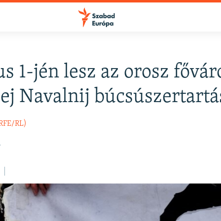
s 1-jén lesz az orosz fővá
FELIRATKOZÁS
ej Navalnij búcsúszertartá
Apple Podcasts
(RFE/RL)
.
Spotify
Feliratkozás