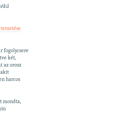
480p
tékű
720p
1080p
j temetése
px
width
r fogolycsere
tve két,
t az orosz
akit
en harcos
zt mondta,
yin