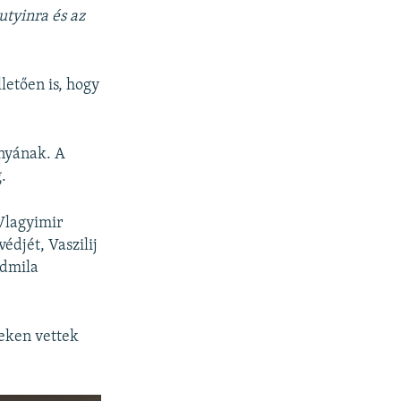
px
utyinra és az
width
letően is, hogy
anyának. A
.
 Vlagyimir
édjét, Vaszilij
udmila
eken vettek