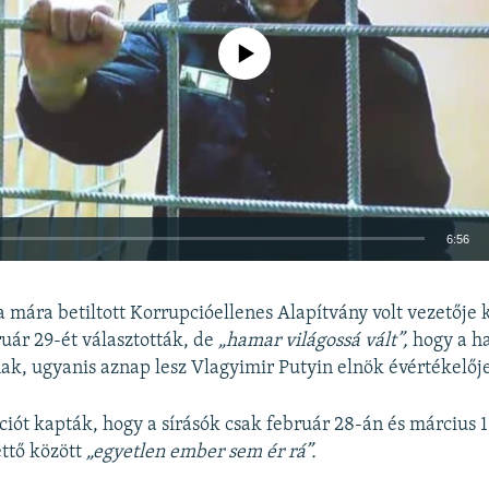
Jelenleg nincs elérhető tartalom
6:56
BEÁGYAZÁS
a mára betiltott Korrupcióellenes Alapítvány volt vezetője 
ruár 29-ét választották, de
„hamar világossá vált”,
hogy a h
k, ugyanis aznap lesz Vlagyimir Putyin elnök évértékelőj
ciót kapták, hogy a sírásók csak február 28-án és március 1
Auto
240p
360p
480p
ettő között
„egyetlen ember sem ér rá”.
720p
1080p