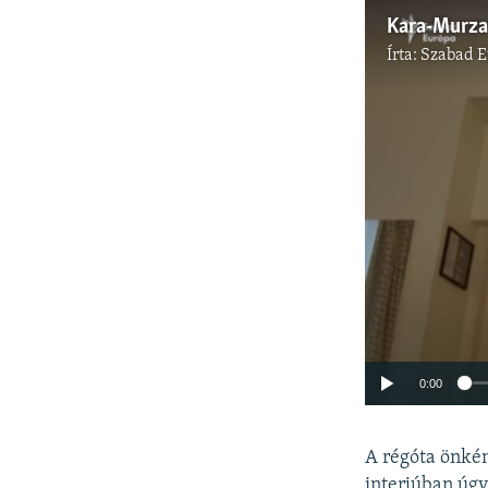
Írta:
Szabad 
0:00
A régóta önké
interjúban úgy