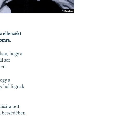
z ellenzéki
lomra.
ában, hogy a
l sor
ben.
hogy a
y hol fognak
ására tett
t beszédében