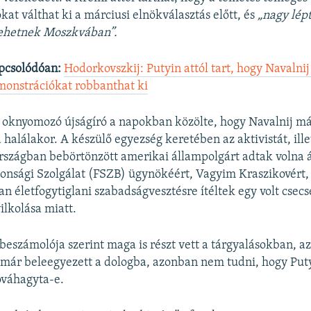
t válthat ki a márciusi elnökválasztás előtt, és
„nagy lép
lehetnek Moszkvában”.
Auto
240p
360p
480p
pcsolódóan:
Hodorkovszkij: Putyin attól tart, hogy Navalni
720p
1080p
onstrációkat robbanthat ki
 oknyomozó újságíró a napokban közölte, hogy Navalnij má
 halálakor. A készülő egyezség keretében az aktivistát, ille
rszágban bebörtönzött amerikai állampolgárt adtak volna á
tonsági Szolgálat (FSZB) ügynökéért, Vagyim Kraszikovért, 
 életfogytiglani szabadságvesztésre ítéltek egy volt csecs
lkolása miatt.
i beszámolója szerint maga is részt vett a tárgyalásokban, a
már beleegyezett a dologba, azonban nem tudni, hogy Put
óváhagyta-e.