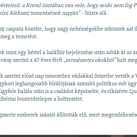
yértelmű: a Kreml tisztában van vele, hogy senki nem fog P
elni Alekszej temetésének napján”
– húzta alá.
j csapata közölte, hogy nagy nehézségekbe ütköztek azt il
 meg a temetést.
öbb mint egy héttel a halálhír bejelentése után adták át az 
tvány szerint a 47 éves férfi
„természetes okokból”
halt meg
ek szerint előző nap ismeretlen vádakkal őrizetbe vették a
gykori leghangosabb bírálójának számító politikus volt ügyv
gyfele halála után is a családot képviselte, és elkísérte Lj
ibériai büntetőtelepre a holttestért.
szerte emberek százait állították elő, mert megemlékezés