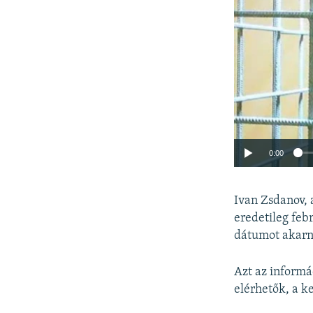
0:00
Ivan Zsdanov, 
eredetileg feb
dátumot akarna
Azt az informá
elérhetők, a k