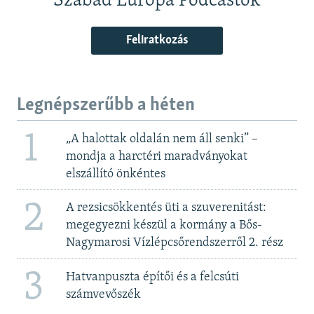
Szabad Európa Podcastok
Feliratkozás
Legnépszerűbb a héten
1
„A halottak oldalán nem áll senki” –
mondja a harctéri maradványokat
elszállító önkéntes
2
A rezsicsökkentés üti a szuverenitást:
megegyezni készül a kormány a Bős-
Nagymarosi Vízlépcsőrendszerről 2. rész
3
Hatvanpuszta építői és a felcsúti
számvevőszék