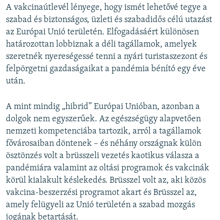
A vakcinaútlevél lényege, hogy ismét lehetővé tegye a
szabad és biztonságos, üzleti és szabadidős célú utazást
az Európai Unió területén. Elfogadásáért különösen
határozottan lobbiznak a déli tagállamok, amelyek
szeretnék nyereségessé tenni a nyári turistaszezont és
felpörgetni gazdaságaikat a pandémia bénító egy éve
után.
A mint mindig „hibrid” Európai Unióban, azonban a
dolgok nem egyszerűek. Az egészségügy alapvetően
nemzeti kompetenciába tartozik, arról a tagállamok
fővárosaiban döntenek – és néhány országnak külön
ösztönzés volt a brüsszeli vezetés kaotikus válasza a
pandémiára valamint az oltási programok és vakcinák
körül kialakult késlekedés. Brüsszel volt az, aki közös
vakcina-beszerzési programot akart és Brüsszel az,
amely felügyeli az Unió területén a szabad mozgás
jogának betartását.