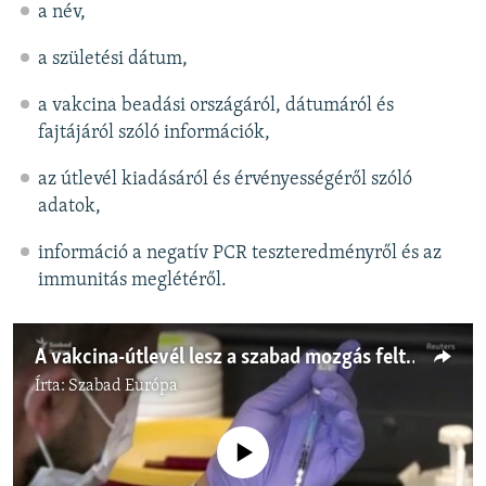
a név,
a születési dátum,
a vakcina beadási országáról, dátumáról és
fajtájáról szóló információk,
az útlevél kiadásáról és érvényességéről szóló
adatok,
információ a negatív PCR teszteredményről és az
immunitás meglétéről.
A vakcina-útlevél lesz a szabad mozgás feltétele?
Írta:
Szabad Európa
Jelenleg nincs elérhető tartalom