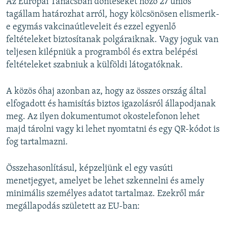
Az Európai Tanácsban döntéseket hozó 27 uniós
tagállam határozhat arról, hogy kölcsönösen elismerik-
e egymás vakcinaútleveleit és ezzel egyenlő
feltételeket biztosítanak polgáraiknak. Vagy joguk van
teljesen kilépniük a programból és extra belépési
feltételeket szabniuk a külföldi látogatóknak.
A közös óhaj azonban az, hogy az összes ország által
elfogadott és hamisítás biztos igazolásról állapodjanak
meg. Az ilyen dokumentumot okostelefonon lehet
majd tárolni vagy ki lehet nyomtatni és egy QR-kódot is
fog tartalmazni.
Összehasonlításul, képzeljünk el egy vasúti
menetjegyet, amelyet be lehet szkennelni és amely
minimális személyes adatot tartalmaz. Ezekről már
megállapodás született az EU-ban: