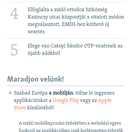
4
Elfoglalta a zsidó ortodox hitközség
Kazinczy utcai központját a vitatott módon
megválasztott, EMIH-hez köthető új
vezetés
5
Elege van Csányi Sándor OTP-vezérnek az
újabb adókból
Maradjon velünk!
Szabad Európa
a mobilján
: töltse le ingyenes
applikációnkat a
Google Play
vagy az
Apple
Store
kínálatából!
A stabil mobilkapcsolat érdekében a weboldal egyes
funkciói az applikációban csak korlátozottan érhetők