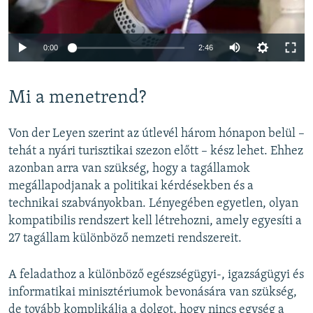
Auto
0:00
2:46
240p
Mi a menetrend?
360p
Auto
240p
360p
480p
480p
Von der Leyen szerint az útlevél három hónapon belül –
720p
tehát a nyári turisztikai szezon előtt – kész lehet. Ehhez
720p
1080p
azonban arra van szükség, hogy a tagállamok
1080p
megállapodjanak a politikai kérdésekben és a
technikai szabványokban. Lényegében egyetlen, olyan
kompatibilis rendszert kell létrehozni, amely egyesíti a
27 tagállam különböző nemzeti rendszereit.
A feladathoz a különböző egészségügyi-, igazságügyi és
informatikai minisztériumok bevonására van szükség,
de tovább komplikálja a dolgot, hogy nincs egység a