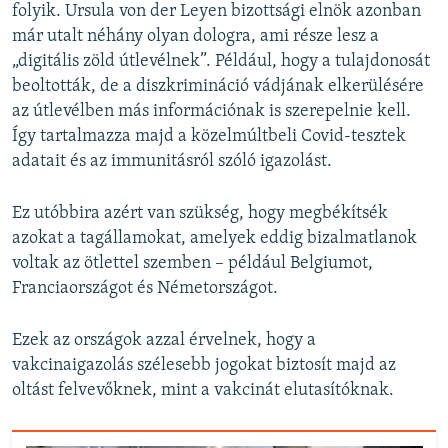
folyik. Ursula von der Leyen bizottsági elnök azonban
már utalt néhány olyan dologra, ami része lesz a
„digitális zöld útlevélnek”. Például, hogy a tulajdonosát
beoltották, de a diszkrimináció vádjának elkerülésére
az útlevélben más információnak is szerepelnie kell.
Így tartalmazza majd a közelmúltbeli Covid-tesztek
adatait és az immunitásról szóló igazolást.
Ez utóbbira azért van szükség, hogy megbékítsék
azokat a tagállamokat, amelyek eddig bizalmatlanok
voltak az ötlettel szemben – például Belgiumot,
Franciaországot és Németországot.
Ezek az országok azzal érvelnek, hogy a
vakcinaigazolás szélesebb jogokat biztosít majd az
oltást felvevőknek, mint a vakcinát elutasítóknak.