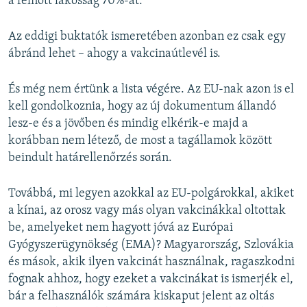
a felnőtt lakosság 70%-át.
Az eddigi buktatók ismeretében azonban ez csak egy
ábránd lehet – ahogy a vakcinaútlevél is.
És még nem értünk a lista végére. Az EU-nak azon is el
kell gondolkoznia, hogy az új dokumentum állandó
lesz-e és a jövőben és mindig elkérik-e majd a
korábban nem létező, de most a tagállamok között
beindult határellenőrzés során.
Továbbá, mi legyen azokkal az EU-polgárokkal, akiket
a kínai, az orosz vagy más olyan vakcinákkal oltottak
be, amelyeket nem hagyott jóvá az Európai
Gyógyszerügynökség (EMA)? Magyarország, Szlovákia
és mások, akik ilyen vakcinát használnak, ragaszkodni
fognak ahhoz, hogy ezeket a vakcinákat is ismerjék el,
bár a felhasználók számára kiskaput jelent az oltás