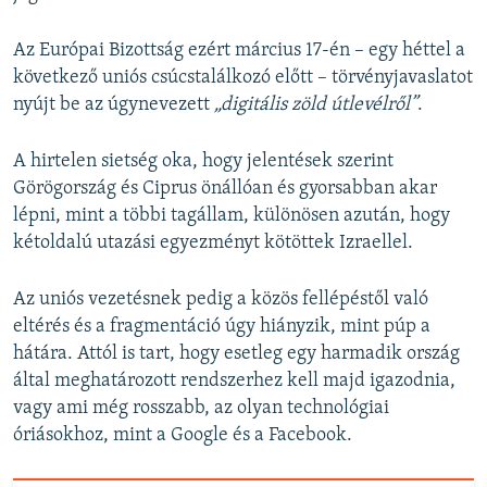
Az Európai Bizottság ezért március 17-én – egy héttel a
következő uniós csúcstalálkozó előtt – törvényjavaslatot
nyújt be az úgynevezett
„digitális zöld útlevélről”
.
A hirtelen sietség oka, hogy jelentések szerint
Görögország és Ciprus önállóan és gyorsabban akar
lépni, mint a többi tagállam, különösen azután, hogy
kétoldalú utazási egyezményt kötöttek Izraellel.
Az uniós vezetésnek pedig a közös fellépéstől való
eltérés és a fragmentáció úgy hiányzik, mint púp a
hátára. Attól is tart, hogy esetleg egy harmadik ország
által meghatározott rendszerhez kell majd igazodnia,
vagy ami még rosszabb, az olyan technológiai
óriásokhoz, mint a Google és a Facebook.