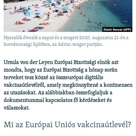
EURÓPAI UNIÓ
VILÁG
KLÍMAVÁLTOZÁS
A MÚLT TANULSÁGAI
Nyaralók élvezik a napot és a tengert 2020. augusztus 21-én a
horvátországi Splitben, az Adriai-tenger partján.
KÖVESSEN MINKET!
Ursula von der Leyen Európai Bizottsági elnök azt
mondta, hogy az Európai Bizottság a hónap során
terveket tesz közzé az összeurópai digitális
Valamennyi RFE/RL weboldal
vakcinaútlevélről, amely megkönnyítené a kontinensen
az utazásokat. Az alábbiakban összefoglaljuk a
dokumentummal kapcsolatos fő kérdéseket és
válaszokat.
Mi az Európai Uniós vakcinaútlevél?