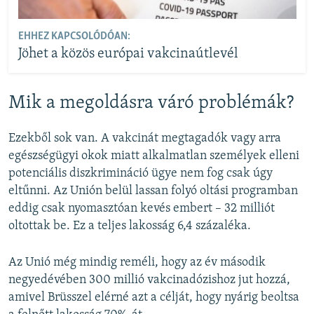
EHHEZ KAPCSOLÓDÓAN:
Jöhet a közös európai vakcinaútlevél
Mik a megoldásra váró problémák?
Ezekből sok van. A vakcinát megtagadók vagy arra
egészségügyi okok miatt alkalmatlan személyek elleni
potenciális diszkrimináció ügye nem fog csak úgy
eltűnni. Az Unión belül lassan folyó oltási programban
eddig csak nyomasztóan kevés embert – 32 milliót
oltottak be. Ez a teljes lakosság 6,4 százaléka.
Az Unió még mindig reméli, hogy az év második
negyedévében 300 millió vakcinadózishoz jut hozzá,
amivel Brüsszel elérné azt a célját, hogy nyárig beoltsa