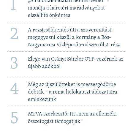
1
„A halottak oldalán nem áll senki” –
mondja a harctéri maradványokat
elszállító önkéntes
2
A rezsicsökkentés üti a szuverenitást:
megegyezni készül a kormány a Bős-
Nagymarosi Vízlépcsőrendszerről 2. rész
3
Elege van Csányi Sándor OTP-vezérnek az
újabb adókból
4
Még az újszülötteket is meszesgödörbe
dobták – a roma holokauszt áldozataira
emlékezünk
5
MTVA szerkesztő: Itt „nem az ellenzéki
összefogást támogatják”