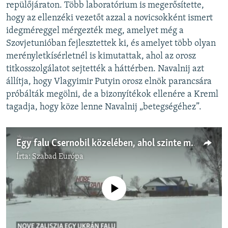
repülőjáraton. Több laboratórium is megerősítette,
hogy az ellenzéki vezetőt azzal a novicsokként ismert
idegméreggel mérgezték meg, amelyet még a
Szovjetunióban fejlesztettek ki, és amelyet több olyan
merényletkísérletnél is kimutattak, ahol az orosz
titkosszolgálatot sejtették a háttérben. Navalnij azt
állítja, hogy Vlagyimir Putyin orosz elnök parancsára
próbálták megölni, de a bizonyítékok ellenére a Kreml
tagadja, hogy köze lenne Navalnij „betegségéhez”.
Egy falu Csernobil közelében, ahol szinte mindenki Navalnij rokona
Írta:
Szabad Európa
Jelenleg nincs elérhető tartalom