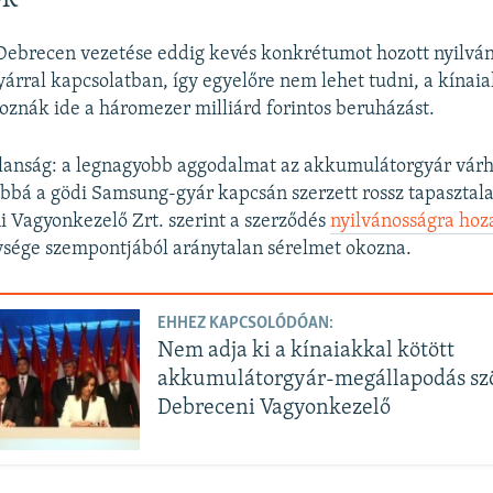
Debrecen vezetése eddig kevés konkrétumot hozott nyilván
rral kapcsolatban, így egyelőre nem lehet tudni, a kínai
hoznák ide a háromezer milliárd forintos beruházást.
lanság: a legnagyobb aggodalmat az akkumulátorgyár várh
ábbá a gödi Samsung-gyár kapcsán szerzett rossz tapasztala
i Vagyonkezelő Zrt. szerint a szerződés
nyilvánosságra hoz
ysége szempontjából aránytalan sérelmet okozna.
EHHEZ KAPCSOLÓDÓAN:
Nem adja ki a kínaiakkal kötött
akkumulátorgyár-megállapodás szö
Debreceni Vagyonkezelő