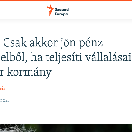
: Csak akkor jön pénz
lből, ha teljesíti vállalásai
r kormány
más
r 22.