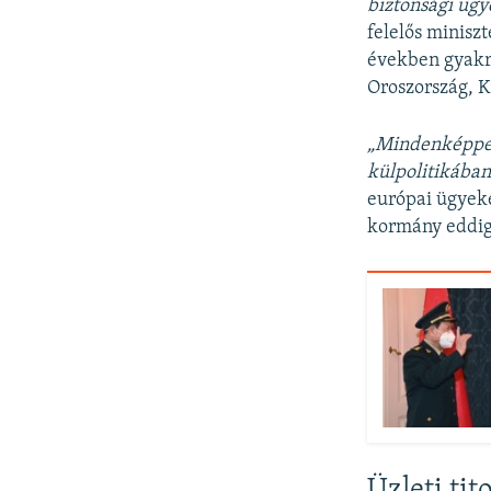
biztonsági üg
felelős minisz
években gyakra
Oroszország, K
„Mindenképpen
külpolitikában
európai ügyeké
kormány eddigi
Üzleti tit