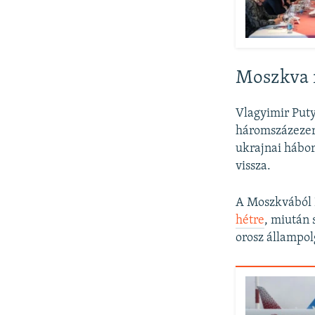
Moszkva 
Vlagyimir Puty
háromszázezer 
ukrajnai hábor
vissza.
A Moszkvából 
hétre
, miután
orosz állampo