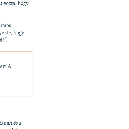
úlyozta, hogy
uniós
yezte, hogy
át”
.
er: A
kában és a