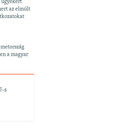
 ügyekért
mert az elmúlt
atkozatokat
metország
ten a magyar
.
U-s