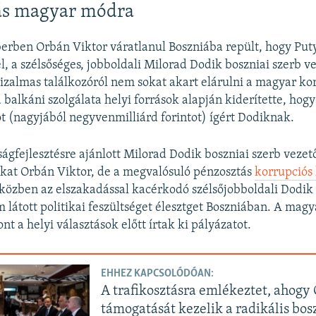
ás magyar módra
rben Orbán Viktor váratlanul Boszniába repült, hogy Put
l, a szélsőséges, jobboldali Milorad Dodik boszniai szerb v
bizalmas találkozóról nem sokat akart elárulni a magyar ko
balkáni szolgálata helyi források alapján kiderítette, hog
ót (nagyjából negyvenmilliárd forintot) ígért Dodiknak.
ágfejlesztésre ajánlott Milorad Dodik boszniai szerb veze
okat Orbán Viktor, de a megvalósuló pénzosztás
korrupciós
közben az elszakadással kacérkodó szélsőjobboldali Dodik 
 látott politikai feszültséget élesztget Boszniában. A magy
t a helyi választások előtt írtak ki pályázatot.
EHHEZ KAPCSOLÓDÓAN:
A trafikosztásra emlékeztet, ahog
támogatását kezelik a radikális bos