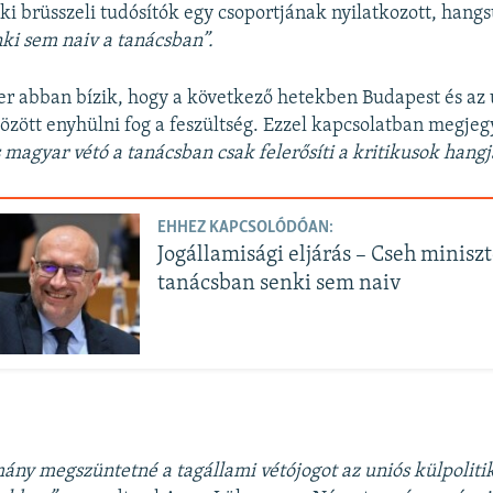
ki brüsszeli tudósítók egy csoportjának nyilatkozott, hangs
ki sem naiv a tanácsban”.
er abban bízik, hogy a következő hetekben Budapest és az 
zött enyhülni fog a feszültség. Ezzel kapcsolatban megjeg
magyar vétó a tanácsban csak felerősíti a kritikusok hangj
EHHEZ KAPCSOLÓDÓAN:
Jogállamisági eljárás – Cseh miniszt
tanácsban senki sem naiv
ny megszüntetné a tagállami vétójogot az uniós külpoliti