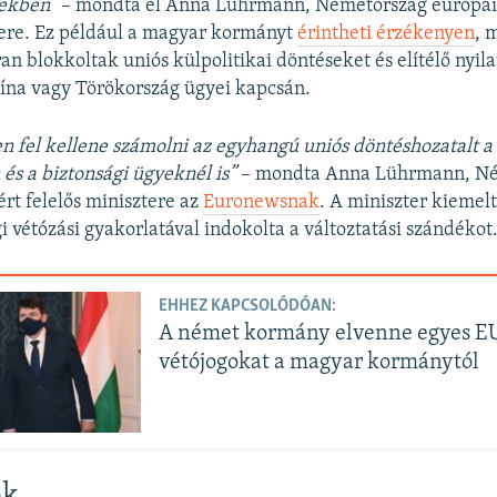
yekben”
– mondta el Anna Lührmann, Németország európai
tere. Ez például a magyar kormányt
érintheti érzékenyen
, 
n blokkoltak uniós külpolitikai döntéseket és elítélő nyil
ína vagy Törökország ügyei kapcsán.
 fel kellene számolni az egyhangú uniós döntéshozatalt a
 és a biztonsági ügyeknél is”
– mondta Anna Lührmann, Né
rt felelős minisztere az
Euronewsnak
. A miniszter kiemel
 vétózási gyakorlatával indokolta a változtatási szándékot
EHHEZ KAPCSOLÓDÓAN:
A német kormány elvenne egyes E
vétójogokat a magyar kormánytól
ok