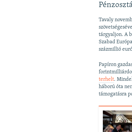
Pénzoszt
Tavaly novembe
szövetségeséve
tárgyaljon. A 
Szabad Európa 
százmillió eur
Papíron gazdas
forintmilliárd
terhelt
. Minde
háború óta nem
támogatásra pon