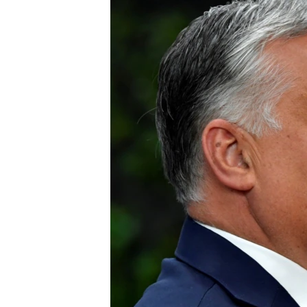
EURÓPAI UNIÓ
VILÁG
KLÍMAVÁLTOZÁS
A MÚLT TANULSÁGAI