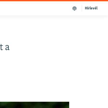
Hírlevél
t a