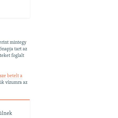
zerint mintegy
ónapja tart az
eket foglalt
sze betelt a
ük vízumra az
ülnek