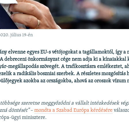
020. július 19-én
y elvenne egyes EU-s vétójogokat a tagállamoktól, így a
 A debreceni önkormányzat cége nem adja ki a kínaiakkal 
ár-megállapodás szövegét. A trafikosztásra emlékeztet, 
zelik a radikális boszniai szerbek. A részletes mozgósítás 
pülőjegyek azokba az országokba, ahová az oroszok vízum 
többsége szeretne meggyőződni a vállalt intézkedések végr
zná döntését”
–
mondta a Szabad Európa kérdésére
válasz
rópa-ügyi minisztere.