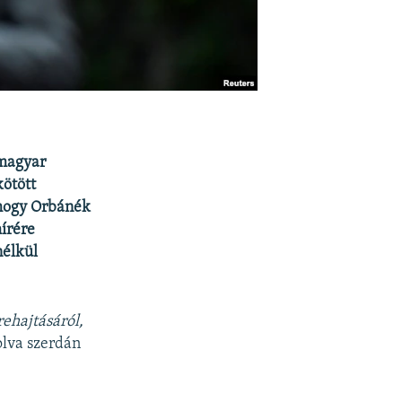
 magyar
kötött
ahogy Orbánék
hírére
nélkül
ehajtásáról,
olva szerdán