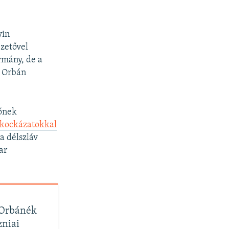
yin
ezetővel
rmány, de a
y Orbán
tőnek
 kockázatokkal
a délszláv
ar
y Orbánék
zniai