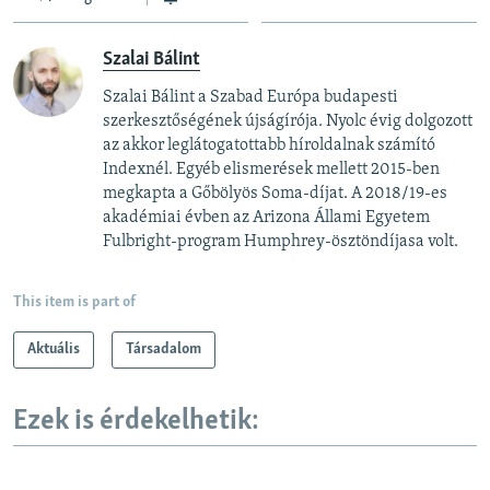
Szalai Bálint
Szalai Bálint a Szabad Európa budapesti
szerkesztőségének újságírója. Nyolc évig dolgozott
az akkor leglátogatottabb híroldalnak számító
Indexnél. Egyéb elismerések mellett 2015-ben
megkapta a Gőbölyös Soma-díjat. A 2018/19-es
akadémiai évben az Arizona Állami Egyetem
Fulbright-program Humphrey-ösztöndíjasa volt.
This item is part of
Aktuális
Társadalom
Ezek is érdekelhetik: