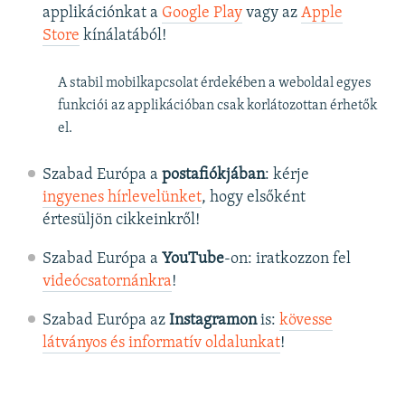
applikációnkat a
Google Play
vagy az
Apple
Store
kínálatából!
A stabil mobilkapcsolat érdekében a weboldal egyes
funkciói az applikációban csak korlátozottan érhetők
el.
Szabad Európa a
postafiókjában
: kérje
ingyenes hírlevelünket
, hogy elsőként
értesüljön cikkeinkről!
Szabad Európa a
YouTube
-on: iratkozzon fel
videócsatornánkra
!
Szabad Európa az
Instagramon
is:
kövesse
látványos és informatív oldalunkat
! ​