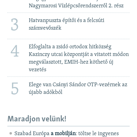
Nagymarosi Vízlépcsőrendszerről 2. rész
3
Hatvanpuszta építői és a felcsúti
számvevőszék
4
Elfoglalta a zsidó ortodox hitközség
Kazinczy utcai központját a vitatott módon
megválasztott, EMIH-hez köthető új
vezetés
5
Elege van Csányi Sándor OTP-vezérnek az
újabb adókból
Maradjon velünk!
Szabad Európa
a mobilján
: töltse le ingyenes