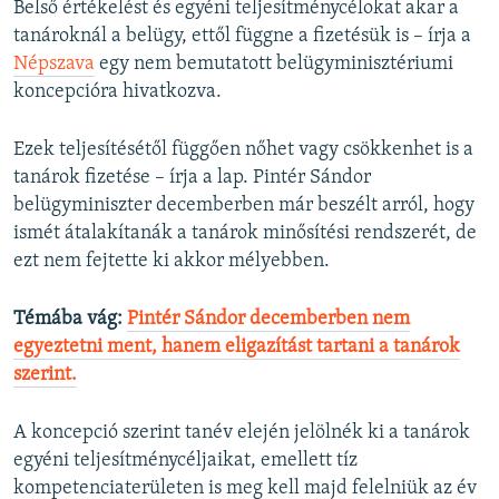
Belső értékelést és egyéni teljesítménycélokat akar a
tanároknál a belügy, ettől függne a fizetésük is – írja a
Népszava
egy nem bemutatott belügyminisztériumi
koncepcióra hivatkozva.
Ezek teljesítésétől függően nőhet vagy csökkenhet is a
tanárok fizetése – írja a lap. Pintér Sándor
belügyminiszter decemberben már beszélt arról, hogy
ismét átalakítanák a tanárok minősítési rendszerét, de
ezt nem fejtette ki akkor mélyebben.
Témába vág:
Pintér Sándor decemberben nem
egyeztetni ment, hanem eligazítást tartani a tanárok
szerint.
A koncepció szerint tanév elején jelölnék ki a tanárok
egyéni teljesítménycéljaikat, emellett tíz
kompetenciaterületen is meg kell majd felelniük az év