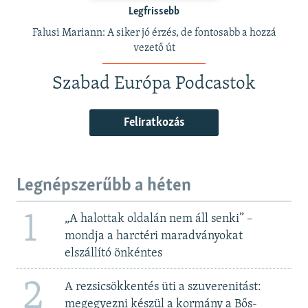
Legfrissebb
Falusi Mariann: A siker jó érzés, de fontosabb a hozzá
vezető út
Szabad Európa Podcastok
Feliratkozás
Legnépszerűbb a héten
1
„A halottak oldalán nem áll senki” –
mondja a harctéri maradványokat
elszállító önkéntes
2
A rezsicsökkentés üti a szuverenitást:
megegyezni készül a kormány a Bős-