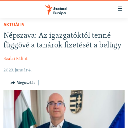
Akadálymentes
mód
Ugrás
AKTUÁLIS
a
NAPIRENDEN
Népszava: Az igazgatóktól tenné
fő
AKTUÁLIS
oldalra
függővé a tanárok fizetését a belügy
FELIRATKOZÁS
PODCASTOK
Ugrás
a
Szalai Bálint
VIDEÓK
tartalomjegyzékre
Spotify
2023. január 4.
ELEMZŐ
Ugrás
a
NER15
Megosztás
Feliratkozás
keresésre
SZABADON
TÁRSADALOM
DEMOKRÁCIA
A PÉNZ NYOMÁBAN