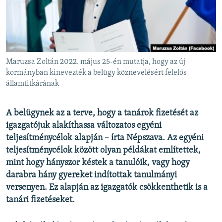
EURÓPAI UNIÓ
VILÁG
KLÍMAVÁLTOZÁS
A MÚLT TANULSÁGAI
Maruzsa Zoltán 2022. május 25-én mutatja, hogy az új
kormányban kinevezték a belügy köznevelésért felelős
államtitkárának
KÖVESSEN MINKET!
A belügynek az a terve, hogy a tanárok fizetését az
igazgatójuk alakíthassa változatos egyéni
Valamennyi RFE/RL weboldal
teljesítménycélok alapján – írta Népszava. Az egyéni
teljesítménycélok között olyan példákat említettek,
mint hogy hányszor késtek a tanulóik, vagy hogy
darabra hány gyereket indítottak tanulmányi
versenyen. Ez alapján az igazgatók csökkenthetik is a
tanári fizetéseket.