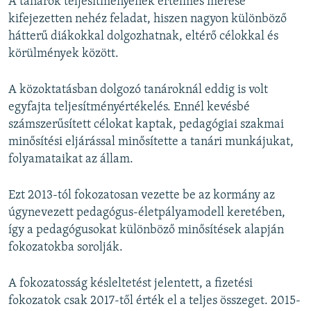
A tanárok teljesítményének értelmes mérése
kifejezetten nehéz feladat, hiszen nagyon különböző
hátterű diákokkal dolgozhatnak, eltérő célokkal és
körülmények között.
A közoktatásban dolgozó tanároknál eddig is volt
egyfajta teljesítményértékelés. Ennél kevésbé
számszerűsített célokat kaptak, pedagógiai szakmai
minősítési eljárással minősítette a tanári munkájukat,
folyamataikat az állam.
Ezt 2013-tól fokozatosan vezette be az kormány az
úgynevezett pedagógus-életpályamodell keretében,
így a pedagógusokat különböző minősítések alapján
fokozatokba sorolják.
A fokozatosság késleltetést jelentett, a fizetési
fokozatok csak 2017-től érték el a teljes összeget. 2015-