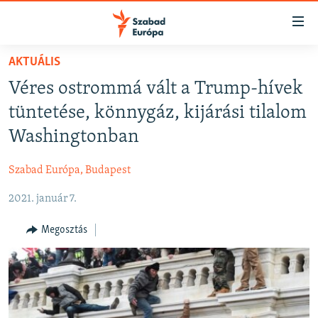
Akadálymentes
mód
Ugrás
AKTUÁLIS
a
NAPIRENDEN
Véres ostrommá vált a Trump-hívek
fő
AKTUÁLIS
oldalra
tüntetése, könnygáz, kijárási tilalom
FELIRATKOZÁS
PODCASTOK
Ugrás
Washingtonban
a
VIDEÓK
tartalomjegyzékre
Szabad Európa, Budapest
Spotify
ELEMZŐ
Ugrás
a
2021. január 7.
NER15
Feliratkozás
keresésre
SZABADON
Megosztás
TÁRSADALOM
DEMOKRÁCIA
A PÉNZ NYOMÁBAN