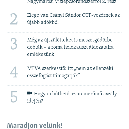
Nagymarosi Vízlépcsőrendszerről 2. rész
2
Elege van Csányi Sándor OTP-vezérnek az
újabb adókból
3
Még az újszülötteket is meszesgödörbe
dobták – a roma holokauszt áldozataira
emlékezünk
4
MTVA szerkesztő: Itt „nem az ellenzéki
összefogást támogatják”
5
Hogyan hűthető az atomerőmű aszály
idején?
Maradjon velünk!