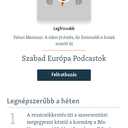
Legfrissebb
Falusi Mariann: A siker jó érzés, de fontosabb a hozzá
vezető út
Szabad Európa Podcastok
Feliratkozás
Legnépszerűbb a héten
1
A rezsicsökkentés üti a szuverenitást:
megegyezni készül a kormány a Bős-