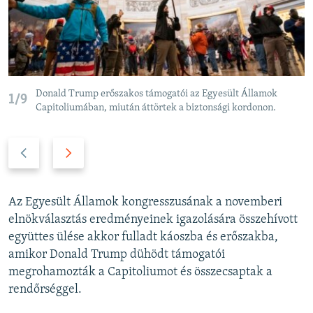
Donald Trump erőszakos támogatói az Egyesült Államok
1/9
Capitoliumában, miután áttörtek a biztonsági kordonon.
P
N
r
e
e
x
v
t
Az Egyesült Államok kongresszusának a novemberi
i
s
elnökválasztás eredményeinek igazolására összehívott
o
l
együttes ülése akkor fulladt káoszba és erőszakba,
u
i
amikor Donald Trump dühödt támogatói
s
d
megrohamozták a Capitoliumot és összecsaptak a
s
e
rendőrséggel.
l