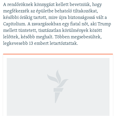
i
A rendőröknek könnygázt kellett bevetniük, hogy
d
megfékezzék az épületbe behatoló tiltakozókat,
e
későbbi órákig tartott, mire újra biztonságossá vált a
Capitolium. A zavargásokban egy fiatal nőt, aki Trump
mellett tüntetett, tisztázatlan körülmények között
lelőttek, később meghalt. Többen megsebesültek,
legkevesebb 13 embert letartóztattak.