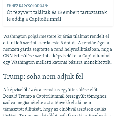
EHHEZ KAPCSOLÓDÓAN:
Öt fegyvert találtak és 13 embert tartoztattak
le eddig a Capitoliumnál
Washington polgármestere kijárási tilalmat rendelt el
ottani idő szerint szerda este 6 órától. A rendőrséget a
nemzeti gárda segítette a rend helyreállításában, míg a
CNN értesülése szerint a képviselőket a Capitoliumból
egy Washington melletti katonai bázisra menekítették.
Trump: soha nem adjuk fel
A képviselőház és a szenátus együttes ülése előtt
Donald Trump a Capitoliumnál összegyűlt tömeghez
szólva megismételte azt a tényekkel alá nem
támasztott állítását, hogy az elnökválasztáson csalás
történt.
Trump egy későbbi nyilatkozatát a Facebook, a