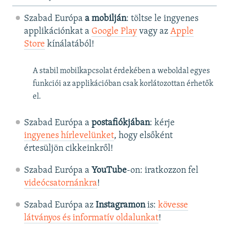
Szabad Európa
a mobilján
: töltse le ingyenes
applikációnkat a
Google Play
vagy az
Apple
Store
kínálatából!
A stabil mobilkapcsolat érdekében a weboldal egyes
funkciói az applikációban csak korlátozottan érhetők
el.
Szabad Európa a
postafiókjában
: kérje
ingyenes hírlevelünket
, hogy elsőként
értesüljön cikkeinkről!
Szabad Európa a
YouTube
-on: iratkozzon fel
videócsatornánkra
!
Szabad Európa az
Instagramon
is:
kövesse
látványos és informatív oldalunkat
! ​