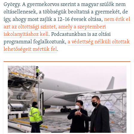
György. A gyermekorvos szerint a magyar szülők nem
oltásellenesek, a többségük beoltatná a gyermekét, de
így, ahogy most zajlik a 12–16 évesek oltása,
nem érik el
azt az oltottsági szintet, amely a szeptemberi
iskolanyitáshoz kell
. Podcastunkban is az oltási
programmal foglalkoztunk,
a védettség nélküli oltottak
lehetőségeit mértük fel
.