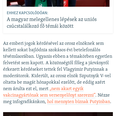
EHHEZ KAPCSOLÓDÓAN:
A magyar melegellenes lépések az uniós
csúcstalálkozó fő témái között
Az emberi jogok kérdésével az orosz elnöknek sem
kellett sokat bajlódnia szokásos évi betelefonálós
tévéműsorában. Ugyanis ebben a témakörben egyetlen
felvetést sem kapott. A közönségtől főleg a járványról
érkezett kérdéseket tettek fel Vlagyimir Putyinnak a
moderátorok. Kiderült, az orosz elnök Szputnyik V-vel
oltatta be magát hónapokkal ezelőtt, de eddig azért
nem árulta ezt el, mert
„nem akart egyik
vakcinagyártónak sem versenyelőnyt szerezni”
. Nézze
meg infografikánkon,
hol mennyien bíznak Putyinban
.