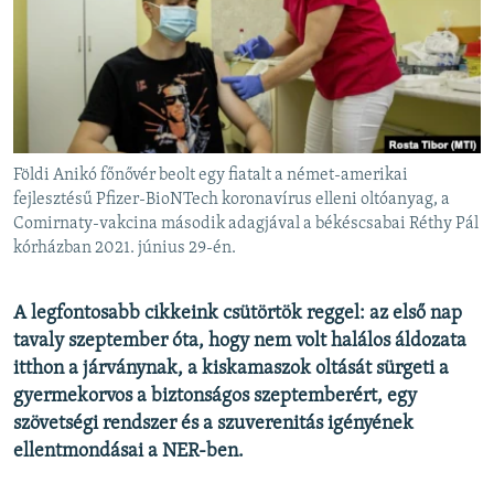
EURÓPAI UNIÓ
VILÁG
KLÍMAVÁLTOZÁS
A MÚLT TANULSÁGAI
Földi Anikó főnővér beolt egy fiatalt a német-amerikai
KÖVESSEN MINKET!
fejlesztésű Pfizer-BioNTech koronavírus elleni oltóanyag, a
Comirnaty-vakcina második adagjával a békéscsabai Réthy Pál
kórházban 2021. június 29-én.
Valamennyi RFE/RL weboldal
A legfontosabb cikkeink csütörtök reggel: az első nap
tavaly szeptember óta, hogy nem volt halálos áldozata
itthon a járványnak, a kiskamaszok oltását sürgeti a
gyermekorvos a biztonságos szeptemberért, egy
szövetségi rendszer és a szuverenitás igényének
ellentmondásai a NER-ben.