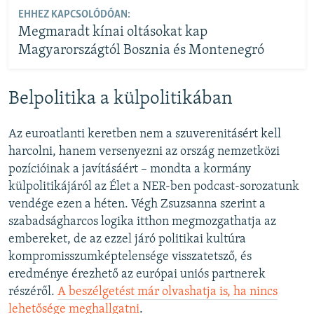
EHHEZ KAPCSOLÓDÓAN:
Megmaradt kínai oltásokat kap
Magyarországtól Bosznia és Montenegró
Belpolitika a külpolitikában
Az euroatlanti keretben nem a szuverenitásért kell
harcolni, hanem versenyezni az ország nemzetközi
pozícióinak a javításáért – mondta a kormány
külpolitikájáról az Élet a NER-ben podcast-sorozatunk
vendége ezen a héten. Végh Zsuzsanna szerint a
szabadságharcos logika itthon megmozgathatja az
embereket, de az ezzel járó politikai kultúra
kompromisszumképtelensége visszatetsző, és
eredménye érezhető az európai uniós partnerek
részéről.
A beszélgetést már olvashatja is, ha nincs
lehetősége meghallgatni
.