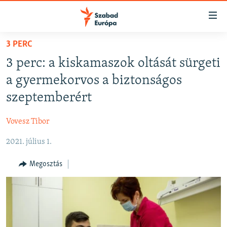
Akadálymentes
mód
Ugrás
3 PERC
a
NAPIRENDEN
3 perc: a kiskamaszok oltását sürgeti
fő
AKTUÁLIS
oldalra
a gyermekorvos a biztonságos
PODCASTOK
Ugrás
szeptemberért
a
VIDEÓK
tartalomjegyzékre
Vovesz Tibor
ELEMZŐ
Ugrás
a
2021. július 1.
NER15
keresésre
SZABADON
Megosztás
TÁRSADALOM
DEMOKRÁCIA
A PÉNZ NYOMÁBAN