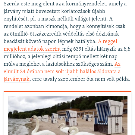
Szerda este megjelent az a kormányrendelet, amely a
járvány miatt bevezetett korlátozások újabb
enyhítését, pl. a maszk nélküli világot jelenti. A
rendelet azonban kimondja, hogy a könnyítések csak
az ötmillió-ötszázezredik védőoltás első dózisának
beadását követő napon lépnek hatályba.
A reggel
megjelent adatok szerint
még 6391 oltás hiányzik az 5,5
millióhoz, a jelenlegi oltási tempó mellett két nap
múlva meglehet a lazításokhoz szükséges szám.
Az
elmúlt 24 órában nem volt újabb halálos áldozata a
járványnak
, erre tavaly szeptember óta nem volt példa.