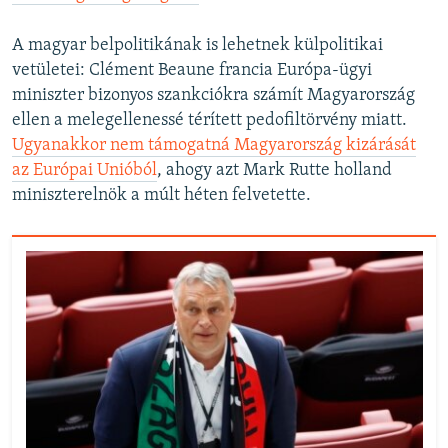
A magyar belpolitikának is lehetnek külpolitikai
vetületei: Clément Beaune francia Európa-ügyi
miniszter bizonyos szankciókra számít Magyarország
ellen a melegellenessé térített pedofiltörvény miatt.
Ugyanakkor nem támogatná Magyarország kizárását
az Európai Unióból
, ahogy azt Mark Rutte holland
miniszterelnök a múlt héten felvetette.