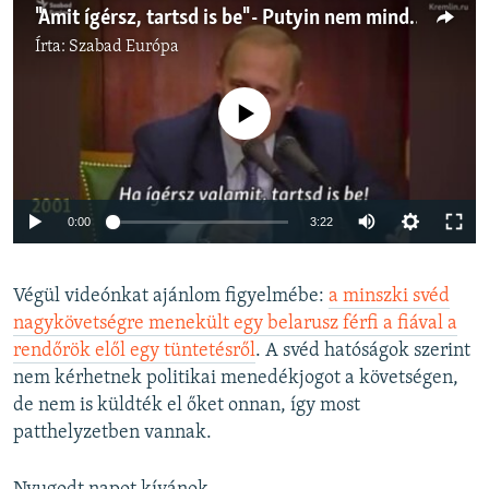
"Amit ígérsz, tartsd is be" - Putyin nem mindig tartja magát saját mottójához
Írta:
Szabad Európa
Jelenleg nincs elérhető tartalom
Auto
0:00
3:22
240p
Végül videónkat ajánlom figyelmébe:
a minszki svéd
360p
nagykövetségre menekült egy belarusz férfi a fiával a
Auto
240p
360p
480p
480p
rendőrök elől egy tüntetésről
. A svéd hatóságok szerint
720p
nem kérhetnek politikai menedékjogot a követségen,
720p
1080p
de nem is küldték el őket onnan, így most
1080p
patthelyzetben vannak.