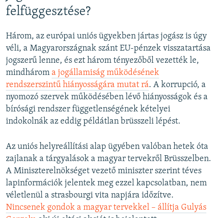
felfüggesztése?
Három, az európai uniós ügyekben jártas jogász is úgy
véli, a Magyarországnak szánt EU-pénzek visszatartása
jogszerű lenne, és ezt három tényezőből vezették le,
mindhárom
a jogállamiság működésének
rendszerszintű hiányosságára mutat rá
. A korrupció, a
nyomozó szervek működésében lévő hiányosságok és a
bírósági rendszer függetlenségének kételyei
indokolnák az eddig példátlan brüsszeli lépést.
Az uniós helyreállítási alap ügyében valóban hetek óta
zajlanak a tárgyalások a magyar tervekről Brüsszelben.
A Miniszterelnökséget vezető miniszter szerint téves
lapinformációk jelentek meg ezzel kapcsolatban, nem
véletlenül a strasbourgi vita napjára időzítve.
Nincsenek gondok a magyar tervekkel – állítja Gulyás