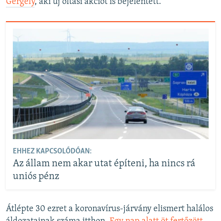
Gergely
, aki új oltási akciót is bejelentett.
EHHEZ KAPCSOLÓDÓAN:
Az állam nem akar utat építeni, ha nincs rá
uniós pénz
Átlépte 30 ezret a koronavírus-járvány elismert halálos