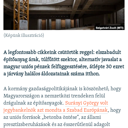
EURÓPAI UNIÓ
VILÁG
KLÍMAVÁLTOZÁS
A MÚLT TANULSÁGAI
(Képünk illusztráció)
KÖVESSEN MINKET!
A legfontosabb cikkeink csütörtök reggel: elszabadult
építőanyag árak, túlfűtött szektor, alternatív javaslat a
magyar uniós pénzek felfüggesztésére, átlépte 30 ezret
a járvány halálos áldozatainak száma itthon.
Valamennyi RFE/RL weboldal
A kormány gazdaságpolitikájának is köszönhető, hogy
Magyarországon a nemzetközi trendeken felül
drágulnak az építőanyagok.
Surányi György volt
jegybankelnök azt mondta a Szabad Európának
, hogy
az uniós források „betonba öntése”, az állami
presztízsberuházások és az ésszerűtlenül adagolt