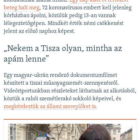
áldozatainak száma itthon.
Egy nap alatt öt fertőzött
beteg halt meg
, 72 koronavírusos embert kell jelenleg
kórházban ápolni, közülük pedig 13-an vannak
lélegeztetőgépen. Mindkét érték némi csökkenést
jelent az előző naphoz képest.
„Nekem a Tisza olyan, mintha az
apám lenne”
Egy magyar-ukrán rendező dokumentumfilmet
készített a tiszai műanyagszemét-szennyezésről.
Videóriportunkban részleteket láthatnak az alkotásból,
köztük a rahói szemétlerakó sokkoló képeivel, és
megkérdeztük az állami szereplőket is
.