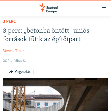
Akadálymentes
mód
Ugrás
3 PERC
a
NAPIRENDEN
3 perc: „betonba öntött” uniós
fő
AKTUÁLIS
oldalra
források fűtik az építőipart
PODCASTOK
Ugrás
a
Vovesz Tibor
VIDEÓK
tartalomjegyzékre
2021. július 8.
ELEMZŐ
Ugrás
a
NER15
Megosztás
keresésre
SZABADON
TÁRSADALOM
DEMOKRÁCIA
A PÉNZ NYOMÁBAN