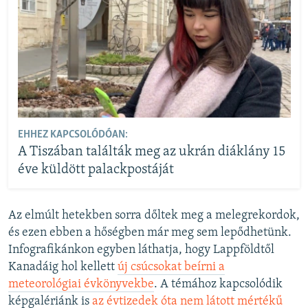
EHHEZ KAPCSOLÓDÓAN:
A Tiszában találták meg az ukrán diáklány 15
éve küldött palackpostáját
Az elmúlt hetekben sorra dőltek meg a melegrekordok,
és ezen ebben a hőségben már meg sem lepődhetünk.
Infografikánkon egyben láthatja, hogy Lappföldtől
Kanadáig hol kellett
új csúcsokat beírni a
meteorológiai évkönyvekbe
. A témához kapcsolódik
képgalériánk is
az évtizedek óta nem látott mértékű