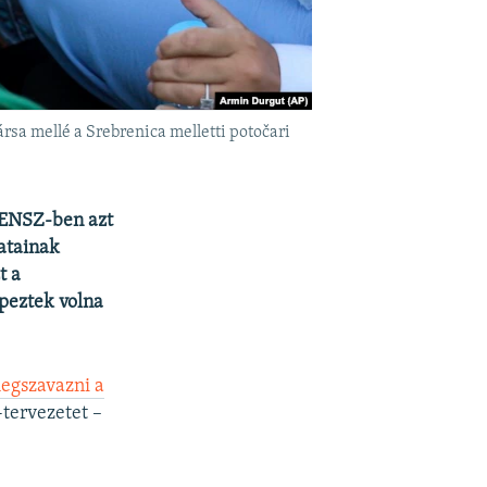
rsa mellé a Srebrenica melletti potočari
 ENSZ-ben azt
zatainak
t a
peztek volna
egszavazni a
tervezetet –