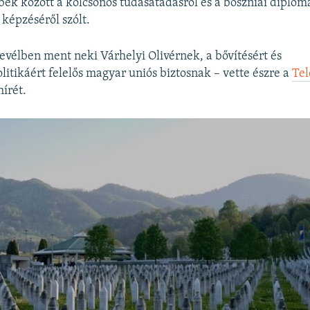
bbek között a kölcsönös tudásátadásról és a boszniai diplom
képzéséről szólt.
 levélben ment neki Várhelyi Olivérnek, a bővítésért és
itikáért felelős magyar uniós biztosnak – vette észre a
Tel
hírét.