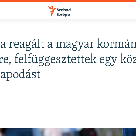
a reagált a magyar kormá
FELIRATKOZÁS
re, felfüggesztettek egy kö
lapodást
Apple Podcasts
Spotify
Feliratkozás