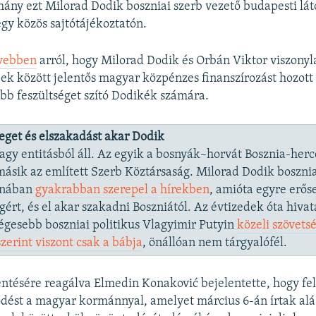
ny ezt Milorad Dodik boszniai szerb vezető budapesti lá
egy közös sajtótájékoztatón.
ővebben
arról, hogy Milorad Dodik és Orbán Viktor viszonyla
ek között jelentős magyar közpénzes finanszírozást hozott
b feszültséget szító Dodikék számára.
reget és elszakadást akar Dodik
agy entitásból áll. Az egyik a bosnyák–horvát Bosznia-her
másik az említett Szerb Köztársaság. Milorad Dodik bosznia
anában
gyakrabban szerepel a
hírekben
, amióta egyre erő
gért, és el akar szakadni Boszniától. Az évtizedek óta hivat
égesebb boszniai politikus Vlagyimir Putyin
közeli szövets
zerint
viszont csak
a bábja
, önállóan nem tárgyalófél.
lentésére reagálva Elmedin Konaković bejelentette, hogy fel
ést a magyar kormánnyal, amelyet március 6-án írtak alá –