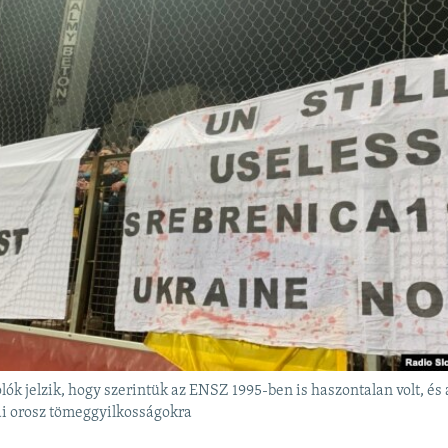
ók jelzik, hogy szerintük az ENSZ 1995-ben is haszontalan volt, és a
ai orosz tömeggyilkosságokra