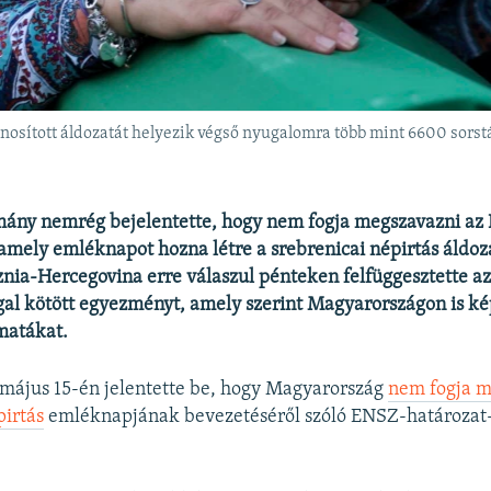
osított áldozatát helyezik végső nyugalomra több mint 6600 sorstá
ány nemrég bejelentette, hogy nem fogja megszavazni az
 amely emléknapot hozna létre a srebrenicai népirtás áldo
znia-Hercegovina erre válaszul pénteken felfüggesztette az
al kötött egyezményt, amely szerint Magyarországon is ké
matákat.
r május 15-én jelentette be, hogy Magyarország
nem fogja m
pirtás
emléknapjának bevezetéséről szóló ENSZ-határozat-