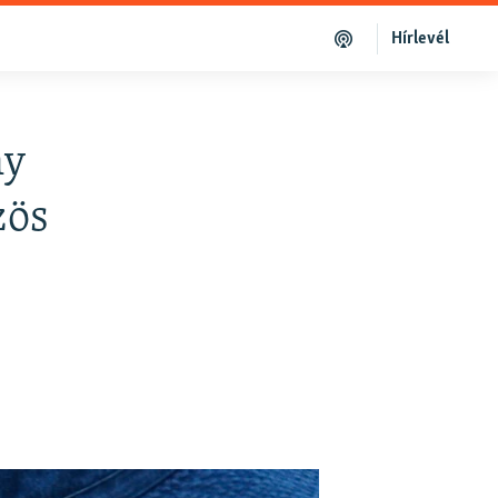
Hírlevél
ny
zös