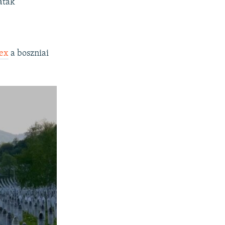
aták
ex
a boszniai