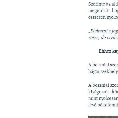
Szerinte az ál
megerősíti, ho
összesen nyolce
„Elvitatni a j
rossz, de civili
Ehhez ka
A boszniai sze
hágai székhel
A boszniai sze
kivégezni a kö
mint nyolcezer
lévő békefennt