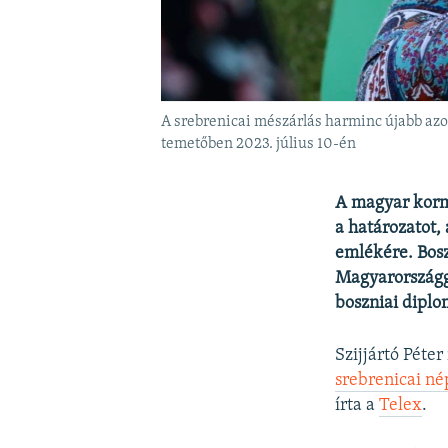
A srebrenicai mészárlás harminc újabb azon
temetőben 2023. július 10-én
A magyar korm
a határozatot,
emlékére.
Bos
Magyarországg
boszniai diplo
Szijjártó Péte
srebrenicai né
írta a
Telex
.