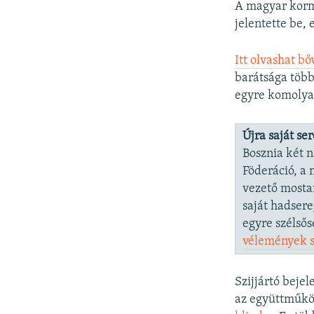
A magyar kormá
jelentette be, 
Itt olvashat b
barátsága több
egyre komolyab
Újra saját se
Bosznia két n
Föderáció, a 
vezető most
saját hadsere
egyre szélsős
vélemények s
Szijjártó beje
az együttműköd