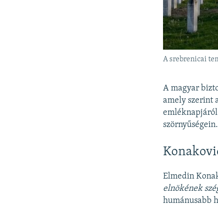
A srebrenicai te
A magyar bizto
amely szerint 
emléknapjáró
szörnyűségein
Konaković
Elmedin Konako
elnökének szé
humánusabb hoz