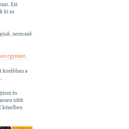
zat. Ezt
k ki az
napjuk, nemcsak
rsan egymást.
ot korábban a
.
jteni és
szesen több
Z közelben