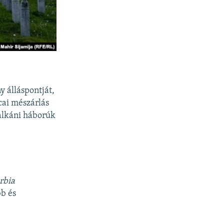
 álláspontját,
cai mészárlás
balkáni háborúk
rbia
bb és