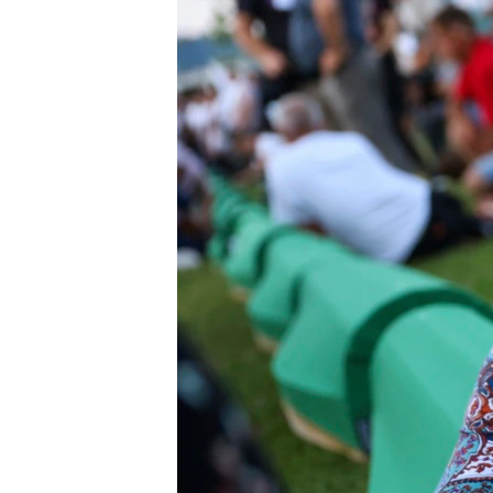
EURÓPAI UNIÓ
VILÁG
KLÍMAVÁLTOZÁS
A MÚLT TANULSÁGAI