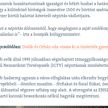
dozatok hozzátartozóinak igazságot és békét hozhat a határo
gy a különböző bíróságok összesítve 1500 év börtönt szabta
zer körüli halottat követelő népirtás vádlottjaira.
ogot a népirtás áldozataitól, hogy meglegyen a saját emlék
zálatlan is”
– írta a bosnyák külügyminiszter.
pcsolódóan:
Dodik és Orbán oda-vissza ki is tüntették gyo
rb erők által 1995 júliusában végrehajtott tömeggyilkosság
yű Nemzetközi Törvényszék (ICTY) népirtásnak minősítette
rb hadsereg ugyanis a város elfoglalása után elkezdte begyű
rnyékbeli – döntően muszlim – férfiakat és fiatal fiúkat, ös
 áldozattal végezve néhány nap alatt. A vérengzést az ENS
artó katonái beavatkozás nélkül hagyták megtörténni.