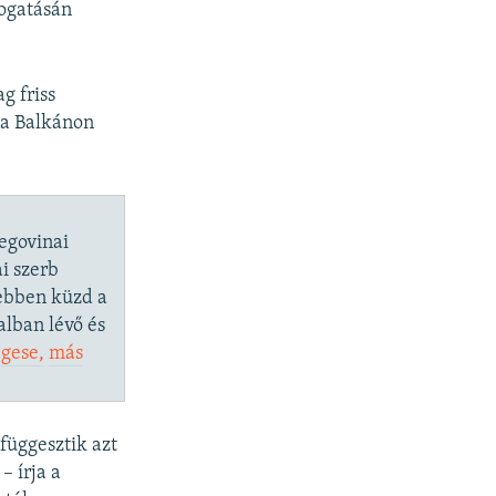
togatásán
g friss
 a Balkánon
cegovinai
i szerb
sebben küzd a
alban lévő és
égese,
más
függesztik azt
 írja a