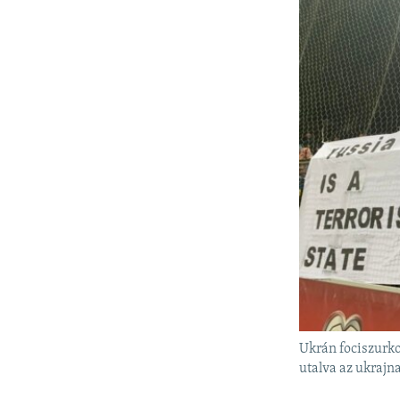
Ukrán fociszurkol
utalva az ukrajn