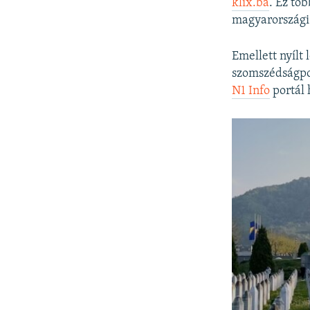
klix.ba
. Ez tö
magyarországi 
Emellett nyílt
szomszédságpol
N1 Info
portál 