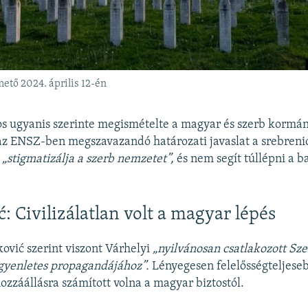
mető 2024. április 12-én
s ugyanis szerinte megismételte a magyar és szerb kormány
az ENSZ-ben megszavazandó határozati javaslat a srebreni
l
„stigmatizálja a szerb nemzetet”,
és nem segít túllépni a 
.
: Civilizálatlan volt a magyar lépés
vić szerint viszont Várhelyi
„nyilvánosan csatlakozott Sze
gyenletes propagandájához”.
Lényegesen felelősségteljese
záállásra számított volna a magyar biztostól.