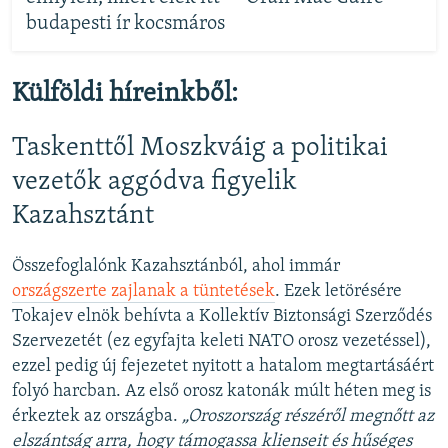
budapesti ír kocsmáros
Külföldi híreinkből:
Taskenttől Moszkváig a politikai
vezetők aggódva figyelik
Kazahsztánt
Összefoglalónk Kazahsztánból, ahol immár
országszerte zajlanak a tüntetések
. Ezek letörésére
Tokajev elnök behívta a Kollektív Biztonsági Szerződés
Szervezetét (ez egyfajta keleti NATO orosz vezetéssel),
ezzel pedig új fejezetet nyitott a hatalom megtartásáért
folyó harcban. Az első orosz katonák múlt héten meg is
érkeztek az országba.
„Oroszország részéről megnőtt az
elszántság arra, hogy támogassa klienseit és hűséges