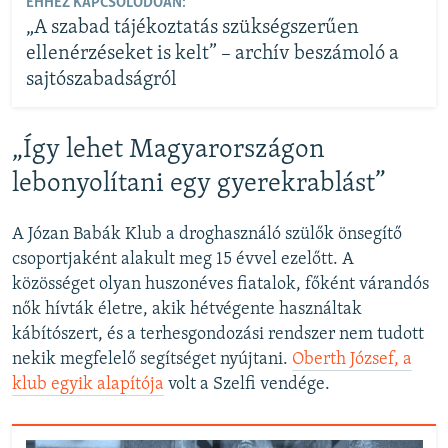
EHHEZ KAPCSOLÓDÓAN:
„A szabad tájékoztatás szükségszerűen
ellenérzéseket is kelt” – archív beszámoló a
sajtószabadságról
„Így lehet Magyarországon
lebonyolítani egy gyerekrablást”
A Józan Babák Klub a droghasználó szülők önsegítő
csoportjaként alakult meg 15 évvel ezelőtt. A
közösséget olyan huszonéves fiatalok, főként várandós
nők hívták életre, akik hétvégente használtak
kábítószert, és a terhesgondozási rendszer nem tudott
nekik megfelelő segítséget nyújtani.
Oberth József, a
klub egyik alapítója
volt a Szelfi vendége.