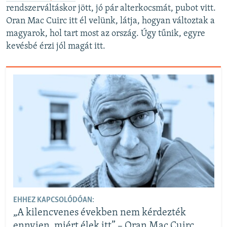
rendszerváltáskor jött, jó pár alterkocsmát, pubot vitt.
Oran Mac Cuirc itt él velünk, látja, hogyan változtak a
magyarok, hol tart most az ország. Úgy tűnik, egyre
kevésbé érzi jól magát itt.
EHHEZ KAPCSOLÓDÓAN:
„A kilencvenes években nem kérdezték
ennyien, miért élek itt” – Oran Mac Cuirc