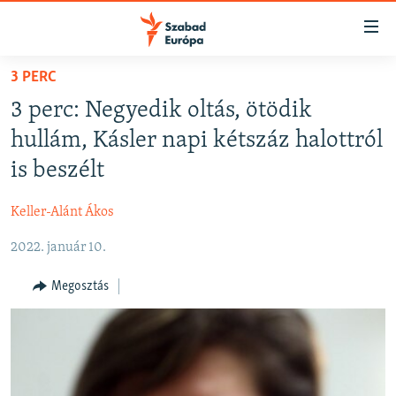
Akadálymentes
mód
Ugrás
3 PERC
a
NAPIRENDEN
3 perc: Negyedik oltás, ötödik
fő
AKTUÁLIS
oldalra
hullám, Kásler napi kétszáz halottról
PODCASTOK
Ugrás
is beszélt
a
VIDEÓK
tartalomjegyzékre
Keller-Alánt Ákos
ELEMZŐ
Ugrás
a
2022. január 10.
NER15
keresésre
SZABADON
Megosztás
TÁRSADALOM
DEMOKRÁCIA
A PÉNZ NYOMÁBAN