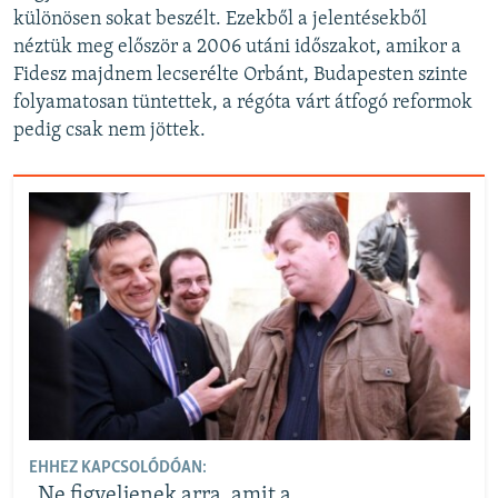
különösen sokat beszélt. Ezekből a jelentésekből
néztük meg először a 2006 utáni időszakot, amikor a
Fidesz majdnem lecserélte Orbánt, Budapesten szinte
folyamatosan tüntettek, a régóta várt átfogó reformok
pedig csak nem jöttek.
EHHEZ KAPCSOLÓDÓAN:
„Ne figyeljenek arra, amit a