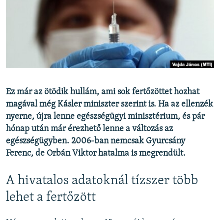
EURÓPAI UNIÓ
VILÁG
KLÍMAVÁLTOZÁS
A MÚLT TANULSÁGAI
KÖVESSEN MINKET!
Ez már az ötödik hullám, ami sok fertőzöttet hozhat
magával még Kásler miniszter szerint is. Ha az ellenzék
nyerne, újra lenne egészségügyi minisztérium, és pár
hónap után már érezhető lenne a változás az
Valamennyi RFE/RL weboldal
egészségügyben. 2006-ban nemcsak Gyurcsány
Ferenc, de Orbán Viktor hatalma is megrendült.
A hivatalos adatoknál tízszer több
lehet a fertőzött