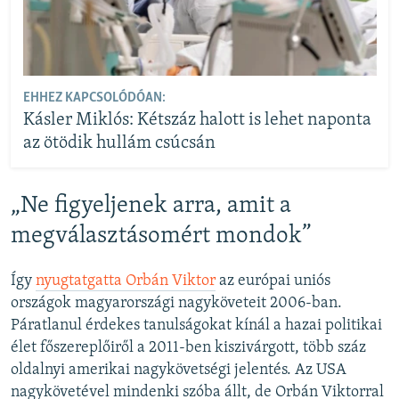
EHHEZ KAPCSOLÓDÓAN:
Kásler Miklós: Kétszáz halott is lehet naponta
az ötödik hullám csúcsán
„Ne figyeljenek arra, amit a
megválasztásomért mondok”
Így
nyugtatgatta Orbán Viktor
az európai uniós
országok magyarországi nagyköveteit 2006-ban.
Páratlanul érdekes tanulságokat kínál a hazai politikai
élet főszereplőiről a 2011-ben kiszivárgott, több száz
oldalnyi amerikai nagykövetségi jelentés. Az USA
nagykövetével mindenki szóba állt, de Orbán Viktorral