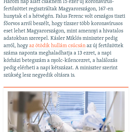
Három nap alatt csaknem 15 ezer új koronavírus-
fertőzöttet regisztráltak Magyarországon, 167-en
hunytak el a hétvégén. Falus Ferenc volt országos tiszti
főorvos arról beszélt, hogy tízszer több koronavírusos
eset lehet Magyarországon, mint amennyi a hivatalos
adatokban szerepel. Kásler Miklós miniszter pedig
arról, hogy
az ötödik hullám csúcsán
az új fertőzöttek
száma naponta meghaladhatja a 13 ezret, a napi
kórházi betegszám a nyolc-kilencezret, a halálozás
pedig elérheti a napi kétszázat. A miniszter szerint
szükség lesz negyedik oltásra is.