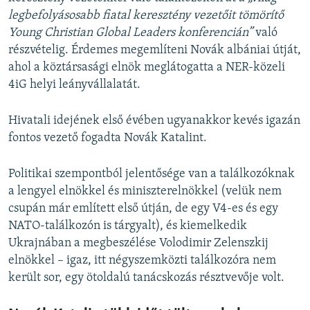
legbefolyásosabb fiatal keresztény vezetőit tömörítő
Young Christian Global Leaders konferencián”
való
részvételig. Érdemes megemlíteni Novák albániai útját,
ahol a köztársasági elnök meglátogatta a NER-közeli
4iG helyi leányvállalatát.
Hivatali idejének első évében ugyanakkor kevés igazán
fontos vezető fogadta Novák Katalint.
Politikai szempontból jelentősége van a találkozóknak
a lengyel elnökkel és miniszterelnökkel (velük nem
csupán már említett első útján, de egy V4-es és egy
NATO-találkozón is tárgyalt), és kiemelkedik
Ukrajnában a megbeszélése Volodimir Zelenszkij
elnökkel – igaz, itt négyszemközti találkozóra nem
került sor, egy ötoldalú tanácskozás résztvevője volt.