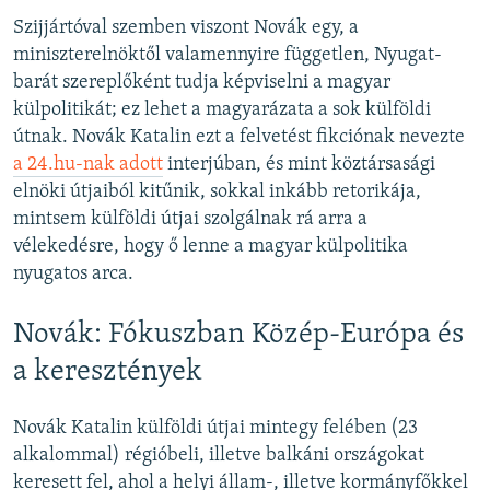
Szijjártóval szemben viszont Novák egy, a
miniszterelnöktől valamennyire független, Nyugat-
barát szereplőként tudja képviselni a magyar
külpolitikát; ez lehet a magyarázata a sok külföldi
útnak. Novák Katalin ezt a felvetést fikciónak nevezte
a 24.hu-nak adott
interjúban, és mint köztársasági
elnöki útjaiból kitűnik, sokkal inkább retorikája,
mintsem külföldi útjai szolgálnak rá arra a
vélekedésre, hogy ő lenne a magyar külpolitika
nyugatos arca.
Novák: Fókuszban Közép-Európa és
a keresztények
Novák Katalin külföldi útjai mintegy felében (23
alkalommal) régióbeli, illetve balkáni országokat
keresett fel, ahol a helyi állam-, illetve kormányfőkkel