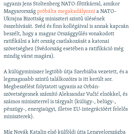
ugyanis Jens Stoltenberg NATO-főtitkárral, amikor
Magyarország
próbálta megakadályozni
a NATO–
Ukrajna Bizottság miniszteri szintű ülésének
összehívását. Svéd és finn kollégáival is annak kapcsán
beszélt, hogy a magyar Országgyűlés vonakodott
ratifikálni a két ország csatlakozását a katonai
szövetséghez (Svédország esetében a ratifikáció még
mindig várat magára).
A külügyminiszer legtöbb útja Szerbiába vezetett, és a
legmagasabb szintű találkozóira is itt került sor.
Megbeszélést folytatott ugyanis az Orbán-
szövetségesnek számító Aleksandar Vučić elnökkel, és
számos miniszterrel is tárgyalt (külügy-, belügy-,
pénzügy-, energiaügyi, illetve EU-integrációért felelős
miniszterek).
Míg Novák Katalin első külföldi útja Lengyelországba