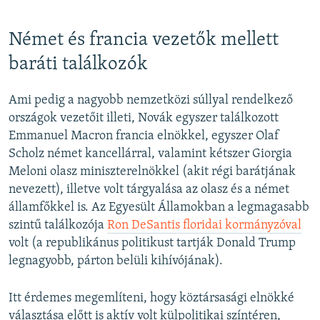
Német és francia vezetők mellett
baráti találkozók
Ami pedig a nagyobb nemzetközi súllyal rendelkező
országok vezetőit illeti, Novák egyszer találkozott
Emmanuel Macron francia elnökkel, egyszer Olaf
Scholz német kancellárral, valamint kétszer Giorgia
Meloni olasz miniszterelnökkel (akit régi barátjának
nevezett), illetve volt tárgyalása az olasz és a német
államfőkkel is. Az Egyesült Államokban a legmagasabb
szintű találkozója
Ron DeSantis floridai kormányzóval
volt (a republikánus politikust tartják Donald Trump
legnagyobb, párton belüli kihívójának).
Itt érdemes megemlíteni, hogy köztársasági elnökké
választása előtt is aktív volt külpolitikai színtéren,