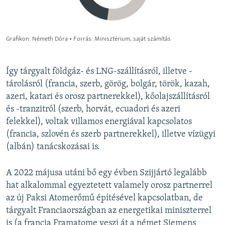
Így tárgyalt földgáz- és LNG-szállításról, illetve -
tárolásról (francia, szerb, görög, bolgár, török, kazah,
azeri, katari és orosz partnerekkel), kőolajszállításról
és -tranzitról (szerb, horvát, ecuadori és azeri
felekkel), voltak villamos energiával kapcsolatos
(francia, szlovén és szerb partnerekkel), illetve vízügyi
(albán) tanácskozásai is.
A 2022 májusa utáni bő egy évben Szijjártó legalább
hat alkalommal egyeztetett valamely orosz partnerrel
az új Paksi Atomerőmű építésével kapcsolatban, de
tárgyalt Franciaországban az energetikai miniszterrel
is (a francia Framatome veszi át a német Siemens