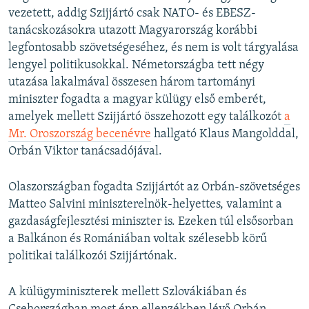
vezetett, addig Szijjártó csak NATO- és EBESZ-
tanácskozásokra utazott Magyarország korábbi
legfontosabb szövetségeséhez, és nem is volt tárgyalása
lengyel politikusokkal. Németországba tett négy
utazása lakalmával összesen három tartományi
miniszter fogadta a magyar külügy első emberét,
amelyek mellett Szijjártó összehozott egy találkozót
a
Mr. Oroszország becenévre
hallgató Klaus Mangolddal,
Orbán Viktor tanácsadójával.
Olaszországban fogadta Szijjártót az Orbán-szövetséges
Matteo Salvini miniszterelnök-helyettes, valamint a
gazdaságfejlesztési miniszter is. Ezeken túl elsősorban
a Balkánon és Romániában voltak szélesebb körű
politikai találkozói Szijjártónak.
A külügyminiszterek mellett Szlovákiában és