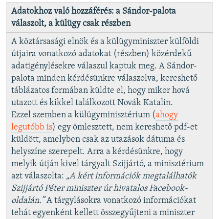
Adatokhoz való hozzáférés: a Sándor-palota
válaszolt, a külügy csak részben
A köztársasági elnök és a külügyminiszter külföldi
útjaira vonatkozó adatokat (részben) közérdekű
adatigénylésekre válaszul kaptuk meg. A Sándor-
palota minden kérdésünkre válaszolva, kereshető
táblázatos formában küldte el, hogy mikor hová
utazott és kikkel találkozott Novák Katalin.
Ezzel szemben a külügyminisztérium (
ahogy
legutóbb is
) egy ömlesztett, nem kereshető pdf-et
küldött, amelyben csak az utazások dátuma és
helyszíne szerepelt. Arra a kérdésünkre, hogy
melyik útján kivel tárgyalt Szijjártó, a minisztérium
azt válaszolta:
„A kért információk megtalálhatók
Szijjártó Péter miniszter úr hivatalos Facebook-
oldalán.”
A tárgylásokra vonatkozó információkat
tehát egyenként kellett összegyűjteni a miniszter