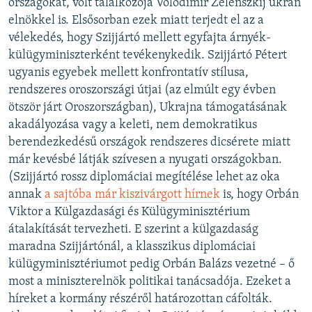
országokat, volt találkozója Volodimir Zelenszkij ukrán
elnökkel is. Elsősorban ezek miatt terjedt el az a
vélekedés, hogy Szijjártó mellett egyfajta árnyék-
külügyminiszterként tevékenykedik. Szijjártó Pétert
ugyanis egyebek mellett konfrontatív stílusa,
rendszeres oroszországi útjai (az elmúlt egy évben
ötször járt Oroszországban), Ukrajna támogatásának
akadályozása vagy a keleti, nem demokratikus
berendezkedésű országok rendszeres dicsérete miatt
már kevésbé látják szívesen a nyugati országokban.
(Szijjártó rossz diplomáciai megítélése lehet az oka
annak
a sajtóba már kiszivárgott hírnek
is, hogy Orbán
Viktor a Külgazdasági és Külügyminisztérium
átalakítását tervezheti. E szerint a külgazdaság
maradna Szijjártónál, a klasszikus diplomáciai
külügyminisztériumot pedig Orbán Balázs vezetné – ő
most a miniszterelnök politikai tanácsadója. Ezeket a
híreket a kormány részéről határozottan cáfolták.