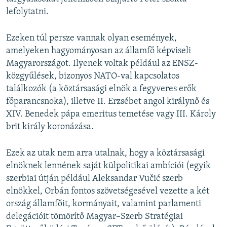
lefolytatni.
Ezeken túl persze vannak olyan események,
amelyeken hagyományosan az államfő képviseli
Magyarországot. Ilyenek voltak például az ENSZ-
közgyűlések, bizonyos NATO-val kapcsolatos
találkozók (a köztársasági elnök a fegyveres erők
főparancsnoka), illetve II. Erzsébet angol királynő és
XIV. Benedek pápa emeritus temetése vagy III. Károly
brit király koronázása.
Ezek az utak nem arra utalnak, hogy a köztársasági
elnöknek lennének saját külpolitikai ambíciói (egyik
szerbiai útján például Aleksandar Vučić szerb
elnökkel, Orbán fontos szövetségesével vezette a két
ország államfőit, kormányait, valamint parlamenti
delegációit tömörítő Magyar–Szerb Stratégiai