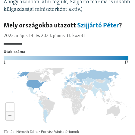
Ahogy azonban látni fogjuk, Szijjártó már ma is inkább
külgazdasági miniszterként aktív.)