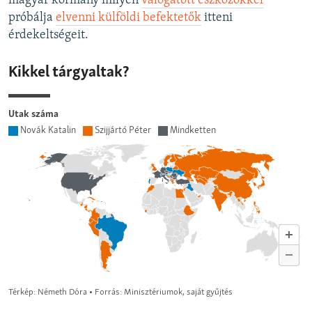
magyar kormány milyen
válogatott eszközökkel
próbálja
elvenni külföldi befektetők
itteni
érdekeltségeit.