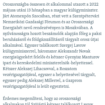
Oroszországba összesen öt alkalommal utazott a 2022
májusa utáni 13 hónapban a magyar külügyminiszter.
Járt Atomexpón Szocsiban, részt vett a Szentpétervári
Nemzetközi Gazdasági Fórumon és az Oroszországi
Energiahét nevű rendezévényen is Moszkvában. A
nyilvánosságra hozott beszámolók alapján főleg a paksi
beruházásról és földgázszállításról tárgyalt orosz útjai
alkalmával. Egyszer találkozott Szergej Lavrov
külügyminiszerrel, háromszor Alekszandr Novak
energiaügyekért felelős és kétszer Gyenyisz Manturov
ipari és kereskedelmi miniszterelnök-helyettessel.
Kétszer Alekszej Lihacsovval, a Roszatom
vezérigazgatójával, egyszer a helyettesével tárgyalt,
egyszer pedig Alekszej Millerrel, a Gazprom
vezérigazgatójával is leült egyeztetni.
Érdemes megemlíteni, hogy az oroszországi
alkalmakon túl Szijjártó kétszer találkozott Lavrov