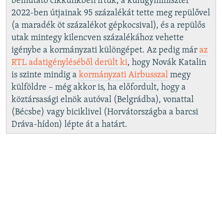
bemutató cikkünkben írtuk, a külügyminiszter
2022-ben útjainak 95 százalékát tette meg repülővel
(a maradék öt százalékot gépkocsival), és a repülős
utak mintegy kilencven százalékához vehette
igénybe a kormányzati különgépet. Az pedig már
az
RTL adatigényléséből derült ki
, hogy Novák Katalin
is szinte mindig a
kormányzati Airbusszal
megy
külföldre – még akkor is, ha előfordult, hogy a
köztársasági elnök autóval (Belgrádba), vonattal
(Bécsbe) vagy biciklivel (Horvátországba a barcsi
Dráva-hídon) lépte át a határt.