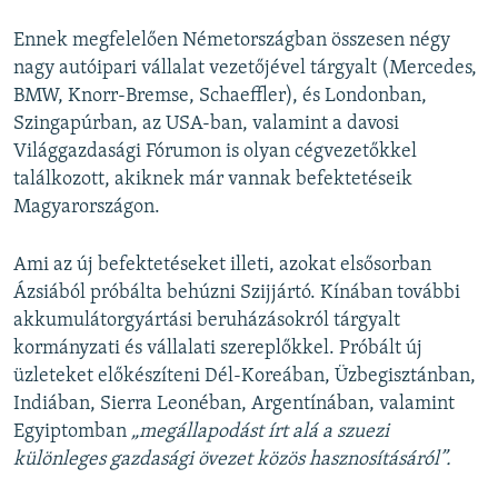
Ennek megfelelően Németországban összesen négy
nagy autóipari vállalat vezetőjével tárgyalt (Mercedes,
BMW, Knorr-Bremse, Schaeffler), és Londonban,
Szingapúrban, az USA-ban, valamint a davosi
Világgazdasági Fórumon is olyan cégvezetőkkel
találkozott, akiknek már vannak befektetéseik
Magyarországon.
Ami az új befektetéseket illeti, azokat elsősorban
Ázsiából próbálta behúzni Szijjártó. Kínában további
akkumulátorgyártási beruházásokról tárgyalt
kormányzati és vállalati szereplőkkel. Próbált új
üzleteket előkészíteni Dél-Koreában, Üzbegisztánban,
Indiában, Sierra Leonéban, Argentínában, valamint
Egyiptomban
„megállapodást írt alá a szuezi
különleges gazdasági övezet közös hasznosításáról”.