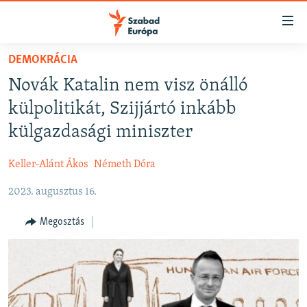
Akadálymentes
mód
Ugrás
DEMOKRÁCIA
a
NAPIRENDEN
Novák Katalin nem visz önálló
fő
AKTUÁLIS
oldalra
külpolitikát, Szijjártó inkább
FELIRATKOZÁS
PODCASTOK
Ugrás
külgazdasági miniszter
a
VIDEÓK
tartalomjegyzékre
Keller-Alánt Ákos
Németh Dóra
Spotify
ELEMZŐ
Ugrás
a
2023. augusztus 16.
NER15
Feliratkozás
keresésre
SZABADON
Megosztás
TÁRSADALOM
DEMOKRÁCIA
A PÉNZ NYOMÁBAN