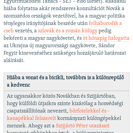
Együttműködési Tanács – SET – első ülését). Ráadásul
hiába folytatna akár rendszeres konzultációt Novák a
szomszédos országok vezetőivel, ha a magyar politika
tényleges irányítójának beszéde után
felháborodik a
cseh
vezetés, a
szlovák és a román külügy
pedig
bekéreti a magyar nagykövetet, és
öt hónapig halogatta
az Ukrajna új magyarországi nagykövete, Sándor
Fegyir kinevezéséhez szükséges hozzájáruló határozat
aláírását.
Hiába a vonat és a bicikli, továbbra is a különrepülő
a kedvenc
Az ugyanakkor közös Novákban és Szijjártóban,
hogy külföldi útjaikra szinte kizárólag a honvédségi
csapatszállítónak nevezett,
bőrfotelekkel és -
kanapékkal felszerelt
kormányzati különgépekkel
mennek. Ahogy azt a
Szijjártó Péter utazásait