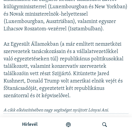
külügyminiszterrel (Luxembourgban és New Yorkban)
és Novak miniszterelnök-helyettessel
(Luxembourgban, Ausztriában), valamint egyszer
Lihacsov Roszatom-vezérrel (Isztambulban).
Az Egyesült Államokban (a már említett nemzetközi
szervezetek tanácskozásain és a vállalatvezetőkkel
való egyeztetéseken túl) republikánus politikusokkal
találkozott, valamint konzervatív szervezetek
találkozóin vett részt Szijjártó. Kitüntette Jared
Kushnert, Donald Trump volt amerikai elnök vejét és
főtanácsadóját, egyeztetett két republikánus
szenátorral és öt képviselővel.
A cikk elkészítésében nagy segítséget nyújtott Lónyai Ani.
Hírlevél
Megosztás
Follow us