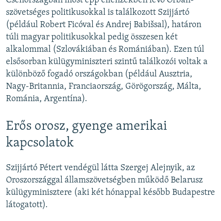
Csehországban most épp ellenzékben lévő Orbán-
szövetséges politikusokkal is találkozott Szijjártó
(például Robert Ficóval és Andrej Babišsal), határon
túli magyar politikusokkal pedig összesen két
alkalommal (Szlovákiában és Romániában). Ezen túl
elsősorban külügyminiszteri szintű találkozói voltak a
különböző fogadó országokban (például Ausztria,
Nagy-Britannia, Franciaország, Görögország, Málta,
Románia, Argentína).
Erős orosz, gyenge amerikai
kapcsolatok
Szijjártó Pétert vendégül látta Szergej Alejnyik, az
Oroszországgal államszövetségben működő Belarusz
külügyminisztere (aki két hónappal később Budapestre
látogatott).