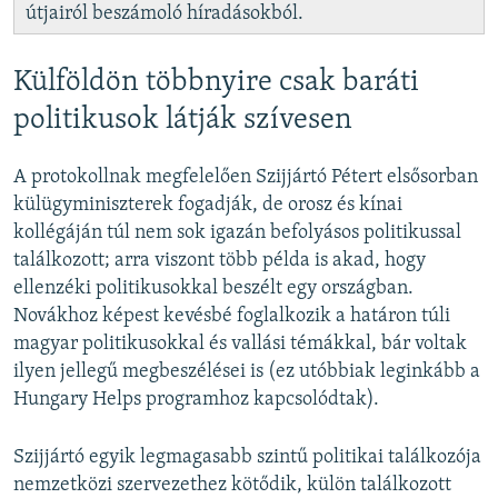
útjairól beszámoló híradásokból.
Külföldön többnyire csak baráti
politikusok látják szívesen
A protokollnak megfelelően Szijjártó Pétert elsősorban
külügyminiszterek fogadják, de orosz és kínai
kollégáján túl nem sok igazán befolyásos politikussal
találkozott; arra viszont több példa is akad, hogy
ellenzéki politikusokkal beszélt egy országban.
Novákhoz képest kevésbé foglalkozik a határon túli
magyar politikusokkal és vallási témákkal, bár voltak
ilyen jellegű megbeszélései is (ez utóbbiak leginkább a
Hungary Helps programhoz kapcsolódtak).
Szijjártó egyik legmagasabb szintű politikai találkozója
nemzetközi szervezethez kötődik, külön találkozott