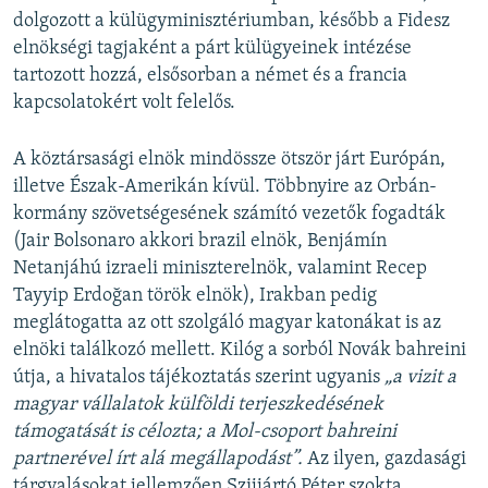
dolgozott a külügyminisztériumban, később a Fidesz
elnökségi tagjaként a párt külügyeinek intézése
tartozott hozzá, elsősorban a német és a francia
kapcsolatokért volt felelős.
A köztársasági elnök mindössze ötször járt Európán,
illetve Észak-Amerikán kívül. Többnyire az Orbán-
kormány szövetségesének számító vezetők fogadták
(Jair Bolsonaro akkori brazil elnök, Benjámín
Netanjáhú izraeli miniszterelnök, valamint Recep
Tayyip Erdoğan török elnök), Irakban pedig
meglátogatta az ott szolgáló magyar katonákat is az
elnöki találkozó mellett. Kilóg a sorból Novák bahreini
útja, a hivatalos tájékoztatás szerint ugyanis
„a vizit a
magyar vállalatok külföldi terjeszkedésének
támogatását is célozta; a Mol-csoport bahreini
partnerével írt alá megállapodást”.
Az ilyen, gazdasági
tárgyalásokat jellemzően Szijjártó Péter szokta