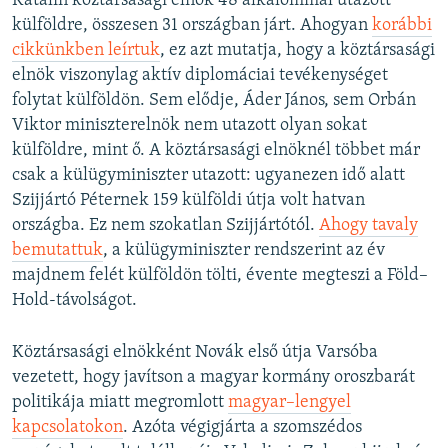
Katalin köztársasági elnök 48 alkalommal utazott
külföldre, összesen 31 országban járt. Ahogyan
korábbi
cikkünkben leírtuk
, ez azt mutatja, hogy a köztársasági
elnök viszonylag aktív diplomáciai tevékenységet
folytat külföldön. Sem elődje, Áder János, sem Orbán
Viktor miniszterelnök nem utazott olyan sokat
külföldre, mint ő. A köztársasági elnöknél többet már
csak a külügyminiszter utazott: ugyanezen idő alatt
Szijjártó Péternek 159 külföldi útja volt hatvan
országba. Ez nem szokatlan Szijjártótól.
Ahogy tavaly
bemutattuk
, a külügyminiszter rendszerint az év
majdnem felét külföldön tölti, évente megteszi a Föld–
Hold-távolságot.
Köztársasági elnökként Novák első útja Varsóba
vezetett, hogy javítson a magyar kormány oroszbarát
politikája miatt megromlott
magyar–lengyel
kapcsolatokon
. Azóta végigjárta a szomszédos