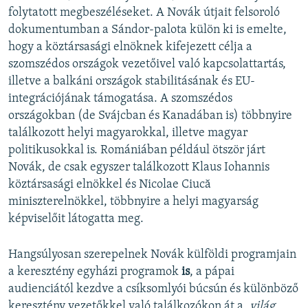
folytatott megbeszéléseket. A Novák útjait felsoroló
dokumentumban a Sándor-palota külön ki is emelte,
hogy a köztársasági elnöknek kifejezett célja a
szomszédos országok vezetőivel való kapcsolattartás,
illetve a balkáni országok stabilitásának és EU-
integrációjának támogatása. A szomszédos
országokban (de Svájcban és Kanadában is) többnyire
találkozott helyi magyarokkal, illetve magyar
politikusokkal is. Romániában például ötször járt
Novák, de csak egyszer találkozott Klaus Iohannis
köztársasági elnökkel és Nicolae Ciucă
miniszterelnökkel, többnyire a helyi magyarság
képviselőit látogatta meg.
Hangsúlyosan szerepelnek Novák külföldi programjain
a keresztény egyházi programok
is
, a pápai
audienciától kezdve a csíksomlyói búcsún és különböző
keresztény vezetőkkel való találkozókon át a
„világ