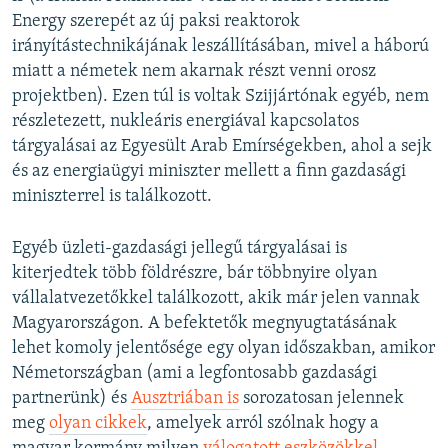
Energy szerepét az új paksi reaktorok
irányítástechnikájának leszállításában, mivel a háború
miatt a németek nem akarnak részt venni orosz
projektben). Ezen túl is voltak Szijjártónak egyéb, nem
részletezett, nukleáris energiával kapcsolatos
tárgyalásai az Egyesült Arab Emírségekben, ahol a sejk
és az energiaügyi miniszter mellett a finn gazdasági
miniszterrel is találkozott.
Egyéb üzleti-gazdasági jellegű tárgyalásai is
kiterjedtek több földrészre, bár többnyire olyan
vállalatvezetőkkel találkozott, akik már jelen vannak
Magyarországon. A befektetők megnyugtatásának
lehet komoly jelentősége egy olyan időszakban, amikor
Németországban (ami a legfontosabb gazdasági
partnerünk) és
Ausztriában is
sorozatosan jelennek
meg
olyan cikkek
, amelyek arról szólnak hogy a