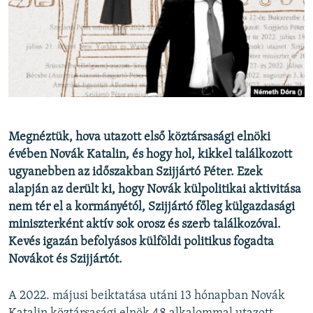
EURÓPAI UNIÓ
VILÁG
KLÍMAVÁLTOZÁS
A MÚLT TANULSÁGAI
KÖVESSEN MINKET!
Megnéztük, hova utazott első köztársasági elnöki
évében Novák Katalin, és hogy hol, kikkel találkozott
ugyanebben az időszakban Szijjártó Péter. Ezek
alapján az derült ki, hogy Novák külpolitikai aktivitása
Valamennyi RFE/RL weboldal
nem tér el a kormányétól, Szijjártó főleg külgazdasági
miniszterként aktív sok orosz és szerb találkozóval.
Kevés igazán befolyásos külföldi politikus fogadta
Novákot és Szijjártót.
A 2022. májusi beiktatása utáni 13 hónapban Novák