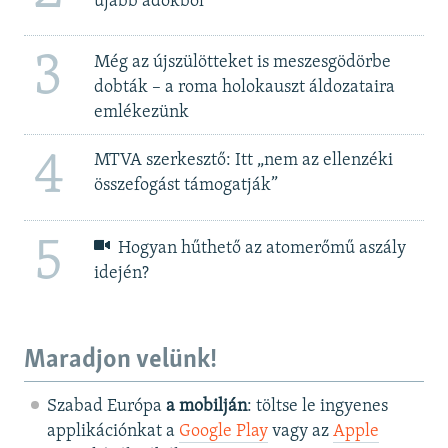
újabb adókból
3
Még az újszülötteket is meszesgödörbe
dobták – a roma holokauszt áldozataira
emlékezünk
4
MTVA szerkesztő: Itt „nem az ellenzéki
összefogást támogatják”
5
Hogyan hűthető az atomerőmű aszály
idején?
Maradjon velünk!
Szabad Európa
a mobilján
: töltse le ingyenes
applikációnkat a
Google Play
vagy az
Apple