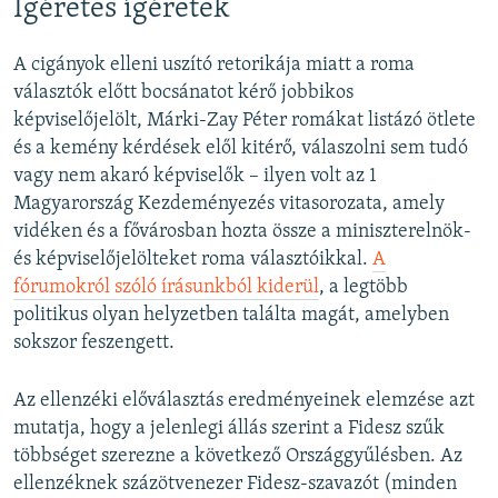
Ígéretes ígéretek
A cigányok elleni uszító retorikája miatt a roma
választók előtt bocsánatot kérő jobbikos
képviselőjelölt, Márki-Zay Péter romákat listázó ötlete
és a kemény kérdések elől kitérő, válaszolni sem tudó
vagy nem akaró képviselők – ilyen volt az 1
Magyarország Kezdeményezés vitasorozata, amely
vidéken és a fővárosban hozta össze a miniszterelnök-
és képviselőjelölteket roma választóikkal.
A
fórumokról szóló írásunkból kiderül
, a legtöbb
politikus olyan helyzetben találta magát, amelyben
sokszor feszengett.
Az ellenzéki előválasztás eredményeinek elemzése azt
mutatja, hogy a jelenlegi állás szerint a Fidesz szűk
többséget szerezne a következő Országgyűlésben. Az
ellenzéknek százötvenezer Fidesz-szavazót (minden