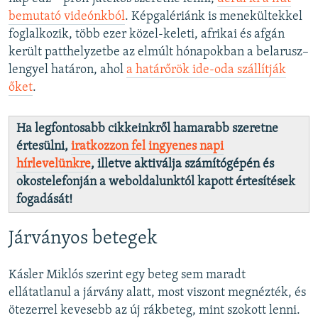
bemutató videónkból
. Képgalériánk is menekültekkel
foglalkozik, több ezer közel-keleti, afrikai és afgán
került patthelyzetbe az elmúlt hónapokban a belarusz–
lengyel határon, ahol
a határőrök ide-oda szállítják
őket
.
Ha legfontosabb cikkeinkről hamarabb szeretne
értesülni,
iratkozzon fel ingyenes napi
hírlevelünkre
, illetve aktiválja számítógépén és
okostelefonján a weboldalunktól kapott értesítések
fogadását!
Járványos betegek
Kásler Miklós szerint egy beteg sem maradt
ellátatlanul a járvány alatt, most viszont megnézték, és
ötezerrel kevesebb az új rákbeteg, mint szokott lenni.