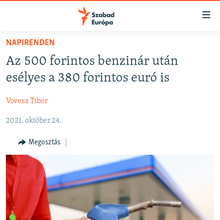
Akadálymentes
mód
Ugrás
NAPIRENDEN
a
NAPIRENDEN
Az 500 forintos benzinár után
fő
AKTUÁLIS
oldalra
esélyes a 380 forintos euró is
FELIRATKOZÁS
PODCASTOK
Ugrás
a
Vovesz Tibor
VIDEÓK
tartalomjegyzékre
Spotify
2021. október 24.
ELEMZŐ
Ugrás
a
NER15
Megosztás
Feliratkozás
keresésre
SZABADON
TÁRSADALOM
DEMOKRÁCIA
A PÉNZ NYOMÁBAN