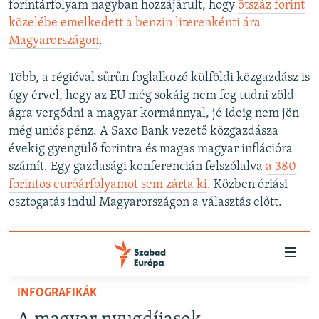
forintárfolyam nagyban hozzájárult, hogy
ötszáz forint
közelébe emelkedett a benzin literenkénti ára
Magyarországon
.
Több, a régióval sűrűn foglalkozó külföldi közgazdász is
úgy érvel, hogy az EU még sokáig nem fog tudni zöld
ágra vergődni a magyar kormánnyal, jó ideig nem jön
még uniós pénz. A Saxo Bank vezető közgazdásza
évekig gyengülő forintra és magas magyar inflációra
számít. Egy gazdasági konferencián felszólalva
a 380
forintos euróárfolyamot sem zárta ki
. Közben óriási
osztogatás indul Magyarországon a választás előtt.