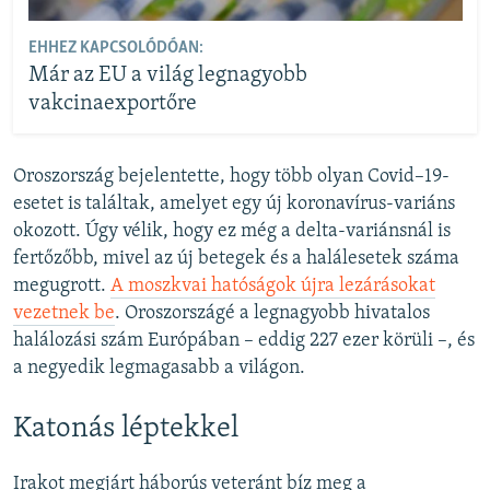
EHHEZ KAPCSOLÓDÓAN:
Már az EU a világ legnagyobb
vakcinaexportőre
Oroszország bejelentette, hogy több olyan Covid–19-
esetet is találtak, amelyet egy új koronavírus-variáns
okozott. Úgy vélik, hogy ez még a delta-variánsnál is
fertőzőbb, mivel az új betegek és a halálesetek száma
megugrott.
A moszkvai hatóságok újra lezárásokat
vezetnek be
. Oroszországé a legnagyobb hivatalos
halálozási szám Európában – eddig 227 ezer körüli –, és
a negyedik legmagasabb a világon.
Katonás léptekkel
Irakot megjárt háborús veteránt bíz meg a