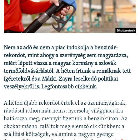
EURÓPAI UNIÓ
VILÁG
KLÍMAVÁLTOZÁS
A MÚLT TANULSÁGAI
Nem az adó és nem a piac indokolja a benzinár-
rekordot, mint ahogy a szerénység sem magyarázza,
KÖVESSEN MINKET!
miért lépett vissza a magyar kormány a szlovák
termőföldvásárlástól. A héten írtunk a romáknak tett
ígéretekről és a Márki-Zayra leselkedő politikai
Valamennyi RFE/RL weboldal
veszélyekről is. Legfontosabb cikkeink.
A héten újabb rekordot értek el az üzemanyagárak,
ráadásul itthon már nem a nyersolaj világpiaci ára
határozza meg, mennyit fizetünk a benzinkúton. Az
okokat máshol találtuk meg elemző cikkünkben: a
szállítási költségek, valamint a nagyon gyenge