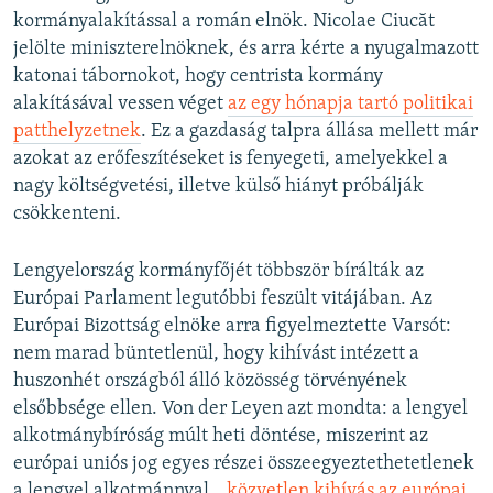
kormányalakítással a román elnök. Nicolae Ciucăt
jelölte miniszterelnöknek, és arra kérte a nyugalmazott
katonai tábornokot, hogy centrista kormány
alakításával vessen véget
az egy hónapja tartó politikai
patthelyzetnek
. Ez a gazdaság talpra állása mellett már
azokat az erőfeszítéseket is fenyegeti, amelyekkel a
nagy költségvetési, illetve külső hiányt próbálják
csökkenteni.
Lengyelország kormányfőjét többször bírálták az
Európai Parlament legutóbbi feszült vitájában. Az
Európai Bizottság elnöke arra figyelmeztette Varsót:
nem marad büntetlenül, hogy kihívást intézett a
huszonhét országból álló közösség törvényének
elsőbbsége ellen. Von der Leyen azt mondta: a lengyel
alkotmánybíróság múlt heti döntése, miszerint az
európai uniós jog egyes részei összeegyeztethetetlenek
a lengyel alkotmánnyal, „
közvetlen kihívás az európai