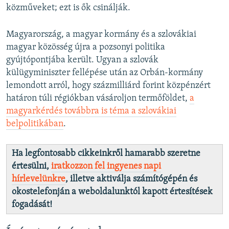
közműveket; ezt is ők csinálják.
Magyarország, a magyar kormány és a szlovákiai
magyar közösség újra a pozsonyi politika
gyújtópontjába került. Ugyan a szlovák
külügyminiszter fellépése után az Orbán-kormány
lemondott arról, hogy százmilliárd forint közpénzért
határon túli régiókban vásároljon termőföldet,
a
magyarkérdés továbbra is téma a szlovákiai
belpolitikában
.
Ha legfontosabb cikkeinkről hamarabb szeretne
értesülni,
iratkozzon fel ingyenes napi
hírlevelünkre
, illetve aktiválja számítógépén és
okostelefonján a weboldalunktól kapott értesítések
fogadását!