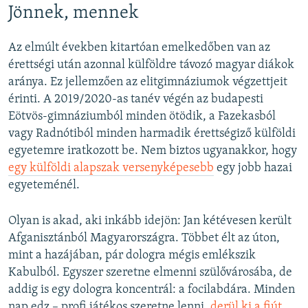
Jönnek, mennek
Az elmúlt években kitartóan emelkedőben van az
érettségi után azonnal külföldre távozó magyar diákok
aránya. Ez jellemzően az elitgimnáziumok végzettjeit
érinti. A 2019/2020-as tanév végén az budapesti
Eötvös-gimnáziumból minden ötödik, a Fazekasból
vagy Radnótiból minden harmadik érettségiző külföldi
egyetemre iratkozott be. Nem biztos ugyanakkor, hogy
egy külföldi alapszak versenyképesebb
egy jobb hazai
egyeteménél.
Olyan is akad, aki inkább idejön: Jan kétévesen került
Afganisztánból Magyarországra. Többet élt az úton,
mint a hazájában, pár dologra mégis emlékszik
Kabulból. Egyszer szeretne elmenni szülővárosába, de
addig is egy dologra koncentrál: a focilabdára. Minden
nap edz – profi játékos szeretne lenni,
derül ki a fiút