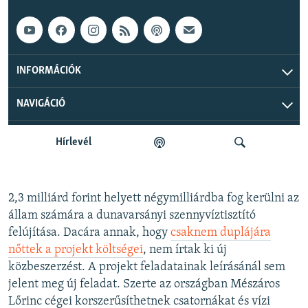
2,3 milliárd forint helyett négymilliárdba fog kerülni az
állam számára a dunavarsányi szennyvíztisztító
felújítása. Dacára annak, hogy
csaknem duplájára
nőttek a projekt költségei
, nem írtak ki új
közbeszerzést. A projekt feladatainak leírásánál sem
jelent meg új feladat. Szerte az országban Mészáros
Lőrinc cégei korszerűsíthetnek csatornákat és vízi