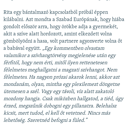
Rita egy bántalmazó kapcsolatból próbál éppen
kilábalni. Azt mondta a Szabad Európának, hogy hiába
gondolt először arra, hogy örökbe adja a gyermekét,
akit a szíve alatt hordozott, amint elkezdett volna
gömbölyödni a hasa, volt partnere agyonverte volna őt
a babával együtt.
„Egy kommentben olvastam
valamikor a szívhangtörvény megjelenése után egy
férfitól, hogy nem érti, mitől ilyen rettenetesen
félelmetes meghallgatni a magzati szívhangot. Nem
félelmetes. Ha nagyon prózai akarok lenni, akkor azt
mondanám, olyan, mintha egy plexilemezt döngetne
ütemesen a szél. Vagy egy távoli, víz alatt zakatoló
mozdony hangja. Csak miközben hallgatod, a tiéd, úgy
érzed, megszűnik dobogni egy pillanatra. Belehalsz
kicsit, mert tudod, el kell őt vetetned. Nincs más
lehetőség. Szeretnéd befogni a füled.”