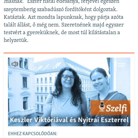
másnak.”
Eszter fiatal édesanya, férjével egészen
szeptemberig szabadúszó fordítóként dolgoztak.
Katáztak. Azt mondta lapunknak, hogy párja azóta
talált állást, ő még nem. Szeretnének majd egyszer
testvért a gyereküknek, de most túl kilátástalan a
helyzetük.
EHHEZ KAPCSOLÓDÓAN: