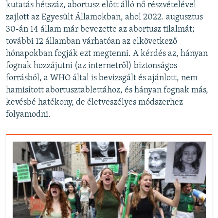
kutatás hétszáz, abortusz előtt álló nő részvételével
zajlott az Egyesült Államokban, ahol 2022. augusztus
30-án 14 állam már bevezette az abortusz tilalmát;
további 12 államban várhatóan az elkövetkező
hónapokban fogják ezt megtenni. A kérdés az, hányan
fognak hozzájutni (az internetről) biztonságos
forrásból, a WHO által is bevizsgált és ajánlott, nem
hamisított abortusztablettához, és hányan fognak más,
kevésbé hatékony, de életveszélyes módszerhez
folyamodni.