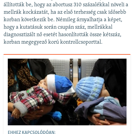
állították be, hogy az abortusz 310 százalékkal növeli a
mellrák kockázatát, ha az első terhesség csak idősebb
korban következik be. Némileg árnyalhatja a képet,
hogy a kutatásuk során csupán száz, mellrákkal
diagnosztizált nő esetét hasonlították össze kétszáz,
korban megegyező korú kontrollcsoporttal.
EHHEZ KAPCSOLÓDÓAN: