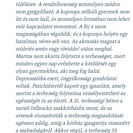
túlélésre. A rendellenesség semmilyen módon
nem gyógyítható. A koponya nélküli gyermek nem
lát és nem hall, és semmilyen formában nem lehet
vele kapcsolatot teremteni. A fej a szem
magasságában végződik, és a koponya helyén egy
hatalmas, véres seb van. Az akraniás magzat a
születés során vagy röviddel utána meghal.
Marina nem akarta folytatni a terhességet, mert
minden egyes nap erősítette a kötődését egy
olyan gyermekhez, aki meg fog halni.
Depresszióba esett, öngyilkossági gondolatai
voltak. Pszichiátertől kapott egy igazolást, amely
szerint a terhesség folytatása veszélyeztetheti az
egészségét és az életét. A 31. terhességi héten a
varsói Inflancka szakkórházba ment, de az
orvosok elutasították a terhesség megszakítását
egészen addig, amíg a kórház igazgatója visszatért
a szabadságáról. Akkor végül, a terhesség 33.