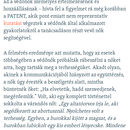
ad a védőnők személyes értelmezésének és
hozzáállásának – hívta fel a figyelmet rá még korábban
a PATENT, akik pont emiatt nem reprezentatív
kutatást
végeztek a védőnők által alkalmazott
gyakorlatokról a tanácsadáson részt vevő nők
segítségével.
A felmérés eredménye azt mutatta, hogy az esetek
többségében a védőnők próbálták rábeszélni a nőket
arra, hogy tartsák meg a terhességüket. Akadt olyan,
akinek a kommunikációjából hiányzott az együttérzés,
a nők úgy érezték a beszélgetés alatt, mintha
büntetnék őket: „Ha elvetetik, hadd szenvedjenek,
megérdemlik.” Volt, aki egy komplett történettel
sokkolta a várandós nőt:
„Egy altatóorvos írja le, aki
segédkezett az abortusznál. Nyolchetes volt a
terhesség. Egyben, a burokkal kijött a magzat, és a
burokban lubickolt egy kis emberi lényecske. Mindene