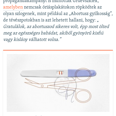
propagandakampányt is indítottak Gruevszkiék,
amelyben
nemcsak óriásplakátokon röpködtek az
olyan szlogenek, mint például az „Abortusz gyilkosság”,
de tévészpotokban is azt lehetett hallani, hogy: „​
Gratulálok, az abortuszod sikeres volt, épp most ölted
meg az egészséges babádat, akiből gyönyörű kisfiú
vagy kislány válhatott volna.”