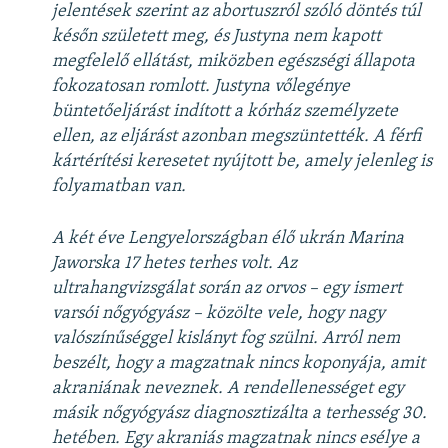
jelentések szerint az abortuszról szóló döntés túl
későn született meg, és Justyna nem kapott
megfelelő ellátást, miközben egészségi állapota
fokozatosan romlott. Justyna vőlegénye
büntetőeljárást indított a kórház személyzete
ellen, az eljárást azonban megszüntették. A férfi
kártérítési keresetet nyújtott be, amely jelenleg is
folyamatban van.
A két éve Lengyelországban élő ukrán Marina
Jaworska 17 hetes terhes volt. Az
ultrahangvizsgálat során az orvos – egy ismert
varsói nőgyógyász – közölte vele, hogy nagy
valószínűséggel kislányt fog szülni. Arról nem
beszélt, hogy a magzatnak nincs koponyája, amit
akraniának neveznek. A rendellenességet egy
másik nőgyógyász diagnosztizálta a terhesség 30.
hetében. Egy akraniás magzatnak nincs esélye a