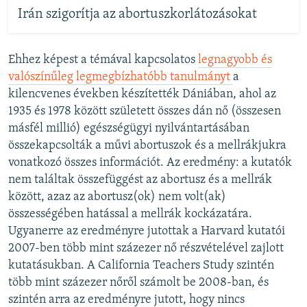
Irán szigorítja az abortuszkorlátozásokat
Ehhez képest a témával kapcsolatos
legnagyobb és
valószínűleg legmegbízhatóbb tanulmányt
a
kilencvenes években készítették Dániában, ahol az
1935 és 1978 között született összes dán nő (összesen
másfél millió) egészségügyi nyilvántartásában
összekapcsolták a művi abortuszok és a mellrákjukra
vonatkozó összes információt. Az eredmény: a kutatók
nem találtak összefüggést az abortusz és a mellrák
között, azaz az abortusz(ok) nem volt(ak)
összességében hatással a mellrák kockázatára.
Ugyanerre az eredményre jutottak a Harvard kutatói
2007-ben több mint százezer nő részvételével zajlott
kutatásukban. A California Teachers Study szintén
több mint százezer nőről számolt be 2008-ban, és
szintén arra az eredményre jutott, hogy nincs