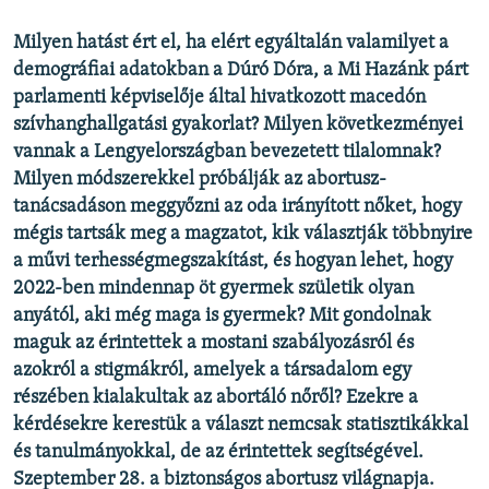
Milyen hatást ért el, ha elért egyáltalán valamilyet a
demográfiai adatokban a Dúró Dóra, a Mi Hazánk párt
parlamenti képviselője által hivatkozott macedón
szívhanghallgatási gyakorlat? Milyen következményei
vannak a Lengyelországban bevezetett tilalomnak?
Milyen módszerekkel próbálják az abortusz-
tanácsadáson meggyőzni az oda irányított nőket, hogy
mégis tartsák meg a magzatot, kik választják többnyire
a művi terhességmegszakítást, és hogyan lehet, hogy
2022-ben mindennap öt gyermek születik olyan
anyától, aki még maga is gyermek? Mit gondolnak
maguk az érintettek a mostani szabályozásról és
azokról a stigmákról, amelyek a társadalom egy
részében kialakultak az abortáló nőről? Ezekre a
kérdésekre kerestük a választ nemcsak statisztikákkal
és tanulmányokkal, de az érintettek segítségével.
Szeptember 28. a biztonságos abortusz világnapja.