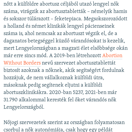
nőtt a külföldre abortusz céljából utazó lengyel nők
száma, virágzik az abortusztabletták – némelyik hamis
és sokszor túlárazott – feketepiaca. Megsokszorozódott
a holland és német klinikák lengyel pácienseinek
száma is, ahol nemcsak az abortuszt végzik el, de a
daganatos betegséggel küzdő várandósokat is kezelik,
mert Lengyelországban a magzati élet elsőbbsége okán
már erre sincs mód. A 2019-ben létrehozott
Abortion
Without Borders
nevű szervezet abortusztablettát
biztosít azoknak a nőknek, akik segítségért fordulnak
hozzájuk, de nem vállalkoznak külföldi útra,
másoknak pedig segítenek eljutni a külföldi
abortuszklinikákra. 2020-ban 5237, 2021-ben már
31.790 alkalommal keresték fel őket várandós nők
Lengyelországból.
Nőjogi szervezetek szerint az országban folyamatosan
csorbul a nők autonómiája, csak hogy egy példát