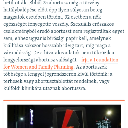
betiltották. Ebből 75 abortusz még a törvény
hatálybalépése előtt épp ilyen súlyosan beteg
magzatok esetében történt, 32 esetben a nők
egészségét fenyegette veszély. Szexuális erőszakos
cselekményből eredő abortuszt nem regisztráltak egyet
sem, ehhez ugyanis bírósági papír kell, amelynek
kiállítása sokszor hosszabb ideig tart, míg maga a
várandósság. De a hivatalos adatok nem tükrözik a
lengyelországi abortusz valóságát –
írja a Foundation
for Women and Family Planning
. Az abortuszok
többsége a lengyel jogrendszeren kívül történik: a
terhesek vagy abortusztablettát rendelnek, vagy
külföldi klinikára utaznak abortuszra.