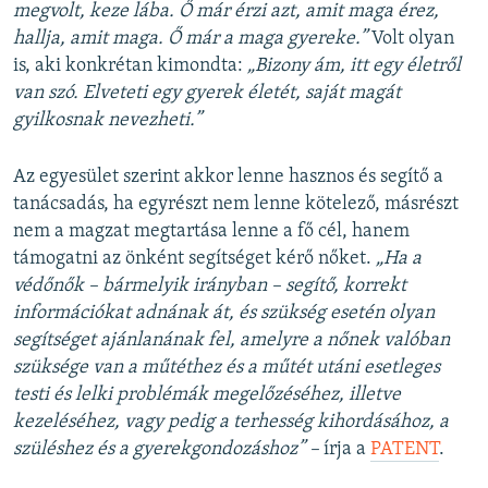
megvolt, keze lába. Ő már érzi azt, amit maga érez,
hallja, amit maga. Ő már a maga gyereke.”
Volt olyan
is, aki konkrétan kimondta:
„Bizony ám, itt egy életről
van szó. Elveteti egy gyerek életét, saját magát
gyilkosnak nevezheti.”
Az egyesület szerint akkor lenne hasznos és segítő a
tanácsadás, ha egyrészt nem lenne kötelező, másrészt
nem a magzat megtartása lenne a fő cél, hanem
támogatni az önként segítséget kérő nőket.
„Ha a
védőnők – bármelyik irányban – segítő, korrekt
információkat adnának át, és szükség esetén olyan
segítséget ajánlanának fel, amelyre a nőnek valóban
szüksége van a műtéthez és a műtét utáni esetleges
testi és lelki problémák megelőzéséhez, illetve
kezeléséhez, vagy pedig a terhesség kihordásához, a
szüléshez és a gyerekgondozáshoz” –
írja a
PATENT
.