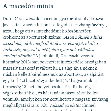
A macedón minta
Dúró Dóra az észak-macedón gyakorlatra hivatkozva
javasolta az azóta itthon is elfogadott szívhangtörvényt,
azzal, hogy ott az intézkedésnek köszönhetően
csökkent az abortuszok száma:
„Azon nőknek a húsz
százaléka, akik meghallották a szívhangot, elállt a
terhességmegszakítástól, és a gyermek vállalása
mellett döntött.”
A jobboldali, Gruevszki vezette
kormány 2013-ban bevezetett intézkedése országában
masszív tiltakozást váltott ki. Ez alapján a nőknek
írásban kellett kérelmezniük az abortuszt, az eljárást
egy kórházi bizottsággal kellett jóváhagyatniuk, a
terhesség 12. hete helyett csak a tizedik hetéig
végeztethették el, és két tanácsadáson részt kellett
venniük, amelyeken sor kerülhetett a magzati szívhang
meghallgatására is. Sőt, ​
Válaszd az életet
címmel