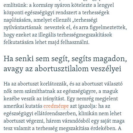
említsünk: a kormány nyáron kötelezte a lengyel
központi egészségügyi rendszert a terhességek
naplózására, amelyet ellenzői ​
„
terhességi
nyilvántartásnak ​ neveztek el, és arra figyelmeztettek,
hogy ezeket az illegális terhességmegszakítások
felkutatására lehet majd felhasználni.
Ha senki sem segít, segíts magadon,
avagy az abortusztilalom veszélyei
Ha az abortuszt korlátozzák, és az abortuszt választó
nők nem számíthatnak az egészségügyre, a maguk
kezébe veszik az irányítást. Egy nemrég megjelent
amerikai kutatás
eredménye
azt igazolja: ha az
egészségügyi ellátórendszerben, klinikán nem lehet
abortuszt végezni, három várandósból egy saját maga
tesz valamit a terhesség megszakítása érdekében. A