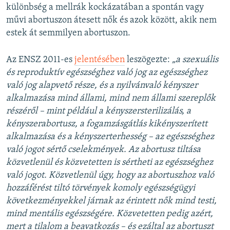
különbség a mellrák kockázatában a spontán vagy
művi abortuszon átesett nők és azok között, akik nem
estek át semmilyen abortuszon.
Az ENSZ 2011-es
jelentésében
leszögezte:
„a szexuális
és reproduktív egészséghez való jog az egészséghez
való jog alapvető része, és a nyilvánvaló kényszer
alkalmazása mind állami, mind nem állami szereplők
részéről – mint például a kényszersterilizálás, a
kényszerabortusz, a fogamzásgátlás kikényszerített
alkalmazása és a kényszerterhesség – az egészséghez
való jogot sértő cselekmények. Az abortusz tiltása
közvetlenül és közvetetten is sértheti az egészséghez
való jogot. Közvetlenül úgy, hogy az abortuszhoz való
hozzáférést tiltó törvények komoly egészségügyi
következményekkel járnak az érintett nők mind testi,
mind mentális egészségére. Közvetetten pedig azért,
mert a tilalom a beavatkozás – és ezáltal az abortuszt