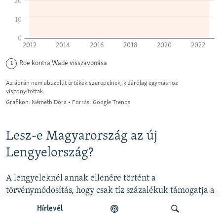
Lesz-e Magyarország az új
Lengyelország?
A lengyeleknél annak ellenére történt a
törvénymódosítás, hogy csak tíz százalékuk támogatja a
szigorúbb tilalmat. A lakosság többi része nagyjából
Hírlevél
megosztott az enyhébb korlátozásokhoz való