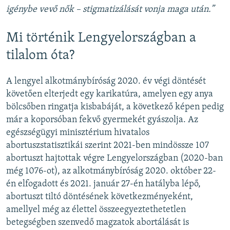
igénybe vevő nők – stigmatizálását vonja maga után.”
Mi történik Lengyelországban a
tilalom óta?
A lengyel alkotmánybíróság 2020. év végi döntését
követően elterjedt egy karikatúra, amelyen egy anya
bölcsőben ringatja kisbabáját, a következő képen pedig
már a koporsóban fekvő gyermekét gyászolja. Az
egészségügyi minisztérium hivatalos
abortuszstatisztikái szerint 2021-ben mindössze 107
abortuszt hajtottak végre Lengyelországban (2020-ban
még 1076-ot), az alkotmánybíróság 2020. október 22-
én elfogadott és 2021. január 27-én hatályba lépő,
abortuszt tiltó döntésének következményeként,
amellyel még az élettel összeegyeztethetetlen
betegségben szenvedő magzatok abortálását is