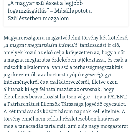
„A magyar szülészet a legjobb
fogamzásgátlás” – Másállapotot a
Szülészetben mozgalom
Magyarországon a magzatvédelmi törvény két kötelező,
„a magzat megtartására irányuló”
tanácsadást ír elő,
amelyek közül az első célja kifejezetten az, hogy a nőt
a magzat megtartása érdekében tájékoztassa, és csak a
második alkalommal van szó a terhességmegszakítás
jogi kereteiről, az abortuszt nyújtó egészségügyi
intézményekről és a családtervezésről, illetve ezen
állítanak ki egy felhatalmazást az orvosnak, hogy
életellenes beavatkozást hajtson végre – írja a PATENT,
a Patriarchátust Ellenzők Társasága jogvédő egyesület.
A két tanácsadás között három napnak kell eltelnie. A
törvény ennél nem sokkal részletesebben határozza
meg a tanácsadás tartalmát, ami elég nagy mozgásteret