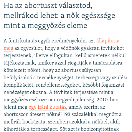
Ha az abortuszt választod,
mellrákod lehet: a nők egészsége
mint a meggyőzés eleme
A fenti kutatás egyik eredményeként azt
állapította
meg
az egyesület, hogy a védőnők gyakran tévhiteket
terjesztenek, illetve elfogultan, kellő ismeretek nélkül
tájékoztatnak, amikor azzal riogatják a tanácsadásra
kötelezett nőket, hogy az abortusz súlyosan
befolyásolná a termékenységet, terhességi vagy szülési
komplikációt, rendellenességeket, későbbi fogamzási
nehézséget okozna. A tévhitek terjesztése mint a
meggyőzés eszköze nem egyedi jelenség. 2010-ben
jelent meg
egy iráni kutatás
, amely szerint az
abortuszon átesett nőknél 193 százalékkal megnőtt a
mellrák kockázata, szemben azokkal a nőkkel, akik
kihordták a terhességet. Sőt azt is bebizonyítottnak