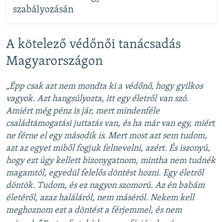
szabályozásán
A kötelező védőnői tanácsadás
Magyarországon
„Épp csak azt nem mondta ki a védőnő, hogy gyilkos
vagyok. Azt hangsúlyozta, itt egy életről van szó.
Amiért még pénz is jár, mert mindenféle
családtámogatási juttatás van, és ha már van egy, miért
ne férne el egy második is. Mert most azt sem tudom,
azt az egyet miből fogjuk felnevelni, azért. És iszonyú,
hogy ezt úgy kellett bizonygatnom, mintha nem tudnék
magamtól, egyedül felelős döntést hozni. Egy életről
döntök. Tudom, és ez nagyon szomorú. Az én babám
életéről, azaz haláláról, nem máséról. Nekem kell
meghoznom ezt a döntést a férjemmel, és nem