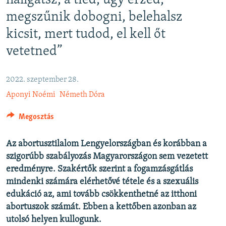
hallgatsz, a tiéd, úgy érzed,
EURÓPAI UNIÓ
megszűnik dobogni, belehalsz
VILÁG
kicsit, mert tudod, el kell őt
KLÍMAVÁLTOZÁS
vetetned”
A MÚLT TANULSÁGAI
2022. szeptember 28.
KÖVESSEN MINKET!
Aponyi Noémi
Németh Dóra
Megosztás
Valamennyi RFE/RL weboldal
Az abortusztilalom Lengyelországban és korábban a
szigorúbb szabályozás Magyarországon sem vezetett
eredményre. Szakértők szerint a fogamzásgátlás
mindenki számára elérhetővé tétele és a szexuális
edukáció az, ami tovább csökkenthetné az itthoni
abortuszok számát. Ebben a kettőben azonban az
utolsó helyen kullogunk.