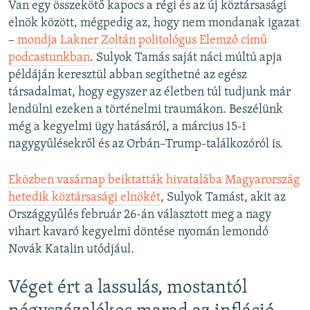
Van egy összekötő kapocs a régi és az új köztársasági
elnök között, mégpedig az, hogy nem mondanak igazat
–
mondja Lakner Zoltán politológus Elemző című
podcastunkban
. Sulyok Tamás saját náci múltú apja
példáján keresztül abban segíthetné az egész
társadalmat, hogy egyszer az életben túl tudjunk már
lendülni ezeken a történelmi traumákon. Beszélünk
még a kegyelmi ügy hatásáról, a március 15-i
nagygyűlésekről és az Orbán–Trump-találkozóról is.
Eközben vasárnap beiktatták hivatalába Magyarország
hetedik köztársasági elnökét
, Sulyok Tamást, akit az
Országgyűlés február 26-án választott meg a nagy
vihart kavaró kegyelmi döntése nyomán lemondó
Novák Katalin utódjául.
Véget ért a lassulás, mostantól