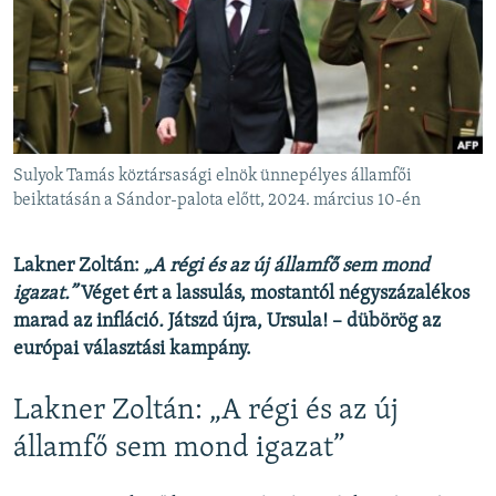
EURÓPAI UNIÓ
VILÁG
KLÍMAVÁLTOZÁS
A MÚLT TANULSÁGAI
Sulyok Tamás köztársasági elnök ünnepélyes államfői
KÖVESSEN MINKET!
beiktatásán a Sándor-palota előtt, 2024. március 10-én
Lakner Zoltán:
„A régi és az új államfő sem mond
igazat.”
Véget ért a lassulás, mostantól négyszázalékos
Valamennyi RFE/RL weboldal
marad az infláció
.
Játszd újra, Ursula! – dübörög az
európai választási kampány.
Lakner Zoltán: „A régi és az új
államfő sem mond igazat”