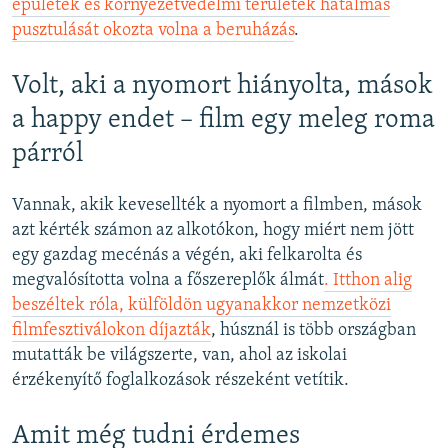
épületek és környezetvédelmi területek hatalmas
pusztulását okozta volna a beruházás
.
Volt, aki a nyomort hiányolta, mások
a happy endet – film egy meleg roma
párról
Vannak, akik kevesellték a nyomort a filmben, mások
azt kérték számon az alkotókon, hogy miért nem jött
egy gazdag mecénás a végén, aki felkarolta és
megvalósította volna a főszereplők álmát
. Itthon alig
beszéltek róla, külföldön ugyanakkor nemzetközi
filmfesztiválokon díjazták
, húsznál is több országban
mutatták be világszerte, van, ahol az iskolai
érzékenyítő foglalkozások részeként vetítik.
Amit még tudni érdemes