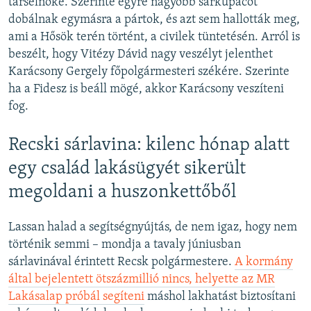
társelnöke. Szerinte egyre nagyobb sárkupacot
dobálnak egymásra a pártok, és azt sem hallották meg,
ami a Hősök terén történt, a civilek tüntetésén. Arról is
beszélt, hogy Vitézy Dávid nagy veszélyt jelenthet
Karácsony Gergely főpolgármesteri székére. Szerinte
ha a Fidesz is beáll mögé, akkor Karácsony veszíteni
fog.
Recski sárlavina: kilenc hónap alatt
egy család lakásügyét sikerült
megoldani a huszonkettőből
Lassan halad a segítségnyújtás, de nem igaz, hogy nem
történik semmi – mondja a tavaly júniusban
sárlavinával érintett Recsk polgármestere.
A kormány
által bejelentett ötszázmillió nincs, helyette az MR
Lakásalap próbál segíteni
máshol lakhatást biztosítani