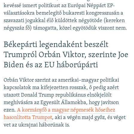
kevéssé ismert politikust az Európai Néppárt EP-
választásokra bemelegítő bukaresti kongresszusán a
szavazati jogukkal élő küldöttek négyötöde (kereken
négyszáz fő) támogatta, közel egyötödük viszont nem.
Békepárti legendaként beszélt
Trumpról Orbán Viktor, szerinte Joe
Biden és az EU háborúpárti
Orbán Viktor szerint az amerikai–magyar politikai
kapcsolatok ma kifejezetten rosszak, ő pedig azért
utazott Donald Trump republikánus elnökjelölt
meghívására az Egyesült Államokba, hogy javítson
ezen.
A kormányfő a magyar népmesék hőseihez
hasonlította Trumpot
, aki a végén majd győz, és véget
vet az ukrajnai háborúnak is.