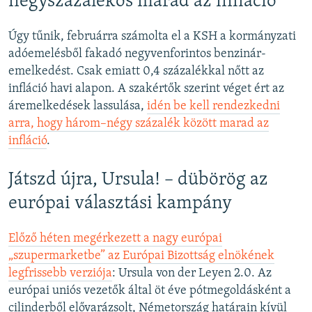
négyszázalékos marad az infláció
Úgy tűnik, februárra számolta el a KSH a kormányzati
adóemelésből fakadó negyvenforintos benzinár-
emelkedést. Csak emiatt 0,4 százalékkal nőtt az
infláció havi alapon. A szakértők szerint véget ért az
áremelkedések lassulása,
idén be kell rendezkedni
arra, hogy három–négy százalék között marad az
infláció
.
Játszd újra, Ursula! – dübörög az
európai választási kampány
Előző héten megérkezett a nagy európai
„szupermarketbe”
az Európai Bizottság elnökének
legfrissebb verziója
: Ursula von der Leyen 2.0. Az
európai uniós vezetők által öt éve pótmegoldásként a
cilinderből elővarázsolt, Németország határain kívül