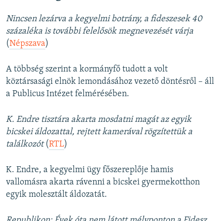
Nincsen lezárva a kegyelmi botrány, a fideszesek 40
százaléka is további felelősök megnevezését várja
(
Népszava
)
A többség szerint a kormányfő tudott a volt
köztársasági elnök lemondásához vezető döntésről – áll
a Publicus Intézet felmérésében.
K. Endre tisztára akarta mosdatni magát az egyik
bicskei áldozattal, rejtett kamerával rögzítettük a
találkozót
(
RTL
)
K. Endre, a kegyelmi ügy főszereplője hamis
vallomásra akarta rávenni a bicskei gyermekotthon
egyik molesztált áldozatát.
Republikon: Évek óta nem látott mélyponton a Fidesz