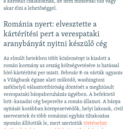
a károsult családoknak, de nem mindenki tud vagy
akar élni a lehetőséggel.
Románia nyert: elvesztette a
kártérítési pert a verespataki
aranybányát nyitni készülő cég
Az elmúlt hetekben több közleményt is kiadott a
román kormány az ország költségvetésére is hatással
bíró kártérítési per miatt. Február 8-ra várták ugyanis
a Világbank égisze alatt működő, washingtoni
székhelyű választottbíróság döntését a meghiúsult
verespataki bányaberuházás ügyében. A befektető
brit–kanadai cég beperelte a román államot. A bánya
nyitását korábban környezetvédők, helyi lakosok, civil
szervezetek és több romániai egyház tiltakozása
nyomán állították le, mert szerintük
történelmi