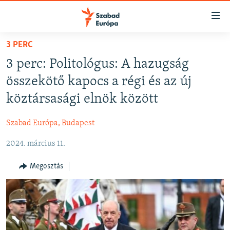
Akadálymentes
mód
Ugrás
3 PERC
a
NAPIRENDEN
3 perc: Politológus: A hazugság
fő
AKTUÁLIS
oldalra
összekötő kapocs a régi és az új
PODCASTOK
Ugrás
köztársasági elnök között
a
VIDEÓK
tartalomjegyzékre
Szabad Európa, Budapest
ELEMZŐ
Ugrás
a
2024. március 11.
NER15
keresésre
SZABADON
Megosztás
TÁRSADALOM
DEMOKRÁCIA
A PÉNZ NYOMÁBAN