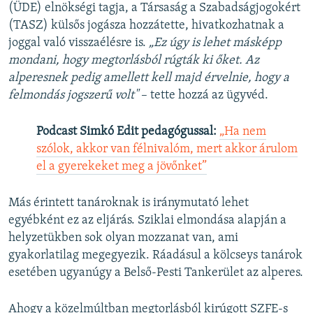
(ÜDE) elnökségi tagja, a Társaság a Szabadságjogokért
(TASZ) külsős jogásza hozzátette, hivatkozhatnak a
joggal való visszaélésre is.
„​Ez úgy is lehet másképp
mondani, hogy megtorlásból rúgták ki őket. Az
alperesnek pedig amellett kell majd érvelnie, hogy a
felmondás jogszerű volt"
– tette hozzá az ügyvéd.
Podcast Simkó Edit pedagógussal:
„Ha nem
szólok, akkor van félnivalóm, mert akkor árulom
el a gyerekeket meg a jövőnket”
Más érintett tanároknak is iránymutató lehet
egyébként ez az eljárás. Sziklai elmondása alapján a
helyzetükben sok olyan mozzanat van, ami
gyakorlatilag megegyezik. Ráadásul a kölcseys tanárok
esetében ugyanúgy a Belső-Pesti Tankerület az alperes.
Ahogy a közelmúltban megtorlásból kirúgott SZFE-s