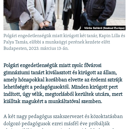
EURÓPAI UNIÓ
VILÁG
KLÍMAVÁLTOZÁS
A MÚLT TANULSÁGAI
Polgári engedetlenségük miatt kirúgott két tanár, Kapin Lilla és
Palya Tamás, előbbi a munkaügyi perének kezdete előtt
Budapesten, 2023. március 13-án.
KÖVESSEN MINKET!
Polgári engedetlenségük miatt nyolc fővárosi
gimnáziumi tanárt kiválasztott és kirúgott az állam,
Valamennyi RFE/RL weboldal
amely hónapokkal korábban elvette az érdemi sztrájk
lehetőségét a pedagógusoktól. Minden kirúgott pert
indított, úgy vélik, megtorlásból kerültek utcára, mert
kiálltak magukért a munkáltatóval szemben.
A két nagy pedagógus szakszervezet és közoktatásban
dolgozó pedagógusok ezrei másfél éve próbálják