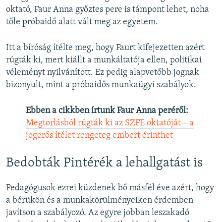
oktató, Faur Anna győztes pere is támpont lehet, noha
tőle próbaidő alatt vált meg az egyetem.
Itt a bíróság ítélte meg, hogy Faurt kifejezetten azért
rúgták ki, mert kiállt a munkáltatója ellen, politikai
véleményt nyilvánított. Ez pedig alapvetőbb jognak
bizonyult, mint a próbaidős munkaügyi szabályok.
Ebben a cikkben írtunk Faur Anna peréről:
Megtorlásból rúgták ki az SZFE oktatóját – a
jogerős ítélet rengeteg embert érinthet
Bedobták Pintérék a lehallgatást is
Pedagógusok ezrei küzdenek bő másfél éve azért, hogy
a bérükön és a munkakörülményeiken érdemben
javítson a szabályozó. Az egyre jobban leszakadó