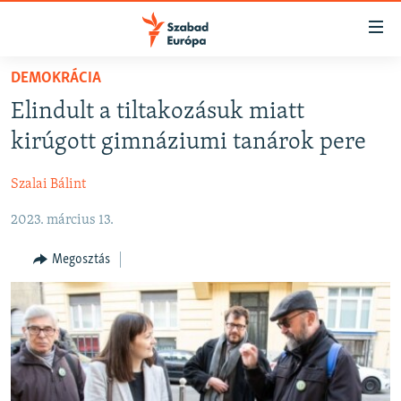
Akadálymentes
mód
Ugrás
DEMOKRÁCIA
a
NAPIRENDEN
Elindult a tiltakozásuk miatt
fő
AKTUÁLIS
oldalra
kirúgott gimnáziumi tanárok pere
FELIRATKOZÁS
PODCASTOK
Ugrás
a
Szalai Bálint
VIDEÓK
tartalomjegyzékre
Spotify
2023. március 13.
ELEMZŐ
Ugrás
a
NER15
Megosztás
Feliratkozás
keresésre
SZABADON
TÁRSADALOM
DEMOKRÁCIA
A PÉNZ NYOMÁBAN