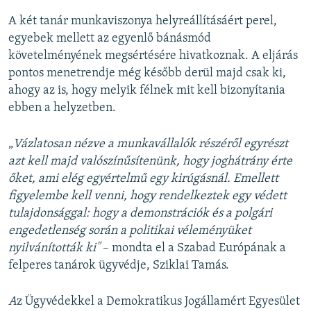
A két tanár munkaviszonya helyreállításáért perel,
egyebek mellett az egyenlő bánásmód
követelményének megsértésére hivatkoznak. A eljárás
pontos menetrendje még később derül majd csak ki,
ahogy az is, hogy melyik félnek mit kell bizonyítania
ebben a helyzetben.
„
Vázlatosan nézve a munkavállalók részéről egyrészt
azt kell majd valószínűsítenünk, hogy joghátrány érte
őket, ami elég egyértelmű egy kirúgásnál. Emellett
figyelembe kell venni, hogy rendelkeztek egy védett
tulajdonsággal: hogy a demonstrációk és a polgári
engedetlenség során a politikai véleményüket
nyilvánították ki"
– mondta el a Szabad Európának a
felperes tanárok ügyvédje, Sziklai Tamás.
A
z Ügyvédekkel a Demokratikus Jogállamért Egyesület