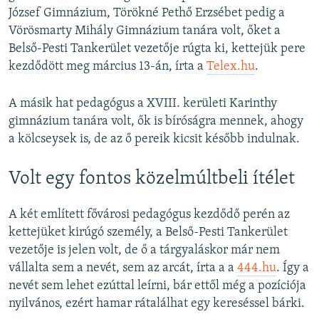
József Gimnázium, Törökné Pethő Erzsébet pedig a
Vörösmarty Mihály Gimnázium tanára volt, őket a
Belső-Pesti Tankerület vezetője rúgta ki, kettejük pere
kezdődött meg március 13-án, írta a
Telex.hu
.
A másik hat pedagógus a XVIII. kerületi Karinthy
gimnázium tanára volt, ők is bíróságra mennek, ahogy
a kölcseysek is, de az ő pereik kicsit később indulnak.
Volt egy fontos közelmúltbeli ítélet
A két említett fővárosi pedagógus kezdődő perén az
kettejüket kirúgó személy, a Belső-Pesti Tankerület
vezetője is jelen volt, de ő a tárgyaláskor már nem
vállalta sem a nevét, sem az arcát, írta a a
444.hu
. Így a
nevét sem lehet ezúttal leírni, bár ettől még a pozíciója
nyilvános, ezért hamar rátalálhat egy kereséssel bárki.