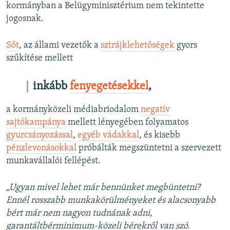
kormányban a Belügyminisztérium nem tekintette
Auto
240p
360p
480p
480p
jogosnak.
720p
720p
1080p
Sőt
, az állami vezetők a
sztrájklehetőségek
gyors
1080p
szűkítése mellett
inkább
fenyegetésekkel
,
a kormányközeli médiabriodalom
negatív
sajtókampánya
mellett lényegében folyamatos
gyurcsányozással
,
egyéb vádakkal
, és kisebb
pénzlevonásokkal
próbálták megszüntetni a szervezett
munkavállalói fellépést.
„Ugyan mivel lehet már bennünket megbüntetni?
Ennél rosszabb munkakörülményeket és alacsonyabb
bért már nem nagyon tudnának adni,
garantáltbérminimum-közeli bérekről van szó.