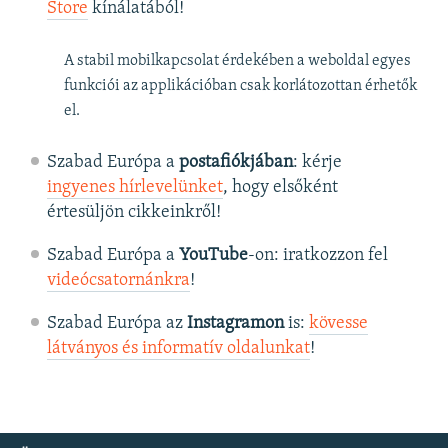
Store
kínálatából!
A stabil mobilkapcsolat érdekében a weboldal egyes
funkciói az applikációban csak korlátozottan érhetők
el.
Szabad Európa a
postafiókjában
: kérje
ingyenes hírlevelünket
, hogy elsőként
értesüljön cikkeinkről!
Szabad Európa a
YouTube
-on: iratkozzon fel
videócsatornánkra
!
Szabad Európa az
Instagramon
is:
kövesse
látványos és informatív oldalunkat
! ​