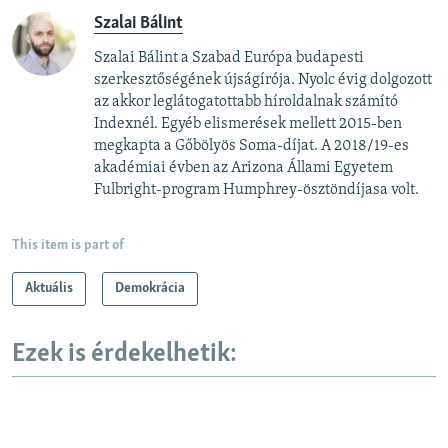
Szalai Bálint
Szalai Bálint a Szabad Európa budapesti
szerkesztőségének újságírója. Nyolc évig dolgozott
az akkor leglátogatottabb híroldalnak számító
Indexnél. Egyéb elismerések mellett 2015-ben
megkapta a Gőbölyös Soma-díjat. A 2018/19-es
akadémiai évben az Arizona Állami Egyetem
Fulbright-program Humphrey-ösztöndíjasa volt.
This item is part of
Aktuális
Demokrácia
Ezek is érdekelhetik: