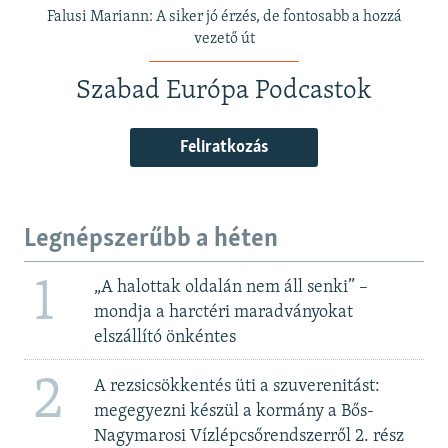
Falusi Mariann: A siker jó érzés, de fontosabb a hozzá
vezető út
Szabad Európa Podcastok
Feliratkozás
Legnépszerűbb a héten
1
„A halottak oldalán nem áll senki” –
mondja a harctéri maradványokat
elszállító önkéntes
2
A rezsicsökkentés üti a szuverenitást:
megegyezni készül a kormány a Bős-
Nagymarosi Vízlépcsőrendszerről 2. rész