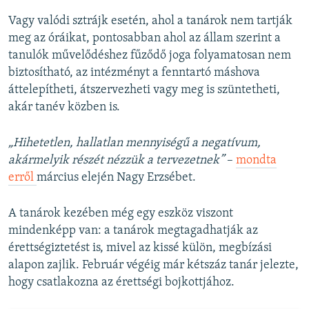
Vagy valódi sztrájk esetén, ahol a tanárok nem tartják
meg az óráikat, pontosabban ahol az állam szerint a
tanulók művelődéshez fűződő joga folyamatosan nem
biztosítható, az intézményt a fenntartó máshova
áttelepítheti, átszervezheti vagy meg is szüntetheti,
akár tanév közben is.
„
Hihetetlen, hallatlan mennyiségű a negatívum,
akármelyik részét nézzük a tervezetnek”
–
mondta
erről
március elején Nagy Erzsébet.
A tanárok kezében még egy eszköz viszont
mindenképp van: a tanárok megtagadhatják az
érettségiztetést is, mivel az kissé külön, megbízási
alapon zajlik. Február végéig már kétszáz tanár jelezte,
hogy csatlakozna az érettségi bojkottjához.