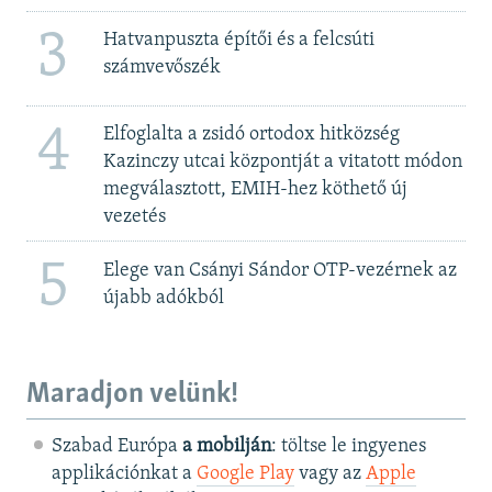
3
Hatvanpuszta építői és a felcsúti
számvevőszék
4
Elfoglalta a zsidó ortodox hitközség
Kazinczy utcai központját a vitatott módon
megválasztott, EMIH-hez köthető új
vezetés
5
Elege van Csányi Sándor OTP-vezérnek az
újabb adókból
Maradjon velünk!
Szabad Európa
a mobilján
: töltse le ingyenes
applikációnkat a
Google Play
vagy az
Apple