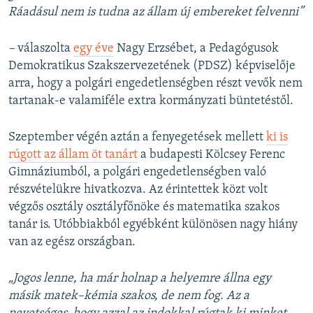
Ráadásul nem is tudna az állam új embereket felvenni”
–
válaszolta
egy éve
Nagy Erzsébet, a Pedagógusok
Demokratikus Szakszervezetének (PDSZ) képviselője
arra, hogy a polgári engedetlenségben részt vevők nem
tartanak-e valamiféle extra kormányzati büntetéstől.
Szeptember végén aztán a fenyegetések mellett
ki is
rúgott az állam öt tanárt
a budapesti Kölcsey Ferenc
Gimnáziumból, a polgári engedetlenségben való
részvételükre hivatkozva. Az érintettek közt volt
végzős osztály osztályfőnöke és matematika szakos
tanár is. Utóbbiakból egyébként különösen nagy hiány
van az egész országban.
„Jogos lenne, ha már holnap a helyemre állna egy
másik matek–kémia szakos, de nem fog. Az a