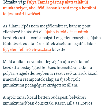
Témába vág:
Palya Tamás pár nap alatt talált új
munkahelyet, ahol félállásban keresi meg a korábbi
teljes tanári fizetését.
Az állami lépés nem megfélemlítést, hanem pont
ellenkező hatást ért el,
újabb iskolák és tanárok
kezdtek csatlakozni a polgári engedetlenséghez, újabb
tüntetések és a tanárok törekvéseit támogató diákok
figyelemfelhívó virrasztása
követte.
Majd amikor november legvégén újra csökkenni
kezdett a pedagógusi fellépés intenzitása, akkor a
polgári engedetlenségben is részt vevő tanárok közül
ismeretlen szempontok alapján újabb nyolc
gimnáziumi pedagógust kirúgott az állam.
A nyolc tanár közül ketten budapesti belvárosi
gimnáziumokban dolgoztak. Kapin Lilla az Eötvös