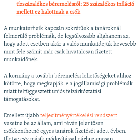
tízszázalékos béremelésről: 25 százalékos infláció
mellett ez halottnak a csók
A munkaterheik kapcsán sokrétűek a tanároknál
felmerülő problémák, de legsúlyosabb alighanem az,
hogy adott esetben akár a valós munkaidejük kevesebb
mint fele számít már csak hivatalosan fizetett
munkaidőnek.
A kormány a további béremelési lehetőségeket ahhoz
kötötte, hogy megkapják-e a jogállamisági problémák
miatt felfüggesztett uniós felzárkóztatási
támogatásokat.
Emellett újabb
teljesítményértékelési rendszert
vezetne be az állam, ami révén jelentősen
csökkenthetné egyes tanárok fizetését adott évben.
Illetve egy másik módosítással párhuzamosan