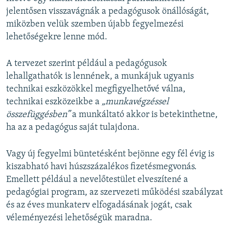
jelentősen visszavágnák a pedagógusok önállóságát,
miközben velük szemben újabb fegyelmezési
lehetőségekre lenne mód.
A tervezet szerint például a pedagógusok
lehallgathatók is lennének, a munkájuk ugyanis
technikai eszközökkel megfigyelhetővé válna,
technikai eszközeikbe a
„munkavégzéssel
összefüggésben”
a munkáltató akkor is betekinthetne,
ha az a pedagógus saját tulajdona.
Vagy új fegyelmi büntetésként bejönne egy fél évig is
kiszabható havi húszszázalékos fizetésmegvonás.
Emellett például a nevelőtestület elveszítené a
pedagógiai program, az szervezeti működési szabályzat
és az éves munkaterv elfogadásának jogát, csak
véleményezési lehetőségük maradna.