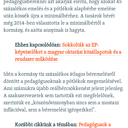
pedagógusbéreknél azt akarják elérni, hogy azokat 45
százalékos emelés és a pótlékok alapbérbe emelése
után kössék újra a minimálbérhez. A tanárok bérét
még 2014-ben választotta le a minimálbértől a
kormány, és azóta annyinak is hagyta.
Ehhez kapcsolódóan:
Sokkolták az EP-
képviselőket a magyar oktatási közállapotok és a
rendszer működése
Idén a kormány tíz százalékos átlagos béremelésről
döntött a pedagógusoknak a pótlékok megemelésével.
Ami számukra újabb reálbércsökkenést jelent jelenleg.
A szakszervezetek sem tartották ezt megfelelőnek,
szerintük ez „​köszönőviszonyban sincs sem a mostani
inflációval, sem a béremelési igényeikkel".
Korábbi cikkünk a témában:
Pedagógusok a