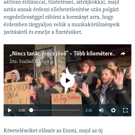
aktívan élőlánccal, tüntetéssel, sztrájkokkal, majd
aztán annak érdemi ellehetetlenítése után polgári
engedetlenséggel rábírni a kormányt arra, hogy
érdemben tárgyaljon velük a munkakörülményeik
javításáról és emelje a fizetésüket.
„Nincs tanár, nincs jövő” – Több kilométeres élőlánc a tanárokért
Írta:
Szabad Európa
Jelenleg nincs elérhető tartalom
Auto
0:00
2:15
240p
Követeléseiket először az Emmi, majd az új
360p