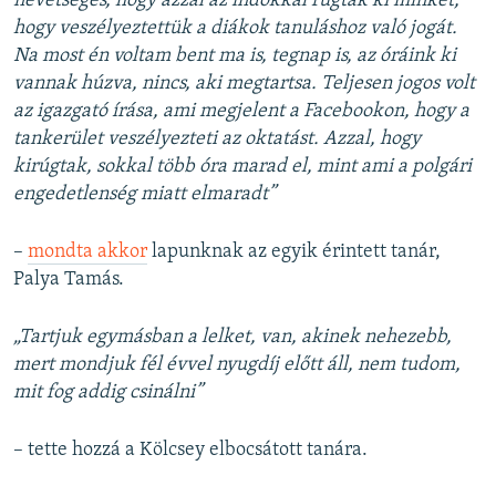
nevetséges, hogy azzal az indokkal rúgtak ki minket,
hogy veszélyeztettük a diákok tanuláshoz való jogát.
Na most én voltam bent ma is, tegnap is, az óráink ki
vannak húzva, nincs, aki megtartsa. Teljesen jogos volt
az igazgató írása, ami megjelent a Facebookon, hogy a
tankerület veszélyezteti az oktatást. Azzal, hogy
kirúgtak, sokkal több óra marad el, mint ami a polgári
engedetlenség miatt elmaradt”
–
mondta akkor
lapunknak az egyik érintett tanár,
Palya Tamás.
„Tartjuk egymásban a lelket, van, akinek nehezebb,
mert mondjuk fél évvel nyugdíj előtt áll, nem tudom,
mit fog addig csinálni”
– tette hozzá a Kölcsey elbocsátott tanára.